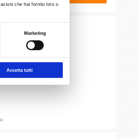
azioni che hai fornito loro o
Marketing
ite e cassaforte.
Accetta tutti
oteca.
).