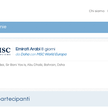
Chi siamo
nie
Emirati Arabi
8 giorni
da
Doha
con
MSC World Europa
ai, Sir Bani Yas Is, Abu Dhabi, Bahrain, Doha
partecipanti