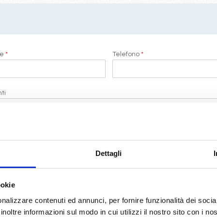
me
*
Telefono
*
ti
i di LeCrociere.
Dettagli
termini di legge
(D.Lgs 196/2003)
ookie
nalizzare contenuti ed annunci, per fornire funzionalità dei socia
RICHIEDI PREVENTIVO
inoltre informazioni sul modo in cui utilizzi il nostro sito con i n