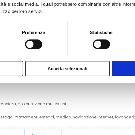
icità e social media, i quali potrebbero combinarle con altre inform
lizzo dei loro servizi.
Preferenze
Statistiche
gni comfort: servizi privati, aria condizionata, telefono, TV via satell
one, pranzo, cena a buffet o nei ristoranti principali ).
articolare.
 (giochi, concorsi, tornei, feste, serate a tema).
Accetta selezionati
bordo, i balli e le feste in programma tutte le sere durante la crociera.
cine, lettini, teli mare, palestra, vasche idromassaggio, biblioteca, disc
crociera, Assicurazione multirischi.
massaggi, trattamenti estetici, medico, navigazione internet, lavanderia