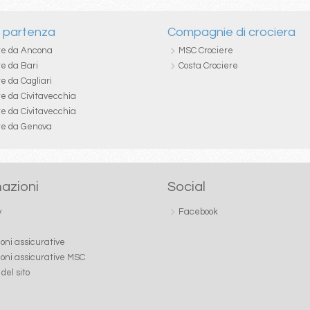
i partenza
Compagnie di crociera
re da Ancona
MSC Crociere
re da Bari
Costa Crociere
e da Cagliari
re da Civitavecchia
re da Civitavecchia
re da Genova
azioni
Social
y
Facebook
ioni assicurative
ioni assicurative MSC
del sito