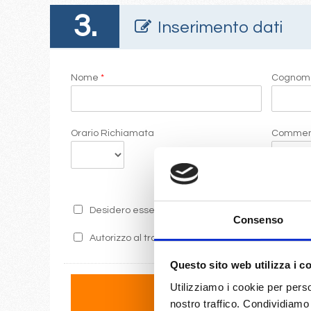
3.
Inserimento dati
Nome
*
Cogno
Orario Richiamata
Commen
Desidero essere informato sulle ultime promozion
Consenso
Autorizzo al trattamento dei miei dati secondo i 
Questo sito web utilizza i c
Utilizziamo i cookie per perso
nostro traffico. Condividiamo 