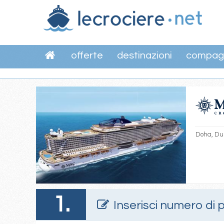
offerte
destinazioni
compag
Doha, Dub
1.
Inserisci numero di 