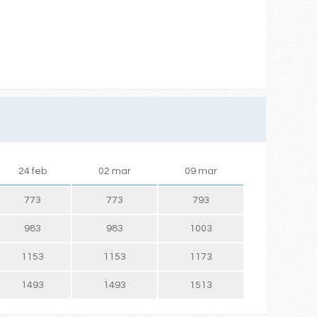
24 feb
02 mar
09 mar
773
773
793
983
983
1003
1153
1153
1173
1493
1493
1513