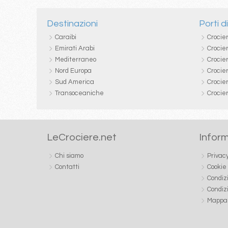
Destinazioni
Porti d
Caraibi
Crocie
Emirati Arabi
Crocie
Mediterraneo
Crocier
Nord Europa
Crocie
Sud America
Crocie
Transoceaniche
Crocie
LeCrociere.net
Inform
Chi siamo
Privac
Contatti
Cookie
Condiz
Condiz
Mappa 