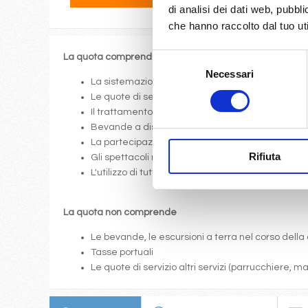
di analisi dei dati web, pubbl
che hanno raccolto dal tuo uti
Selezione
La quota comprende
Necessari
del
La sistemazione nella cabina prescelta dotata di o
consenso
Le quote di servizio (mance)
Il trattamento di pensione completa a bordo (colazi
Bevande a dispenser, serata di Gala con menù p
La partecipazione a tutte le attività di animazione
Rifiuta
Gli spettacoli musicali o di cabaret nel teatro di 
L'utilizzo di tutte le attrezzature della nave: pis
La quota non comprende
Le bevande, le escursioni a terra nel corso della 
Tasse portuali
Le quote di servizio altri servizi (parrucchiere, 