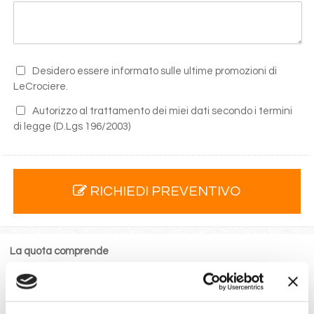
Desidero essere informato sulle ultime promozioni di
LeCrociere.
Autorizzo al trattamento dei miei dati secondo i termini
di legge
(D.Lgs 196/2003)
RICHIEDI PREVENTIVO
La quota comprende
La sistemazione nella cabina prescelta dotata di ogni
comfort: servizi privati, aria condizionata, telefono, TV
via satellite e cassaforte.