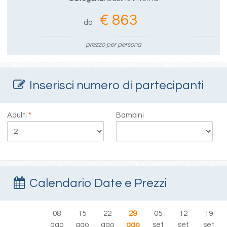
€ 863
da
prezzo per persona
Inserisci numero di partecipanti
Adulti
*
Bambini
Calendario Date e Prezzi
08
15
22
29
05
12
19
ago
ago
ago
ago
set
set
set