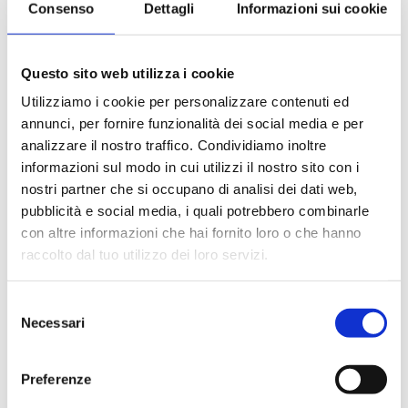
Consenso
Dettagli
Informazioni sui cookie
Le quote di servizio (mance)
Il trattamento di pensione completa a bordo (colazione,
pranzo, cena a buffet o nei ristoranti principali ).
Questo sito web utilizza i cookie
Bevande a dispenser, serata di Gala con menù
particolare.
Utilizziamo i cookie per personalizzare contenuti ed
La partecipazione a tutte le attività di animazione
annunci, per fornire funzionalità dei social media e per
(giochi, concorsi, tornei, feste, serate a tema).
analizzare il nostro traffico. Condividiamo inoltre
Gli spettacoli musicali o di cabaret nel teatro di bordo, i
informazioni sul modo in cui utilizzi il nostro sito con i
balli e le feste in programma tutte le sere durante la
nostri partner che si occupano di analisi dei dati web,
crociera.
pubblicità e social media, i quali potrebbero combinarle
L'utilizzo di tutte le attrezzature della nave: piscine,
con altre informazioni che hai fornito loro o che hanno
lettini, teli mare, palestra, vasche idromassaggio,
biblioteca, discoteca.
raccolto dal tuo utilizzo dei loro servizi.
Selezione
La quota non comprende
Necessari
del
Le bevande, le escursioni a terra nel corso della crociera,
consenso
Assicurazione multirischi.
Preferenze
Tasse portuali
Le quote di servizio altri servizi (parrucchiere, massaggi,