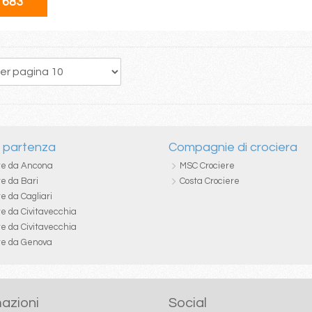
 683
i partenza
Compagnie di crociera
re da Ancona
MSC Crociere
re da Bari
Costa Crociere
e da Cagliari
re da Civitavecchia
re da Civitavecchia
re da Genova
azioni
Social