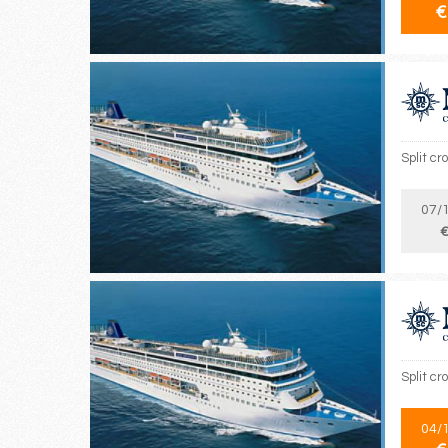
€
Split cr
07/
€
Split cr
04/