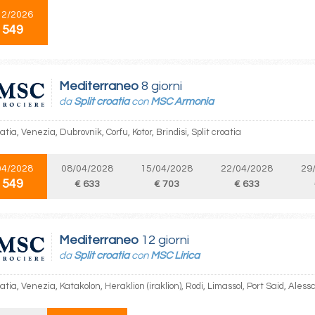
12/2026
 549
Mediterraneo
8 giorni
da
Split croatia
con
MSC Armonia
oatia, Venezia, Dubrovnik, Corfu, Kotor, Brindisi, Split croatia
04/2028
08/04/2028
15/04/2028
22/04/2028
29
 549
€ 633
€ 703
€ 633
Mediterraneo
12 giorni
da
Split croatia
con
MSC Lirica
oatia, Venezia, Katakolon, Heraklion (iraklion), Rodi, Limassol, Port Said, Alessa