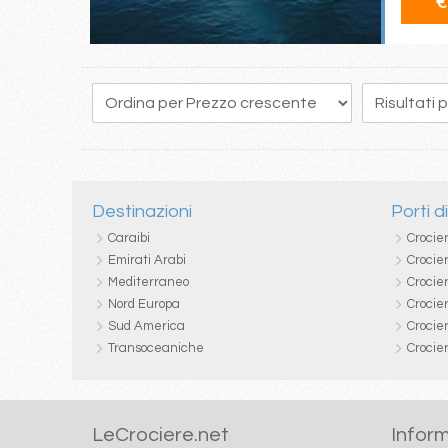
€
Destinazioni
Porti d
Caraibi
Crocie
Emirati Arabi
Crocie
Mediterraneo
Crocier
Nord Europa
Crocie
Sud America
Crocie
Transoceaniche
Crocie
LeCrociere.net
Inform