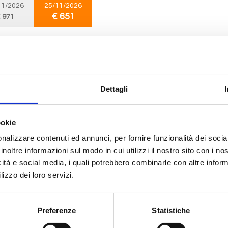
11/2026
25/11/2026
€ 651
 971
Mediterraneo
8 giorni
da
Split croatia
con
MSC Armonia
Dettagli
oatia, Venezia, Dubrovnik, Corfu, Kotor, Brindisi, Split croatia
10/2026
10/10/2026
17/10/2026
24/10/2026
31
ookie
 663
€ 663
€ 663
€ 663
nalizzare contenuti ed annunci, per fornire funzionalità dei socia
inoltre informazioni sul modo in cui utilizzi il nostro sito con i n
icità e social media, i quali potrebbero combinarle con altre inform
Mediterraneo
8 giorni
lizzo dei loro servizi.
da
Split croatia
con
MSC Armonia
oatia, Venezia, Dubrovnik, Corfu, Kotor, Brindisi, Split croatia
Preferenze
Statistiche