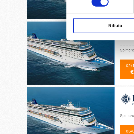
01/
€
Rifiuta
Split cr
02/
€
Split cr
06/