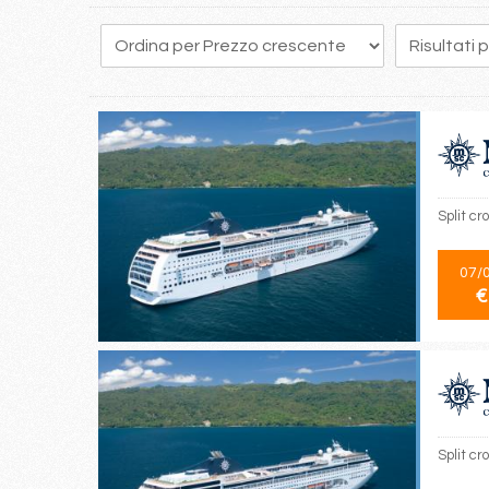
Split cr
07/
€
Split cr