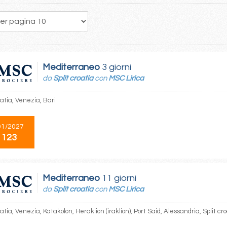
Mediterraneo
3 giorni
da
Split croatia
con
MSC Lirica
oatia, Venezia, Bari
01/2027
 123
Mediterraneo
11 giorni
da
Split croatia
con
MSC Lirica
oatia, Venezia, Katakolon, Heraklion (iraklion), Port Said, Alessandria, Split cr