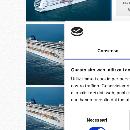
14/
€
Consenso
Split cr
03/
Questo sito web utilizza i c
€
Utilizziamo i cookie per perso
nostro traffico. Condividiamo 
di analisi dei dati web, pubbl
che hanno raccolto dal tuo uti
Selezione
Split cr
Necessari
del
consenso