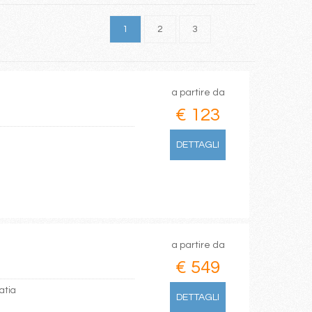
1
2
3
a partire da
€ 123
DETTAGLI
a partire da
€ 549
oatia
DETTAGLI