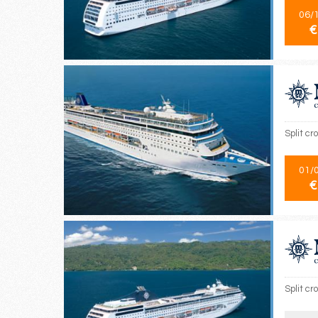
06/
€
Split cr
01/
€
Split cr