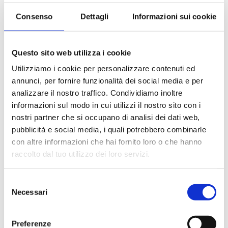
Porto
Consenso
Dettagli
Informazioni sui cookie
Arrivo
Partenza
Questo sito web utilizza i cookie
1
10-04-2027
Utilizziamo i cookie per personalizzare contenuti ed
Fort De France, Martinica
annunci, per fornire funzionalità dei social media e per
analizzare il nostro traffico. Condividiamo inoltre
19:00
informazioni sul modo in cui utilizzi il nostro sito con i
nostri partner che si occupano di analisi dei dati web,
2
11-04-2027
pubblicità e social media, i quali potrebbero combinarle
con altre informazioni che hai fornito loro o che hanno
Pointe-à-pitre, Guadalupe
raccolto dal tuo utilizzo dei loro servizi.
07:00
19:00
Selezione
3
12-04-2027
Necessari
del
consenso
Philipsburg, St. Maarten
Preferenze