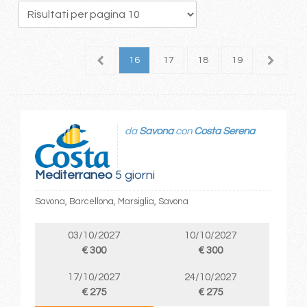
2
13
14
15
16
17
18
19
20
2
da
Savona
con
Costa Serena
Mediterraneo
5 giorni
Savona, Barcellona, Marsiglia, Savona
03/10/2027
10/10/2027
€ 300
€ 300
17/10/2027
24/10/2027
€ 275
€ 275