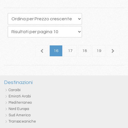
2
13
14
15
16
17
18
19
20
2
Destinazioni
Caraibi
Emirati Arabi
Mediterraneo
Nord Europa
Sud America
Transoceaniche