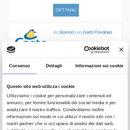
DETTAGLI
da
Savona
con
Costa Favolosa
Mediterraneo
5 giorni
Savona, Barcellona, Marsiglia, Savona
Consenso
Dettagli
Informazioni sui cookie
24/04/2027
€ 295
Questo sito web utilizza i cookie
Utilizziamo i cookie per personalizzare contenuti ed
a partire da
annunci, per fornire funzionalità dei social media e per
€ 295
analizzare il nostro traffico. Condividiamo inoltre
informazioni sul modo in cui utilizzi il nostro sito con i
DETTAGLI
nostri partner che si occupano di analisi dei dati web,