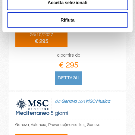
Accetta selezionati
Mediterraneo
6 giorni
Rifiuta
Civitavecchia, Salerno, Catania, La Seyne, Savona
26/10/2027
€ 295
a partire da
€ 295
DETTAGLI
da
Genova
con
MSC Musica
Mediterraneo
5 giorni
Genova, Valencia, Provence(marseilles), Genova