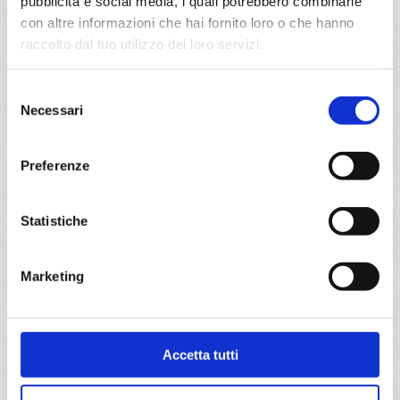
pubblicità e social media, i quali potrebbero combinarle
con altre informazioni che hai fornito loro o che hanno
da
Savona
con
Costa Favolosa
raccolto dal tuo utilizzo dei loro servizi.
Mediterraneo
5 giorni
Selezione
Necessari
del
Savona, Barcellona, Marsiglia, Savona
consenso
Preferenze
01/05/2027
05/05/2027
€ 295
€ 295
Statistiche
a partire da
€ 295
Marketing
DETTAGLI
Accetta tutti
da
Civitavecchia
con
Costa
Fascinosa