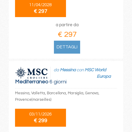
11/04/2028
€ 297
a partire da
€ 297
DETTAGLI
da
Messina
con
MSC World
Europa
Mediterraneo
6 giorni
Messina, Valletta, Barcellona, Marsiglia, Genova,
Provence(marseilles)
03/11/2026
€ 299