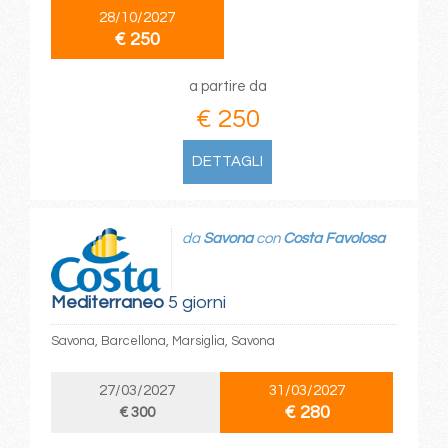
28/10/2027
€ 250
a partire da
€ 250
DETTAGLI
da
Savona
con
Costa Favolosa
Mediterraneo
5 giorni
Savona, Barcellona, Marsiglia, Savona
27/03/2027
31/03/2027
€ 280
€ 300