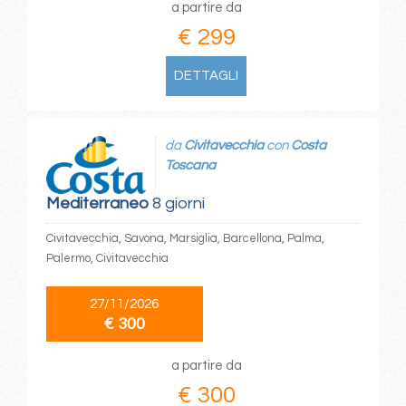
a partire da
€ 299
DETTAGLI
da
Civitavecchia
con
Costa
Toscana
Mediterraneo
8 giorni
Civitavecchia, Savona, Marsiglia, Barcellona, Palma,
Palermo, Civitavecchia
27/11/2026
€ 300
a partire da
€ 300