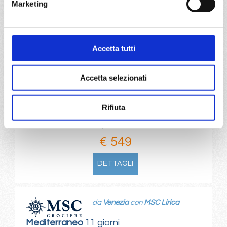
Marketing
da
Split croatia
con
MSC Lirica
Mediterraneo
11 giorni
Accetta tutti
Split croatia, Venezia, Katakolon, Heraklion (iraklion), Port
Said, Alessandria, Split croatia
Accetta selezionati
06/12/2026
€ 549
Rifiuta
a partire da
€ 549
DETTAGLI
da
Venezia
con
MSC Lirica
Mediterraneo
11 giorni