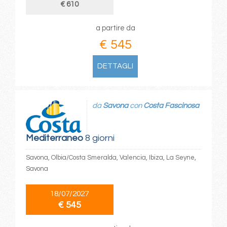
€ 610
a partire da
€ 545
DETTAGLI
da
Savona
con
Costa Fascinosa
Mediterraneo
8 giorni
Savona, Olbia/Costa Smeralda, Valencia, Ibiza, La Seyne,
Savona
18/07/2027
€ 545