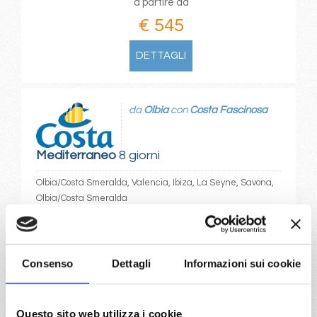
a partire da
€ 545
DETTAGLI
da
Olbia
con
Costa Fascinosa
Mediterraneo
8 giorni
Olbia/Costa Smeralda, Valencia, Ibiza, La Seyne, Savona,
Olbia/Costa Smeralda
19/07/2027
€ 545
Consenso
Dettagli
Informazioni sui cookie
a partire da
€ 545
Questo sito web utilizza i cookie