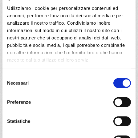
Utilizziamo i cookie per personalizzare contenuti ed
DETTAGLI
annunci, per fornire funzionalità dei social media e per
analizzare il nostro traffico. Condividiamo inoltre
informazioni sul modo in cui utilizzi il nostro sito con i
da
Savona
con
Costa Diadema
nostri partner che si occupano di analisi dei dati web,
pubblicità e social media, i quali potrebbero combinarle
Mediterraneo
5 giorni
con altre informazioni che hai fornito loro o che hanno
raccolto dal tuo utilizzo dei loro servizi.
Savona, Barcellona, Marsiglia, Savona
Selezione
29/10/2026
Necessari
del
€ 549
consenso
a partire da
Preferenze
€ 549
Statistiche
DETTAGLI