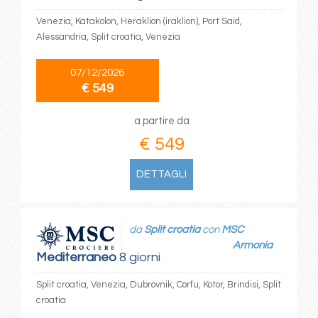
Venezia, Katakolon, Heraklion (iraklion), Port Said,
Alessandria, Split croatia, Venezia
07/12/2026
€ 549
a partire da
€ 549
DETTAGLI
da
Split croatia
con
MSC
Armonia
Mediterraneo
8 giorni
Split croatia, Venezia, Dubrovnik, Corfu, Kotor, Brindisi, Split
croatia