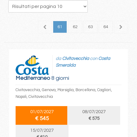
7
58
59
60
61
62
63
64
65
6
da
Civitavecchia
con
Costa
Smeralda
Mediterraneo
8 giorni
Civitavecchia, Genova, Marsiglia, Barcellona, Cagliari,
Napoli, Civitavecchia
01/07/2027
08/07/2027
€ 545
€ 575
15/07/2027