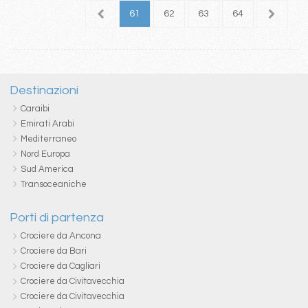
7
58
59
60
61
62
63
64
65
6
Destinazioni
Caraibi
Emirati Arabi
Mediterraneo
Nord Europa
Sud America
Transoceaniche
Porti di partenza
Crociere da Ancona
Crociere da Bari
Crociere da Cagliari
Crociere da Civitavecchia
Crociere da Civitavecchia