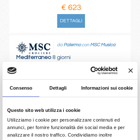
€ 623
DETTAGLI
da
Palermo
con
MSC Musica
Mediterraneo
8 giorni
Palermo, Ibiza, Valencia, Provence(marseilles), Genova,
Civitavecchia, Palermo
Consenso
Dettagli
Informazioni sui cookie
02/10/2028
09/10/2028
€ 623
€ 623
Questo sito web utilizza i cookie
16/10/2028
23/10/2028
€ 623
€ 623
Utilizziamo i cookie per personalizzare contenuti ed
annunci, per fornire funzionalità dei social media e per
a partire da
analizzare il nostro traffico. Condividiamo inoltre