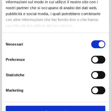
€ 623
informazioni sul modo in cui utilizzi il nostro sito con i
nostri partner che si occupano di analisi dei dati web,
DETTAGLI
pubblicità e social media, i quali potrebbero combinarle
con altre informazioni che hai fornito loro o che hanno
raccolto dal tuo utilizzo dei loro servizi.
da
Civitavecchia
con
MSC
Magnifica
Selezione
Mediterraneo
8 giorni
Necessari
del
consenso
Civitavecchia, Genova, Provence(marseilles), Tarragona,
Valencia, La Spezia, Civitavecchia
Preferenze
03/10/2028
10/10/2028
€ 623
€ 623
Statistiche
a partire da
Marketing
€ 623
DETTAGLI