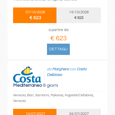
07/10/2028
14/10/2028
€ 623
€ 623
a partire da
€ 623
DETTAGLI
da
Marghera
con
Costa
Deliziosa
Mediterraneo
8 giorni
Venezia, Bari, Santorini, Mykonos, Argostoli/Cefalonia,
Venezia
10/07/2027
24/07/2027