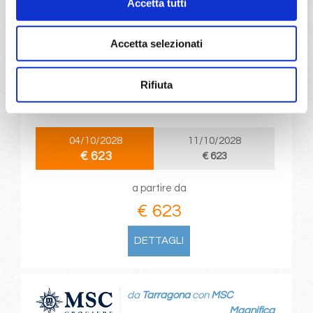
Accetta tutti
da
Genova
con
MSC Magnifica
Accetta selezionati
Mediterraneo
8 giorni
Rifiuta
Genova, Provence(marseilles), Tarragona, Valencia, La
Spezia, Civitavecchia, Genova
04/10/2028
11/10/2028
€ 623
€ 623
a partire da
€ 623
DETTAGLI
da
Tarragona
con
MSC
Magnifica