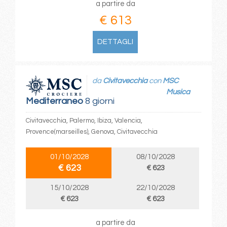
a partire da
€ 613
DETTAGLI
da
Civitavecchia
con
MSC
Musica
Mediterraneo
8 giorni
Civitavecchia, Palermo, Ibiza, Valencia,
Provence(marseilles), Genova, Civitavecchia
01/10/2028
08/10/2028
€ 623
€ 623
15/10/2028
22/10/2028
€ 623
€ 623
a partire da