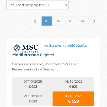
7
78
79
80
81
82
83
84
85
8
da
Genova
con
MSC Musica
Mediterraneo
8 giorni
Genova, Civitavecchia, Palermo, Ibiza, Valencia,
Provence(marseilles), Genova
07/10/2028
14/10/2028
€ 623
€ 623
21/10/2028
28/10/2028
€ 529
€ 623