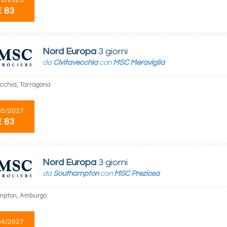
10/2026
€ 83
Nord Europa
3 giorni
da
Civitavecchia
con
MSC Meraviglia
ecchia, Tarragona
05/2027
€ 83
Nord Europa
3 giorni
da
Southampton
con
MSC Preziosa
mpton, Amburgo
04/2027