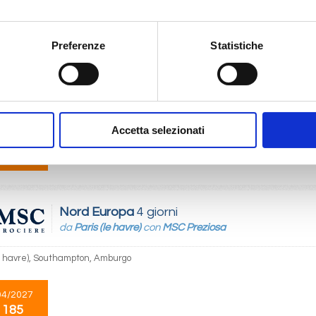
 159
Preferenze
Statistiche
Nord Europa
5 giorni
da
Amburgo
con
MSC Preziosa
, Amsterdam - rotterdam, Bruges, Paris (le havre), Cherbourg
Accetta selezionati
10/2026
 167
Nord Europa
4 giorni
da
Paris (le havre)
con
MSC Preziosa
le havre), Southampton, Amburgo
04/2027
 185