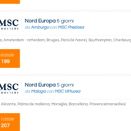
Nord Europa
6 giorni
da
Amburgo
con
MSC Preziosa
, Amsterdam - rotterdam, Bruges, Paris (le havre), Southampton, Cherbour
10/2026
 199
Nord Europa
5 giorni
da
Malaga
con
MSC Virtuosa
 Alicante, Palma de mallorca, Marsiglia, Barcellona, Provence(marseilles)
11/2026
 207