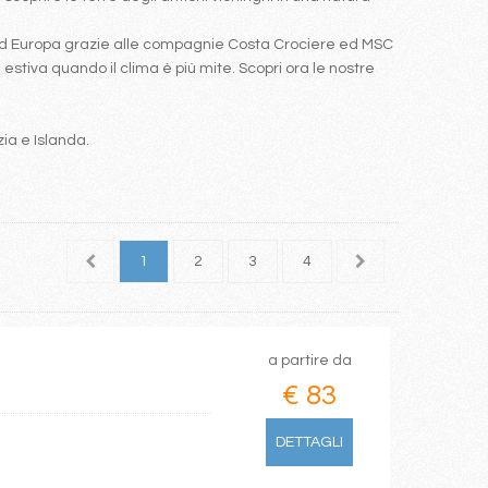
Nord Europa grazie alle compagnie Costa Crociere ed MSC
estiva quando il clima è più mite. Scopri ora le nostre
zia e Islanda.
1
2
3
4
5
6
7
a partire da
€ 83
DETTAGLI