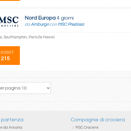
Nord Europa
4 giorni
da
Amburgo
con
MSC Preziosa
, Southampton, Paris (le havre)
10/2027
 215
i partenza
Compagnie di crociera
re da Ancona
MSC Crociere