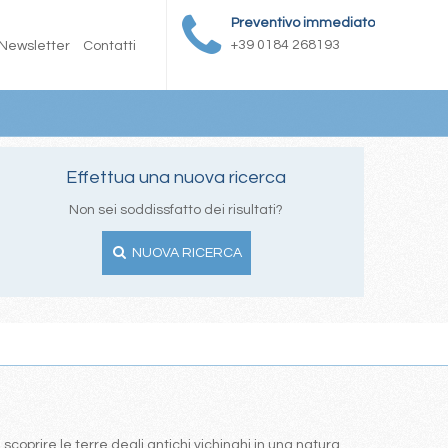
Preventivo immediato
+39 0184 268193
Newsletter
Contatti
Effettua una nuova ricerca
Non sei soddissfatto dei risultati?
NUOVA RICERCA
coprire le terre degli antichi vichinghi in una natura