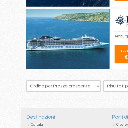
Amburgo
17/
€
Destinazioni
Porti d
Caraibi
Crocie