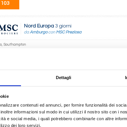
 103
Nord Europa
3 giorni
da
Amburgo
con
MSC Preziosa
o, Southampton
10/2027
 103
Dettagli
Nord Europa
5 giorni
da
Amsterdam - rotterdam
con
MSC Preziosa
ookie
nalizzare contenuti ed annunci, per fornire funzionalità dei socia
am - rotterdam, Paris (le havre), Southampton, Amburgo
inoltre informazioni sul modo in cui utilizzi il nostro sito con i n
icità e social media, i quali potrebbero combinarle con altre inform
04/2027
lizzo dei loro servizi.