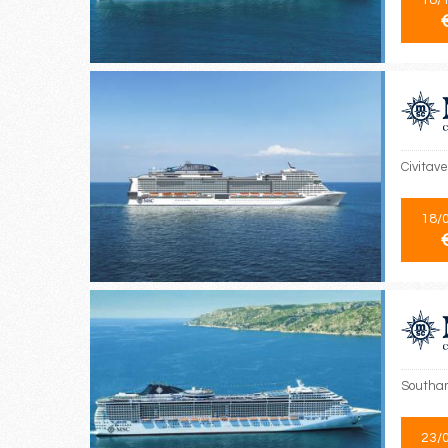
18/
Civitav
18/
Southa
23/