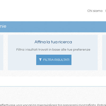
Chi siamo
nie
Affina la tua ricerca
Filtra i risultati trovati in base alle tue preferenze
FILTRA RISULTATI
effettuare una vacanza meravigliosa tra panorami mozzafiato. Potrai s