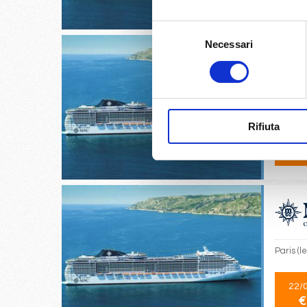
€
Selezione
Necessari
del
consenso
Amburgo
Rifiuta
18/
€
Paris (
22/
€