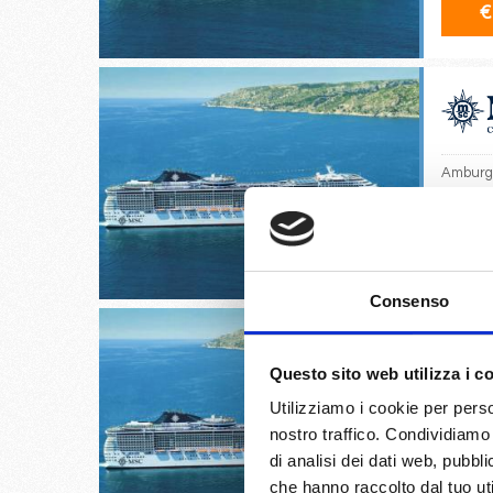
€
Amburg
17/
€
Consenso
Questo sito web utilizza i c
Utilizziamo i cookie per perso
Amsterd
nostro traffico. Condividiamo 
di analisi dei dati web, pubbl
21/
che hanno raccolto dal tuo uti