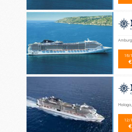
Amburgo
18/
€
Malaga,
12/
€