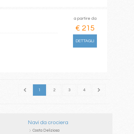
a partire da
€ 215
DETTAGLI
1
2
3
4
5
6
7
Navi da crociera
Costa Deliziosa