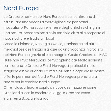
Nord Europa
Le Crociere nei Mari del Nord Europa ti consentiranno di
effettuare una vacanza meravigliosa tra panorami
mozzafiato. Potrai scoprire le terre degli antichi vichinghi in
una natura incontaminata e visitando le città alla scoperta di
nuove culture e tradizioni locali.
Scopri la Finlandia, Norvegia, Svezia, Danimarca ed altre
meravigliose destinazioni grazie ad una vacanza in crociera
nel Nord Europa grazie alle compagnie Costa Crociere ed MSC
(sulle navi MSC Meraviglia o MSC Splendida). Molto richieste
sono anche le Crociere Fiordi Norvegesi, praticabili nella
stagione estiva quando il clima è più mite. Scopri ora le nostre
offerte per i mari del Nord e Fiordi Norvegesi, prenota ora!
Novita per le crociere nord europa:
Oltre i classici fiordi e capitali, nuove destinazione come
Groellandia, con la crociera di 21gg e Crociere verso
Inghilterra Scozia e Islanda.