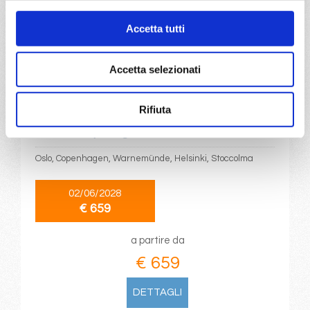
€ 655
Accetta tutti
DETTAGLI
Accetta selezionati
da
Oslo
con
MSC Splendida
Rifiuta
Nord Europa
6 giorni
Oslo, Copenhagen, Warnemünde, Helsinki, Stoccolma
02/06/2028
€ 659
a partire da
€ 659
DETTAGLI