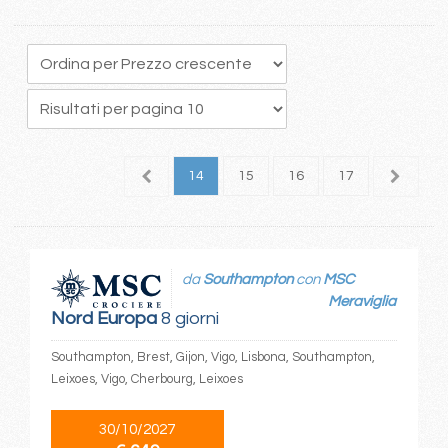
0
11
12
13
14
15
16
17
18
1
da
Southampton
con
MSC
Meraviglia
Nord Europa
8 giorni
Southampton, Brest, Gijon, Vigo, Lisbona, Southampton,
Leixoes, Vigo, Cherbourg, Leixoes
30/10/2027