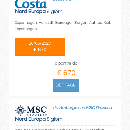
Nord Europa
8 giorni
Copenhagen, Hellesylt, Geiranger, Bergen, Aahrus, Kiel,
Copenhagen
26/06/2027
€ 670
a partire da
€ 670
DETTAGLI
da
Amburgo
con
MSC Preziosa
Nord Europa
8 giorni