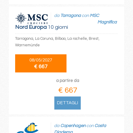
da
Tarragona
con
MSC
Magnifica
Nord Europa
10 giorni
Tarragona, La Coruna, Bilbao, La rochelle, Brest,
Warnemünde
08/05/2027
€ 667
a partire da
€ 667
DETTAGLI
da
Copenhagen
con
Costa
Diadema