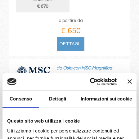
€ 670
a partire da
€ 650
DETTAGLI
da
Oslo
con
MSC Magnifica
Nord Europa
7 giorni
Oslo, Copenhagen, Warnemünde, Gdynia, Klaipeda, Riga,
Consenso
Dettagli
Informazioni sui cookie
Stoccolma
28/08/2026
Questo sito web utilizza i cookie
€ 651
Utilizziamo i cookie per personalizzare contenuti ed
a partire da
annunci, per fornire funzionalità dei social media e per