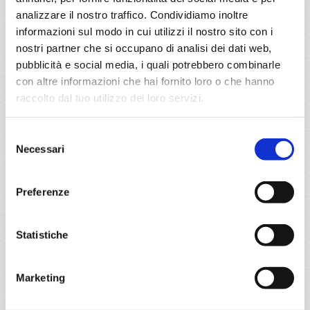
€ 651
analizzare il nostro traffico. Condividiamo inoltre
informazioni sul modo in cui utilizzi il nostro sito con i
DETTAGLI
nostri partner che si occupano di analisi dei dati web,
pubblicità e social media, i quali potrebbero combinarle
con altre informazioni che hai fornito loro o che hanno
raccolto dal tuo utilizzo dei loro servizi.
da
Kiel
con
Costa Diadema
Selezione
Nord Europa
8 giorni
Necessari
del
consenso
Kiel, Copenhagen, Hellesylt, Geiranger, Bergen,
Stavanger, Kiel
Preferenze
02/07/2027
16/07/2027
€ 655
Statistiche
€ 750
23/07/2027
€ 770
Marketing
a partire da