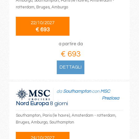
Amburgo, Southampton, Paris (le havre), Amsterdam -
rotterdam, Bruges, Amburgo
22/10/2027
€ 693
a partire da
€ 693
DETTAGLI
da
Southampton
con
MSC
Preziosa
Nord Europa
8 giorni
Southampton, Paris (le havre), Amsterdam - rotterdam,
Bruges, Amburgo, Southampton
24/10/2027