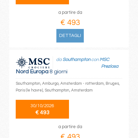
a partire da
€ 493
DETTAGLI
da
Southampton
con
MSC
Preziosa
Nord Europa
8 giorni
Southampton, Amburgo, Amsterdam - rotterdam, Bruges,
Paris (le havre), Southampton, Amsterdam
30/10/2026
€ 493
a partire da
€ 493