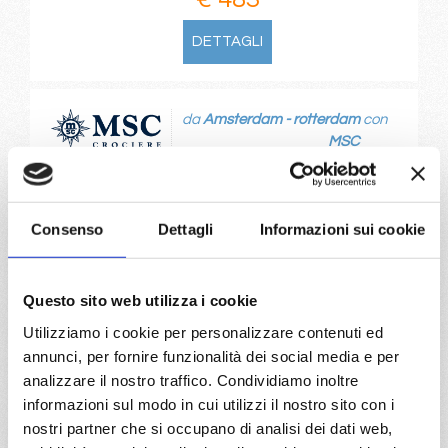
DETTAGLI
da
Amsterdam - rotterdam
con
MSC
Nord Europa
9 giorni
Preziosa
Amsterdam - rotterdam, Cherbourg, Paris (le havre),
Consenso
Dettagli
Informazioni sui cookie
Southampton, Amburgo, Bruges, Cherbourg
08/12/2026
€ 485
Questo sito web utilizza i cookie
Utilizziamo i cookie per personalizzare contenuti ed
a partire da
annunci, per fornire funzionalità dei social media e per
€ 485
analizzare il nostro traffico. Condividiamo inoltre
informazioni sul modo in cui utilizzi il nostro sito con i
DETTAGLI
nostri partner che si occupano di analisi dei dati web,