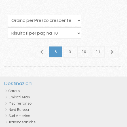
4
5
6
7
8
9
10
11
12
1
Destinazioni
Caraibi
Emirati Arabi
Mediterraneo
Nord Europa
Sud America
Transoceaniche