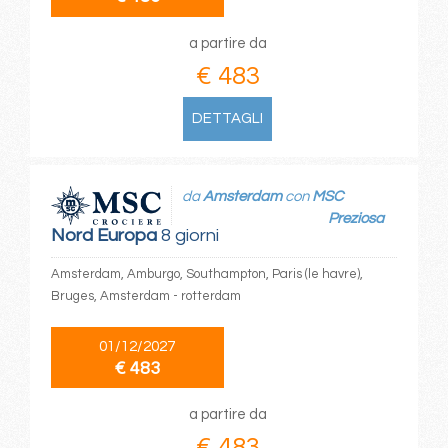
a partire da
€ 483
DETTAGLI
da
Amsterdam
con
MSC
Preziosa
Nord Europa
8 giorni
Amsterdam, Amburgo, Southampton, Paris (le havre),
Bruges, Amsterdam - rotterdam
01/12/2027
€ 483
a partire da
€ 483