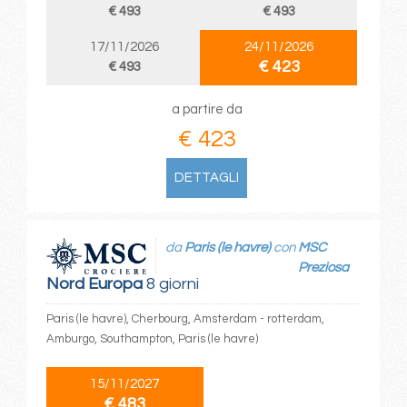
€ 493
€ 493
17/11/2026
24/11/2026
€ 423
€ 493
a partire da
€ 423
DETTAGLI
da
Paris (le havre)
con
MSC
Preziosa
Nord Europa
8 giorni
Paris (le havre), Cherbourg, Amsterdam - rotterdam,
Amburgo, Southampton, Paris (le havre)
15/11/2027
€ 483