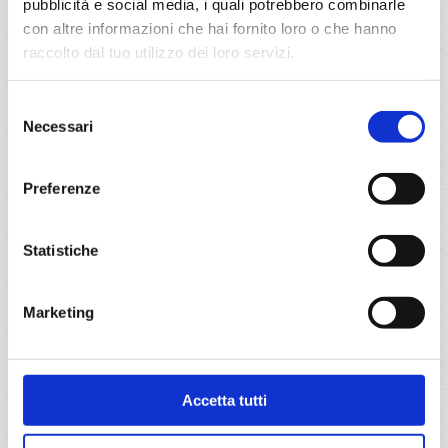
pubblicità e social media, i quali potrebbero combinarle
con altre informazioni che hai fornito loro o che hanno
raccolto dal tuo utilizzo dei loro servizi.
da
Bruges
con
MSC Preziosa
Nord Europa
9 giorni
Selezione
Necessari
del
Bruges, Cherbourg, Paris (le havre), Southampton,
Amburgo, Amsterdam - rotterdam, Bruges
consenso
Preferenze
15/12/2026
€ 485
Statistiche
a partire da
€ 485
Marketing
DETTAGLI
Accetta tutti
da
Paris (le havre)
con
MSC
Preziosa