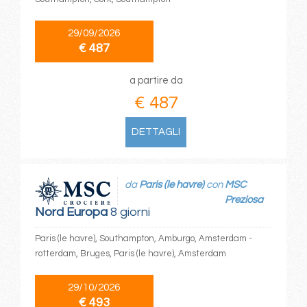
29/09/2026
€ 487
a partire da
€ 487
DETTAGLI
da
Paris (le havre)
con
MSC
Preziosa
Nord Europa
8 giorni
Paris (le havre), Southampton, Amburgo, Amsterdam -
rotterdam, Bruges, Paris (le havre), Amsterdam
29/10/2026
€ 493