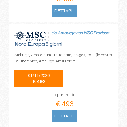
DETTAGLI
da
Amburgo
con
MSC Preziosa
Nord Europa
8 giorni
Amburgo, Amsterdam - rotterdam, Bruges, Paris (le havre),
Southampton, Amburgo, Amsterdam
01/11/2026
€ 493
a partire da
€ 493
DETTAGLI