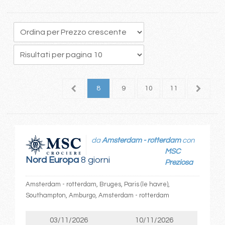
4
5
6
7
8
9
10
11
12
1
da
Amsterdam - rotterdam
con
MSC
Nord Europa
8 giorni
Preziosa
Amsterdam - rotterdam, Bruges, Paris (le havre),
Southampton, Amburgo, Amsterdam - rotterdam
03/11/2026
10/11/2026