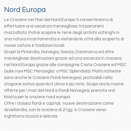
Nord Europa
Le Crociere nei Mari del Nord Europa ti consentiranno di
effettuare una vacanza meravigliosa tra panorami
mozzafiato. Potrai scoprire le terre degli antichi vichinghi in
una natura incontaminata e visitando le città alla scoperta di
nuove culture e tradizioni locali.
Scopri la Finlandia, Norvegia, Svezia, Danimarca ed altre
meravigliose destinazioni grazie ad una vacanza in crociera
nel Nord Europa grazie alle compagnie Costa Crociere ed MSC
(sulle navi MSC Meraviglia o MSC Splendida). Molto richieste
sono anche le Crociere Fiordi Norvegesi, praticabili nella
stagione estiva quando il clima è più mite. Scopri ora le nostre
offerte per i mari del Nord e Fiordi Norvegesi, prenota ora!
Novita per le crociere nord europa:
Oltre i classici fiordi e capitali, nuove destinazione come
Groellandia, con la crociera di 21gg e Crociere verso
Inghilterra Scozia e Islanda.