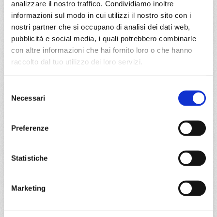
analizzare il nostro traffico. Condividiamo inoltre
informazioni sul modo in cui utilizzi il nostro sito con i
Salvador de bahia, Maceio, Sao paulo (santos), Buzios,
nostri partner che si occupano di analisi dei dati web,
Salvador de bahia
pubblicità e social media, i quali potrebbero combinarle
con altre informazioni che hai fornito loro o che hanno
02/03/2027
09/03/2027
raccolto dal tuo utilizzo dei loro servizi.
€ 694
€ 694
16/03/2027
23/03/2027
Selezione
€ 694
€ 694
Necessari
del
consenso
a partire da
Preferenze
€ 694
DETTAGLI
Statistiche
Marketing
da
Maceio
con
MSC Virtuosa
Sud America
8 giorni