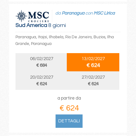
da
Paranagua
con
MSC Lirica
Sud America
8 giorni
Paranagua, Itajai, Ilhabela, Rio De Janeiro, Buzios, Ilha
Grande, Paranagua
06/02/2027
13/02/2027
€ 624
€ 684
20/02/2027
27/02/2027
€ 624
€ 624
a partire da
€ 624
DETTAGLI