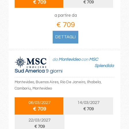
€ 709
€ 709
a partire da
€ 709
DETTAGLI
da
Montevideo
con
MSC
Splendida
Sud America
9 giorni
Montevideo, Buenos Aires, Rio De Janeiro, Ilhabela,
Camboriu, Montevideo
06/03/2027
14/03/2027
€ 709
€ 709
22/03/2027
€ 709