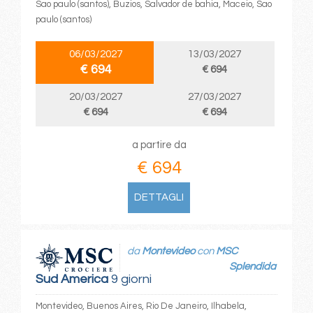
Sao paulo (santos), Buzios, Salvador de bahia, Maceio, Sao
paulo (santos)
06/03/2027
13/03/2027
€ 694
€ 694
20/03/2027
27/03/2027
€ 694
€ 694
a partire da
€ 694
DETTAGLI
da
Montevideo
con
MSC
Splendida
Sud America
9 giorni
Montevideo, Buenos Aires, Rio De Janeiro, Ilhabela,