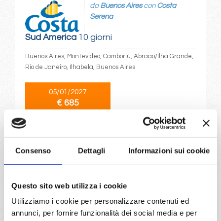
da
Buenos Aires
con
Costa
Serena
Sud America
10 giorni
Buenos Aires, Montevideo, Camboriú, Abraao/Ilha Grande,
Rio de Janeiro, Ilhabela, Buenos Aires
05/01/2027
€ 685
a partire da
€ 685
Consenso
Dettagli
Informazioni sui cookie
DETTAGLI
Questo sito web utilizza i cookie
Utilizziamo i cookie per personalizzare contenuti ed
da
Salvador de bahia
con
MSC
Virtuosa
annunci, per fornire funzionalità dei social media e per
Sud America
8 giorni