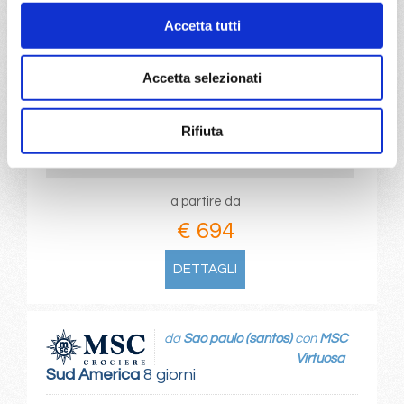
Maceio, Sao paulo (santos), Buzios, Salvador de bahia,
Accetta tutti
Maceio
Accetta selezionati
03/03/2027
10/03/2027
€ 694
€ 694
Rifiuta
17/03/2027
24/03/2027
€ 694
€ 694
a partire da
€ 694
DETTAGLI
da
Sao paulo (santos)
con
MSC
Virtuosa
Sud America
8 giorni