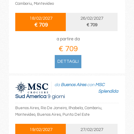
Camboriu, Montevideo
18/02/2027
26/02/2027
€ 709
€ 709
a partire da
€ 709
DETTAGLI
da
Buenos Aires
con
MSC
Splendida
Sud America
9 giorni
Buenos Aires, Rio De Janeiro, Ilhabela, Camboriu,
Montevideo, Buenos Aires, Punta Del Este
19/02/2027
27/02/2027