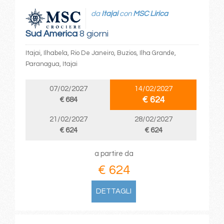
da
Itajai
con
MSC Lirica
Sud America
8 giorni
Itajai, Ilhabela, Rio De Janeiro, Buzios, Ilha Grande,
Paranagua, Itajai
07/02/2027
14/02/2027
€ 624
€ 684
21/02/2027
28/02/2027
€ 624
€ 624
a partire da
€ 624
DETTAGLI