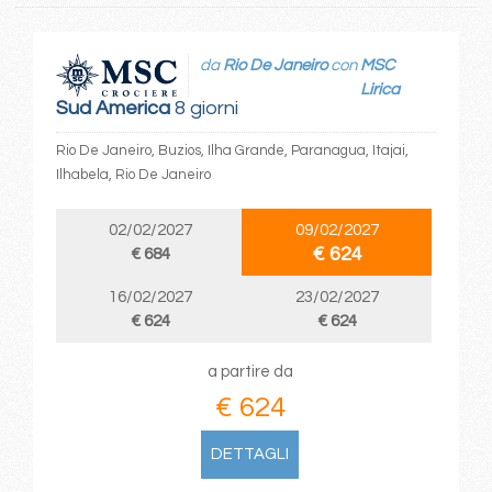
da
Rio De Janeiro
con
MSC
Lirica
Sud America
8 giorni
Rio De Janeiro, Buzios, Ilha Grande, Paranagua, Itajai,
Ilhabela, Rio De Janeiro
02/02/2027
09/02/2027
€ 624
€ 684
16/02/2027
23/02/2027
€ 624
€ 624
a partire da
€ 624
DETTAGLI