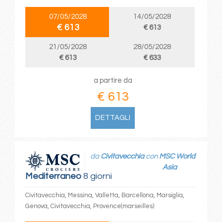
07/05/2028
14/05/2028
€ 613
€ 613
21/05/2028
28/05/2028
€ 613
€ 633
a partire da
€ 613
DETTAGLI
da
Civitavecchia
con
MSC World
Asia
Mediterraneo
8 giorni
Civitavecchia, Messina, Valletta, Barcellona, Marsiglia,
Genova, Civitavecchia, Provence(marseilles)