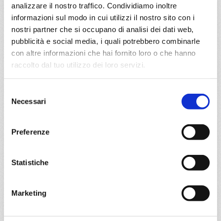
Civitavecchia, Provence(marseilles)
analizzare il nostro traffico. Condividiamo inoltre
informazioni sul modo in cui utilizzi il nostro sito con i
05/09/2027
12/09/2027
nostri partner che si occupano di analisi dei dati web,
€ 813
€ 733
pubblicità e social media, i quali potrebbero combinarle
con altre informazioni che hai fornito loro o che hanno
19/09/2027
26/09/2027
raccolto dal tuo utilizzo dei loro servizi.
€ 643
€ 643
Selezione
a partire da
Necessari
del
€ 643
consenso
DETTAGLI
Preferenze
Statistiche
da
Civitavecchia
con
MSC
Fantasia
Mediterraneo
8 giorni
Marketing
Civitavecchia, Livorno, Cannes, Barcellona, Ibiza, Cagliari,
Civitavecchia