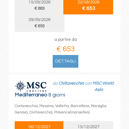
15/09/2026
22/09/2026
€ 653
€ 663
29/09/2026
€ 653
a partire da
€ 653
DETTAGLI
da
Civitavecchia
con
MSC World
Asia
Mediterraneo
8 giorni
Civitavecchia, Messina, Valletta, Barcellona, Marsiglia,
Genova, Civitavecchia, Provence(marseilles)
06/12/2027
13/12/2027