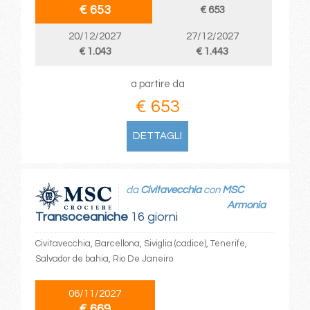
€ 653
€ 653
20/12/2027
27/12/2027
€ 1.043
€ 1.443
a partire da
€ 653
DETTAGLI
da
Civitavecchia
con
MSC
Armonia
Transoceaniche
16 giorni
Civitavecchia, Barcellona, Siviglia (cadice), Tenerife,
Salvador de bahia, Rio De Janeiro
06/11/2027
€ 669