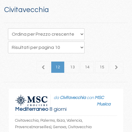
Civitavecchia
8
9
10
11
12
13
14
15
16
1
da
Civitavecchia
con
MSC
Musica
Mediterraneo
8 giorni
Civitavecchia, Palermo, Ibiza, Valencia,
Provence(marseilles), Genova, Civitavecchia