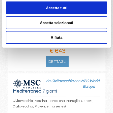
Accetta tutti
06/09/2027
13/09/2027
€ 813
€ 733
Accetta selezionati
20/09/2027
27/09/2027
€ 643
€ 643
Rifiuta
a partire da
€ 643
DETTAGLI
da
Civitavecchia
con
MSC World
Europa
Mediterraneo
7 giorni
Civitavecchia, Messina, Barcellona, Marsiglia, Genova,
Civitavecchia, Provence(marseilles)