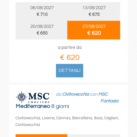
06/08/2027
13/08/2027
€ 710
€ 675
20/08/2027
27/08/2027
€ 620
€ 650
a partire da
€ 620
DETTAGLI
da
Civitavecchia
con
MSC
Fantasia
Mediterraneo
8 giorni
Civitavecchia, Livorno, Cannes, Barcellona, Ibiza, Cagliari,
Civitavecchia