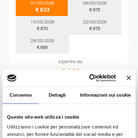
01/05/2028
08/05/2028
€ 633
€ 673
15/05/2028
22/05/2028
€ 673
€ 673
29/05/2028
€ 693
a partire da
€ 633
DETTAGLI
Consenso
Dettagli
Informazioni sui cookie
da
Civitavecchia
con
MSC
Musica
Questo sito web utilizza i cookie
Mediterraneo
8 giorni
Utilizziamo i cookie per personalizzare contenuti ed
Civitavecchia, Palermo, Ibiza, Valencia, Marsiglia, Genova,
annunci, per fornire funzionalità dei social media e per