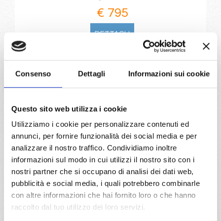
€ 795
DETTAGLI
da
Civitavecchia
con
Costa
Consenso
Dettagli
Informazioni sui cookie
Toscana
Mediterraneo
8 giorni
Questo sito web utilizza i cookie
Civitavecchia, Genova, Marsiglia, Barcellona, Cagliari,
Utilizziamo i cookie per personalizzare contenuti ed
Napoli, Civitavecchia
annunci, per fornire funzionalità dei social media e per
analizzare il nostro traffico. Condividiamo inoltre
05/11/2026
12/11/2026
informazioni sul modo in cui utilizzi il nostro sito con i
€ 799
€ 799
nostri partner che si occupano di analisi dei dati web,
pubblicità e social media, i quali potrebbero combinarle
a partire da
con altre informazioni che hai fornito loro o che hanno
€ 799
raccolto dal tuo utilizzo dei loro servizi.