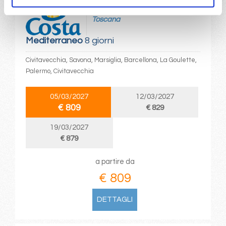
da
Civitavecchia
con
Costa
Toscana
Mediterraneo
8 giorni
Civitavecchia, Savona, Marsiglia, Barcellona, La Goulette,
Palermo, Civitavecchia
05/03/2027
12/03/2027
€ 809
€ 829
19/03/2027
€ 879
a partire da
€ 809
DETTAGLI