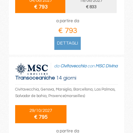
04/06/2027
18/06/2027
€ 793
€ 833
a partire da
€ 793
DETTAGLI
da
Civitavecchia
con
MSC Divina
Transoceaniche
14 giorni
Civitavecchia, Genova, Marsiglia, Barcellona, Las Palmas,
Salvador de bahia, Provence(marseilles)
29/10/2027
€ 795
a partire da