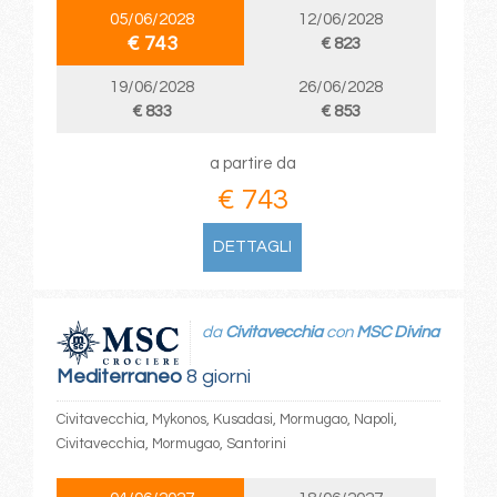
05/06/2028
12/06/2028
€ 743
€ 823
19/06/2028
26/06/2028
€ 833
€ 853
a partire da
€ 743
DETTAGLI
da
Civitavecchia
con
MSC Divina
Mediterraneo
8 giorni
Civitavecchia, Mykonos, Kusadasi, Mormugao, Napoli,
Civitavecchia, Mormugao, Santorini