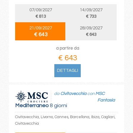
07/09/2027
14/09/2027
€ 813
€ 733
21/09/2027
28/09/2027
€ 643
€ 643
a partire da
€ 643
DETTAGLI
da
Civitavecchia
con
MSC
Fantasia
Mediterraneo
8 giorni
Civitavecchia, Livorno, Cannes, Barcellona, Ibiza, Cagliari,
Civitavecchia