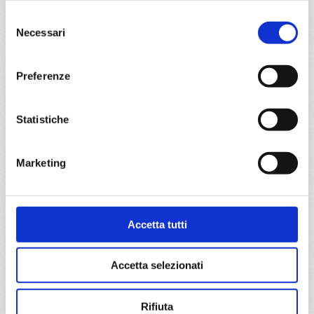
DETTAGLI
Selezione
Necessari
del
consenso
da
Civitavecchia
con
MSC Divina
Preferenze
Mediterraneo
8 giorni
Statistiche
Civitavecchia, Mykonos, Kusadasi, Mormugao, Napoli,
Civitavecchia, Santorini, Mormugao, Mykonos
Marketing
11/06/2027
€ 803
a partire da
Accetta tutti
€ 803
Accetta selezionati
DETTAGLI
Rifiuta