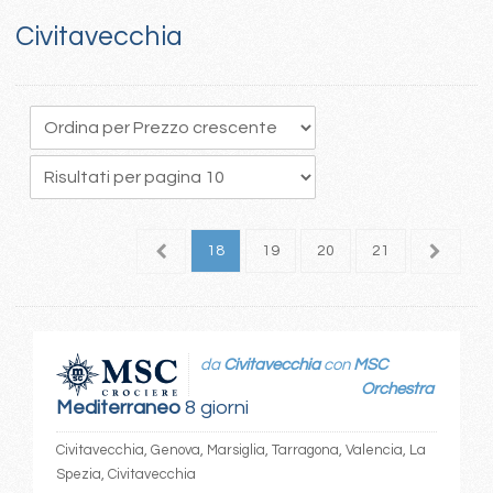
Civitavecchia
4
15
16
17
18
19
20
21
22
2
da
Civitavecchia
con
MSC
Orchestra
Mediterraneo
8 giorni
Civitavecchia, Genova, Marsiglia, Tarragona, Valencia, La
Spezia, Civitavecchia