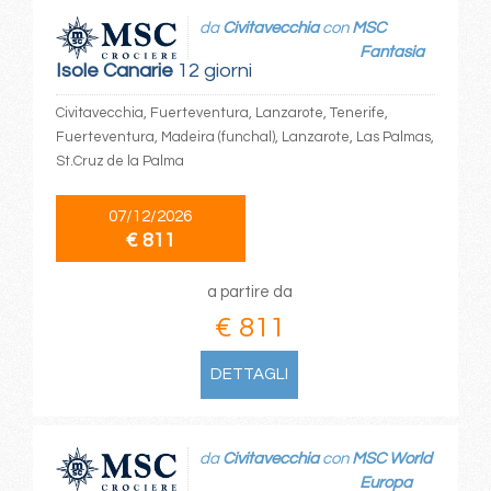
da
Civitavecchia
con
MSC
Fantasia
Isole Canarie
12 giorni
Civitavecchia, Fuerteventura, Lanzarote, Tenerife,
Fuerteventura, Madeira (funchal), Lanzarote, Las Palmas,
St.Cruz de la Palma
07/12/2026
€ 811
a partire da
€ 811
DETTAGLI
da
Civitavecchia
con
MSC World
Europa