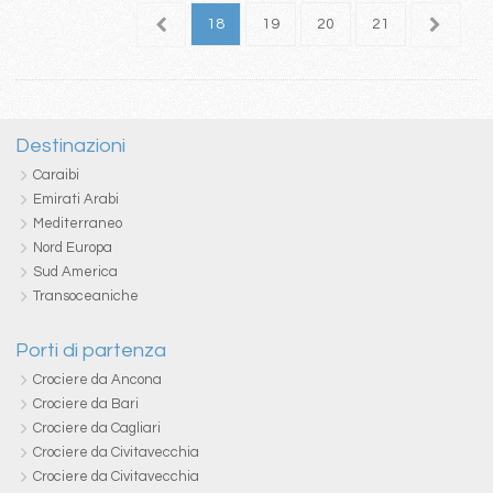
4
15
16
17
18
19
20
21
22
2
Destinazioni
Caraibi
Emirati Arabi
Mediterraneo
Nord Europa
Sud America
Transoceaniche
Porti di partenza
Crociere da Ancona
Crociere da Bari
Crociere da Cagliari
Crociere da Civitavecchia
Crociere da Civitavecchia