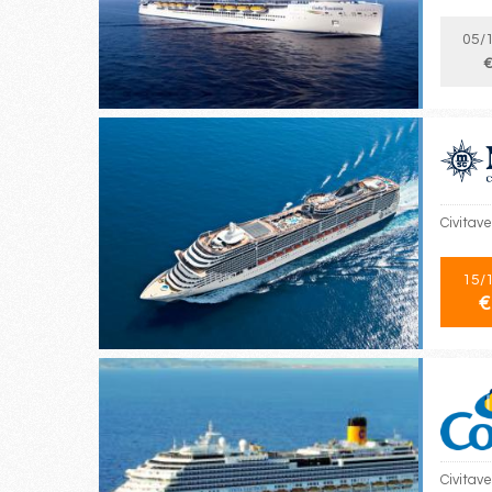
05/
€
Civitav
15/
€
Civitav