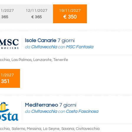
11/2027
12/11/2027
19/11/2027
€ 350
 365
€ 365
Isole Canarie
7 giorni
da
Civitavecchia
con
MSC Fantasia
ecchia, Las Palmas, Lanzarote, Tenerife
11/2027
 351
Mediterraneo
7 giorni
da
Civitavecchia
con
Costa Fascinosa
ecchia, Salerno, Messina, La Seyne, Savona, Civitavecchia