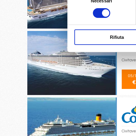
Necessari
del
consenso
09/
€
Rifiuta
Civitave
05/
€
Civitav