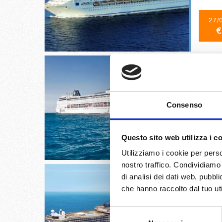
27/
€
Civitave
Consenso
26/
Questo sito web utilizza i c
€
Utilizziamo i cookie per perso
nostro traffico. Condividiamo 
di analisi dei dati web, pubbl
che hanno raccolto dal tuo uti
Selezione
Civitav