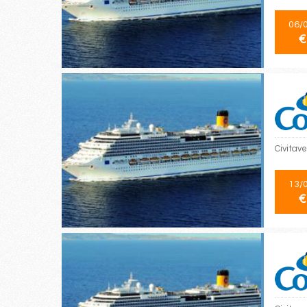
06/
€
Civitav
13/
€