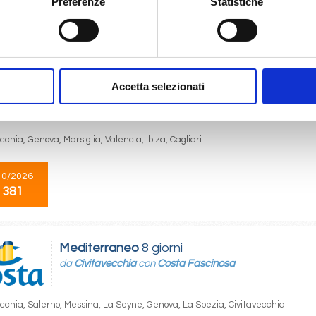
Preferenze
Statistiche
11/2026
 369
Accetta selezionati
Mediterraneo
7 giorni
da
Civitavecchia
con
MSC Musica
cchia, Genova, Marsiglia, Valencia, Ibiza, Cagliari
10/2026
 381
Mediterraneo
8 giorni
da
Civitavecchia
con
Costa Fascinosa
ecchia, Salerno, Messina, La Seyne, Genova, La Spezia, Civitavecchia