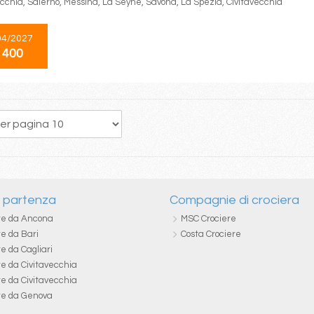
ecchia, Salerno, Messina, La Seyne, Savona, La Spezia, Civitavecchia
04/2027
 400
1
i partenza
Compagnie di crociera
re da Ancona
MSC Crociere
re da Bari
Costa Crociere
e da Cagliari
re da Civitavecchia
re da Civitavecchia
re da Genova