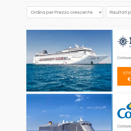
Civitave
07/
€
Civitav