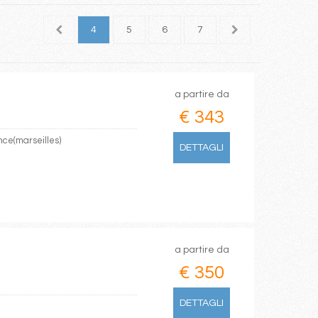
2
3
4
5
6
7
8
9
10
a partire da
€ 343
nce(marseilles)
DETTAGLI
a partire da
€ 350
DETTAGLI