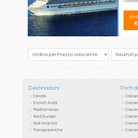
Civitav
20/
€
Destinazioni
Porti d
Caraibi
Crocie
Emirati Arabi
Crocie
Mediterraneo
Crocier
Nord Europa
Crocie
Sud America
Crocie
Transoceaniche
Crocie