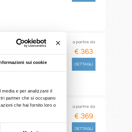
a partire da
€ 363
nce(marseilles)
Informazioni sui cookie
DETTAGLI
l media e per analizzare il
ostri partner che si occupano
azioni che hai fornito loro o
a partire da
€ 369
DETTAGLI