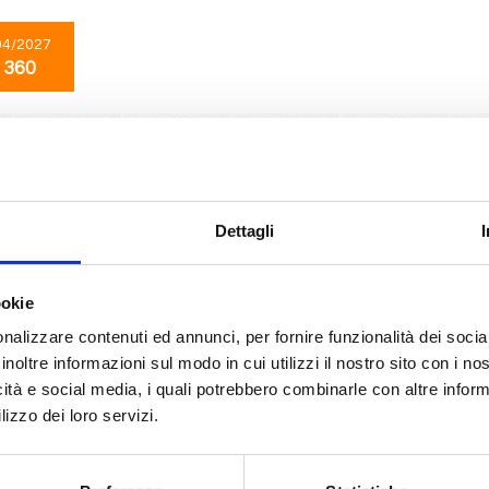
04/2027
 360
Mediterraneo
8 giorni
da
Civitavecchia
con
MSC Sinfonia
cchia, Valencia, Barcellona, Marsiglia, Genova, Livorno, Civitavecchia, Prove
Dettagli
11/2026
ookie
 363
nalizzare contenuti ed annunci, per fornire funzionalità dei socia
inoltre informazioni sul modo in cui utilizzi il nostro sito con i n
icità e social media, i quali potrebbero combinarle con altre inform
Mediterraneo
6 giorni
lizzo dei loro servizi.
da
Civitavecchia
con
MSC World Europa
ecchia, Messina, Barcellona, Provence(marseilles), Genova