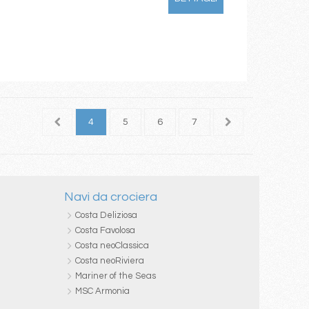
2
3
4
5
6
7
8
9
10
Navi da crociera
Costa Deliziosa
Costa Favolosa
Costa neoClassica
Costa neoRiviera
Mariner of the Seas
MSC Armonia