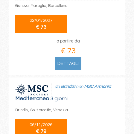
Genova, Marsiglia, Barcellona
22/04/2027
€ 73
a partire da
€ 73
DETTAGLI
da
Brindisi
con
MSC Armonia
Mediterraneo
3 giorni
Brindisi, Split croatia, Venezia
06/11/2026
€ 79