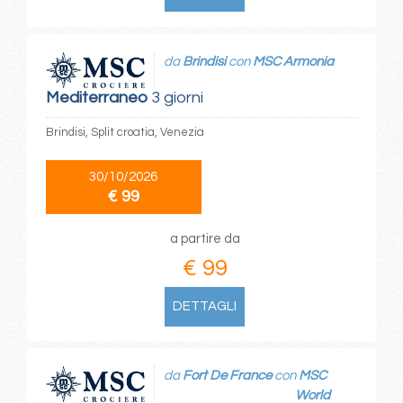
da
Brindisi
con
MSC Armonia
Mediterraneo
3 giorni
Brindisi, Split croatia, Venezia
30/10/2026
€ 99
a partire da
€ 99
DETTAGLI
da
Fort De France
con
MSC
World