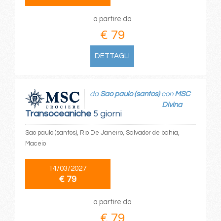
a partire da
€ 79
DETTAGLI
da
Sao paulo (santos)
con
MSC
Divina
Transoceaniche
5 giorni
Sao paulo (santos), Rio De Janeiro, Salvador de bahia,
Maceio
14/03/2027
€ 79
a partire da
€ 79