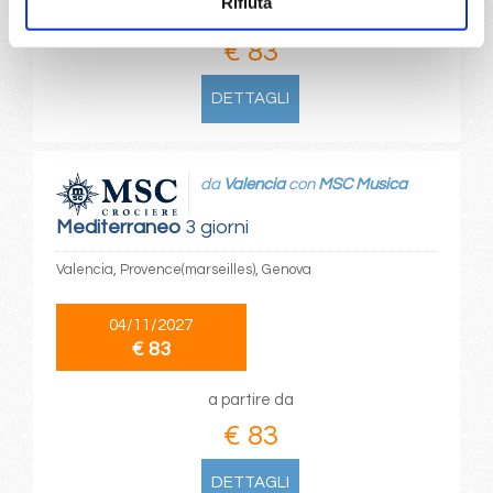
Rifiuta
a partire da
€ 83
DETTAGLI
da
Valencia
con
MSC Musica
Mediterraneo
3 giorni
Valencia, Provence(marseilles), Genova
04/11/2027
€ 83
a partire da
€ 83
DETTAGLI