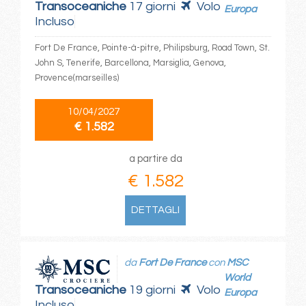
Transoceaniche
17 giorni
Volo
Europa
Incluso
Fort De France, Pointe-à-pitre, Philipsburg, Road Town, St.
John S, Tenerife, Barcellona, Marsiglia, Genova,
Provence(marseilles)
10/04/2027
€ 1.582
a partire da
€ 1.582
DETTAGLI
da
Fort De France
con
MSC
World
Transoceaniche
19 giorni
Volo
Europa
Incluso