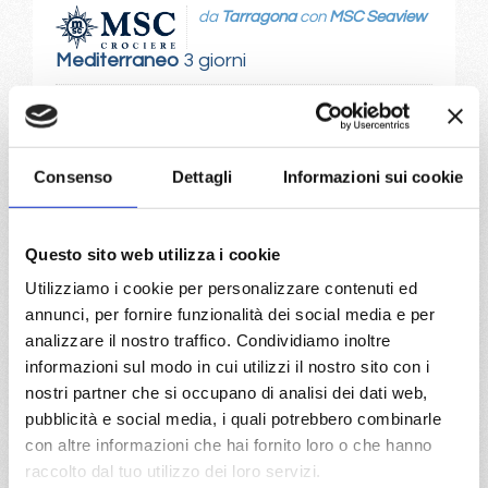
da
Tarragona
con
MSC Seaview
Mediterraneo
3 giorni
Tarragona, Provence(marseilles), Genova
12/11/2026
Consenso
Dettagli
Informazioni sui cookie
€ 83
a partire da
Questo sito web utilizza i cookie
€ 83
Utilizziamo i cookie per personalizzare contenuti ed
DETTAGLI
annunci, per fornire funzionalità dei social media e per
analizzare il nostro traffico. Condividiamo inoltre
informazioni sul modo in cui utilizzi il nostro sito con i
nostri partner che si occupano di analisi dei dati web,
da
Valencia
con
MSC Sinfonia
pubblicità e social media, i quali potrebbero combinarle
Mediterraneo
3 giorni
con altre informazioni che hai fornito loro o che hanno
raccolto dal tuo utilizzo dei loro servizi.
Valencia, Genova