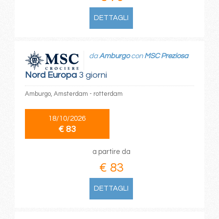
DETTAGLI
da
Amburgo
con
MSC Preziosa
Nord Europa
3 giorni
Amburgo, Amsterdam - rotterdam
18/10/2026
€ 83
a partire da
€ 83
DETTAGLI