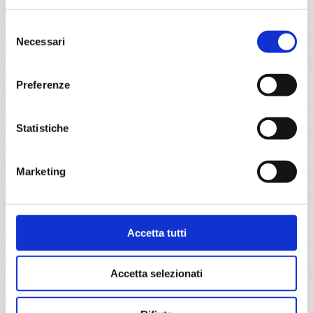
Selezione
16/04/2027
Necessari
del
€ 83
consenso
a partire da
Preferenze
€ 83
Statistiche
DETTAGLI
Marketing
da
Civitavecchia
con
MSC
Meraviglia
Nord Europa
3 giorni
Accetta tutti
Civitavecchia, Tarragona
Accetta selezionati
18/05/2027
€ 83