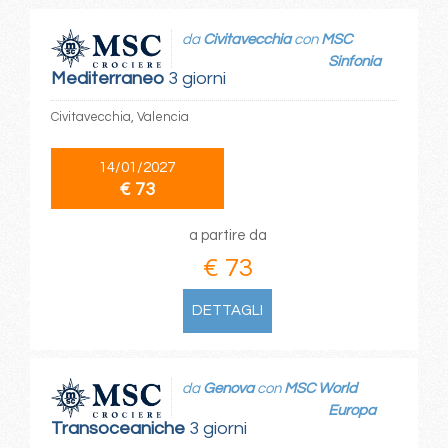
da
Civitavecchia
con
MSC
Sinfonia
Mediterraneo
3 giorni
Civitavecchia, Valencia
14/01/2027
€ 73
a partire da
€ 73
DETTAGLI
da
Genova
con
MSC World
Europa
Transoceaniche
3 giorni