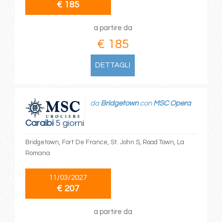
€ 185
a partire da
€ 185
DETTAGLI
da
Bridgetown
con
MSC Opera
Caraibi
5 giorni
Bridgetown, Fort De France, St. John S, Road Town, La
Romana
11/03/2027
€ 207
a partire da