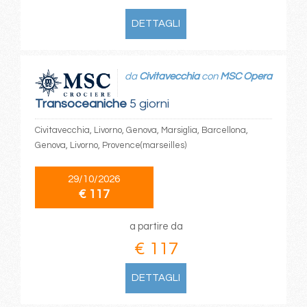
DETTAGLI
da
Civitavecchia
con
MSC Opera
Transoceaniche
5 giorni
Civitavecchia, Livorno, Genova, Marsiglia, Barcellona,
Genova, Livorno, Provence(marseilles)
29/10/2026
€ 117
a partire da
€ 117
DETTAGLI