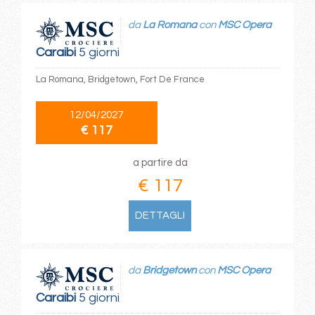
da
La Romana
con
MSC Opera
Caraibi
5 giorni
La Romana, Bridgetown, Fort De France
12/04/2027
€ 117
a partire da
€ 117
DETTAGLI
da
Bridgetown
con
MSC Opera
Caraibi
5 giorni