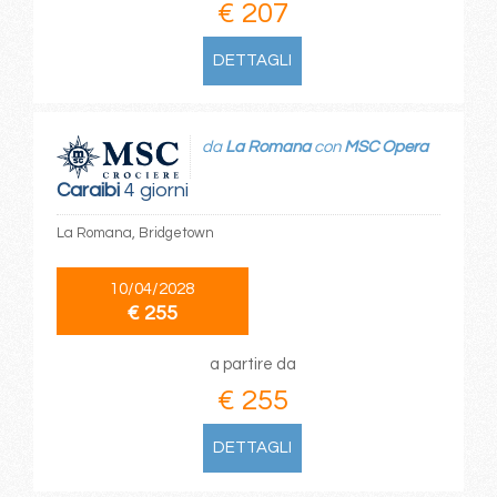
€ 207
DETTAGLI
da
La Romana
con
MSC Opera
Caraibi
4 giorni
La Romana, Bridgetown
10/04/2028
€ 255
a partire da
€ 255
DETTAGLI