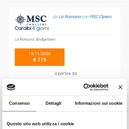
da
La Romana
con
MSC Opera
Caraibi
4 giorni
La Romana, Bridgetown
16/11/2026
€ 115
a partire da
€ 115
DETTAGLI
Consenso
Dettagli
Informazioni sui cookie
da
Fort De France
con
MSC
Questo sito web utilizza i cookie
Opera
Caraibi
4 giorni