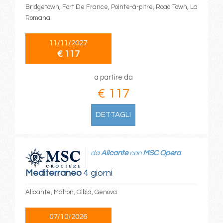
Bridgetown, Fort De France, Pointe-à-pitre, Road Town, La
Romana
11/11/2027
€ 117
a partire da
€ 117
DETTAGLI
da
Alicante
con
MSC Opera
Mediterraneo
4 giorni
Alicante, Mahon, Olbia, Genova
07/10/2026