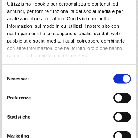
Utilizziamo i cookie per personalizzare contenuti ed
annunci, per fornire funzionalità dei social media e per
Fort De France, St. John S, Road Town, La Romana
analizzare il nostro traffico. Condividiamo inoltre
informazioni sul modo in cui utilizzi il nostro sito con i
12/03/2027
nostri partner che si occupano di analisi dei dati web,
€ 115
pubblicità e social media, i quali potrebbero combinarle
con altre informazioni che hai fornito loro o che hanno
a partire da
raccolto dal tuo utilizzo dei loro servizi.
€ 115
DETTAGLI
Selezione
Necessari
del
consenso
da
La Romana
con
MSC Opera
Preferenze
Caraibi
4 giorni
Statistiche
La Romana, Bridgetown
12/04/2027
Marketing