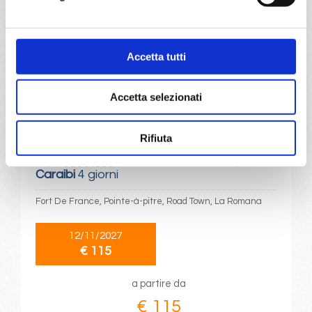
€ 115
a partire da
Accetta tutti
€ 115
DETTAGLI
Accetta selezionati
Rifiuta
da
Fort De France
con
MSC
Opera
Caraibi
4 giorni
Fort De France, Pointe-à-pitre, Road Town, La Romana
12/11/2027
€ 115
a partire da
€ 115