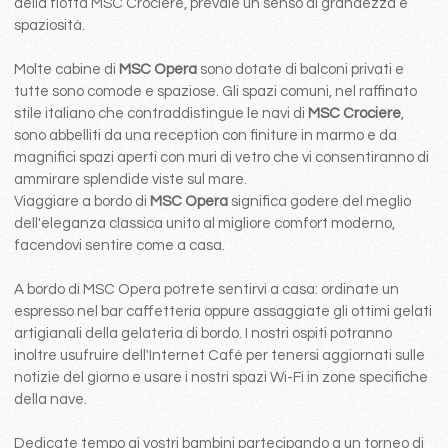
della flotta MSC Crociere, prevale un senso di grandezza e
spaziosità.
Molte cabine di
MSC Opera
sono dotate di balconi privati e
tutte sono comode e spaziose. Gli spazi comuni, nel raffinato
stile italiano che contraddistingue le navi di
MSC Crociere
,
sono abbelliti da una reception con finiture in marmo e da
magnifici spazi aperti con muri di vetro che vi consentiranno di
ammirare splendide viste sul mare.
Viaggiare a bordo di
MSC Opera
significa godere del meglio
dell'eleganza classica unito al migliore comfort moderno,
facendovi sentire come a casa.
A bordo di MSC Opera potrete sentirvi a casa: ordinate un
espresso nel bar caffetteria oppure assaggiate gli ottimi gelati
artigianali della gelateria di bordo. I nostri ospiti potranno
inoltre usufruire dell'Internet Café per tenersi aggiornati sulle
notizie del giorno e usare i nostri spazi Wi-Fi in zone specifiche
della nave.
Dedicate tempo ai vostri bambini partecipando a un torneo di