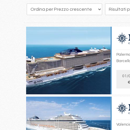
112
113
114
115
116
117
118
119
120
Palermo,
Barcell
01/
€
Valencia