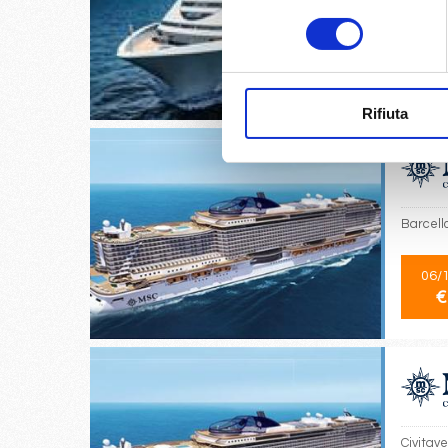
Palermo
consenso
14/
€
Rifiuta
Barcell
06/
€
Civitav