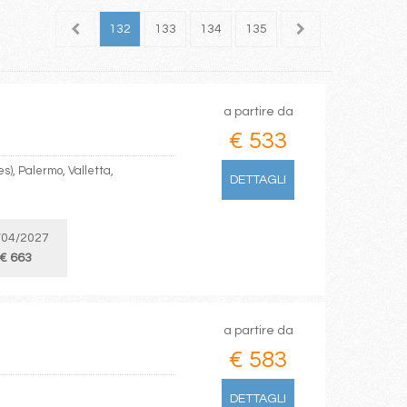
130
131
132
133
134
135
136
137
138
a partire da
€ 533
s), Palermo, Valletta,
DETTAGLI
/04/2027
€ 663
a partire da
€ 583
DETTAGLI