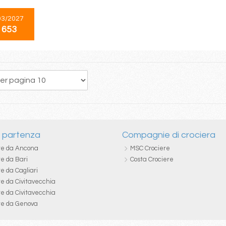
03/2027
 653
121
122
123
124
125
126
127
128
129
i partenza
Compagnie di crociera
re da Ancona
MSC Crociere
re da Bari
Costa Crociere
e da Cagliari
re da Civitavecchia
re da Civitavecchia
re da Genova