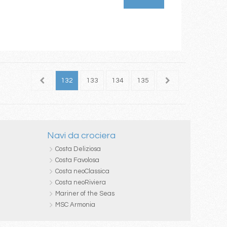
130
131
132
133
134
135
136
137
138
Navi da crociera
Costa Deliziosa
Costa Favolosa
Costa neoClassica
Costa neoRiviera
Mariner of the Seas
MSC Armonia