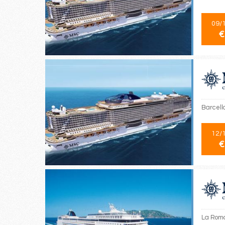
09/
€
Barcello
12/
€
La Roma