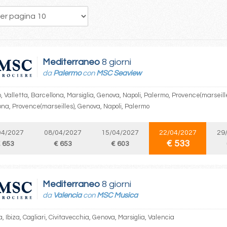
121
122
123
124
125
126
127
128
129
Mediterraneo
8 giorni
da
Palermo
con
MSC Seaview
 Valletta, Barcellona, Marsiglia, Genova, Napoli, Palermo, Provence(marseille
ona, Provence(marseilles), Genova, Napoli, Palermo
04/2027
08/04/2027
15/04/2027
22/04/2027
29
€ 533
 653
€ 653
€ 603
Mediterraneo
8 giorni
da
Valencia
con
MSC Musica
, Ibiza, Cagliari, Civitavecchia, Genova, Marsiglia, Valencia