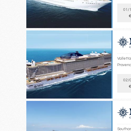
01/
€
Valletta
Provenc
02/
€
Southam