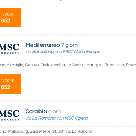
11/2026
 652
Mediterraneo
7 giorni
da
Barcellona
con
MSC World Europa
na, Marsiglia, Genova, Civitavecchia, La Spezia, Marsiglia, Barcellona, Prov
11/2026
 652
Caraibi
8 giorni
da
La Romana
con
MSC Opera
na, Philipsburg, Basseterre, St. John S, La Romana