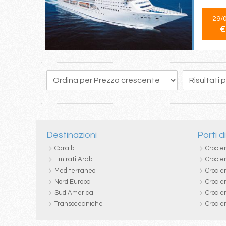
29/
€
112
113
114
115
116
117
118
119
120
Destinazioni
Porti d
Caraibi
Crocie
Emirati Arabi
Crocie
Mediterraneo
Crocier
Nord Europa
Crocie
Sud America
Crocie
Transoceaniche
Crocie