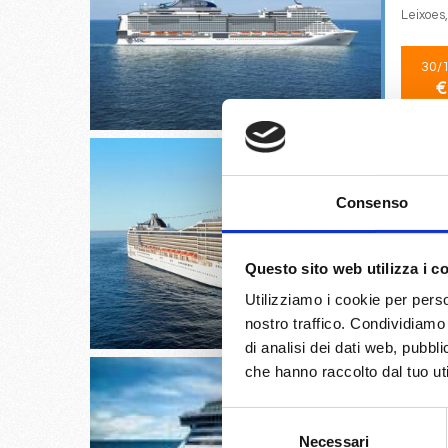
Leixoes
30/
€
Consenso
Oslo, C
Questo sito web utilizza i c
28/
Utilizziamo i cookie per perso
€
nostro traffico. Condividiamo 
di analisi dei dati web, pubbl
che hanno raccolto dal tuo uti
Selezione
Necessari
del