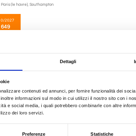
, Paris (le havre), Southampton
10/2027
 649
Nord Europa
7 giorni
da
Oslo
con
MSC Magnifica
Dettagli
openhagen, Warnemünde, Gdynia, Klaipeda, Riga, Stoccolma
ookie
08/2026
nalizzare contenuti ed annunci, per fornire funzionalità dei socia
 651
inoltre informazioni sul modo in cui utilizzi il nostro sito con i n
icità e social media, i quali potrebbero combinarle con altre inform
lizzo dei loro servizi.
Mediterraneo
7 giorni
da
Palermo
con
MSC Seashore
Preferenze
Statistiche