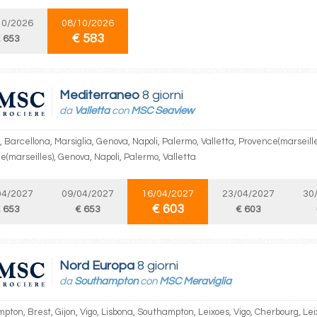
10/2026
08/10/2026
€ 583
 653
Mediterraneo
8 giorni
da
Valletta
con
MSC Seaview
, Barcellona, Marsiglia, Genova, Napoli, Palermo, Valletta, Provence(marseille
e(marseilles), Genova, Napoli, Palermo, Valletta
04/2027
09/04/2027
16/04/2027
23/04/2027
30
€ 603
 653
€ 653
€ 603
Nord Europa
8 giorni
da
Southampton
con
MSC Meraviglia
pton, Brest, Gijon, Vigo, Lisbona, Southampton, Leixoes, Vigo, Cherbourg, Lei