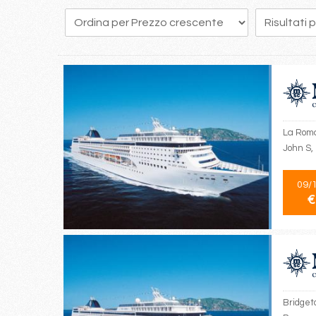
229
230
231
232
233
234
235
236
237
La Roma
John S,
09/
€
Bridget