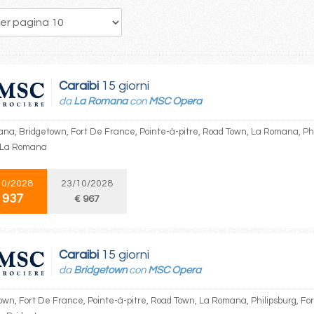
238
239
240
241
242
243
244
245
246
Caraibi
15 giorni
da
La Romana
con
MSC Opera
na, Bridgetown, Fort De France, Pointe-à-pitre, Road Town, La Romana, Phil
 La Romana
10/2028
23/10/2028
 937
€ 967
Caraibi
15 giorni
da
Bridgetown
con
MSC Opera
own, Fort De France, Pointe-à-pitre, Road Town, La Romana, Philipsburg, For