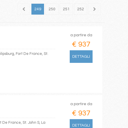
247
248
249
250
251
252
253
254
255
a partire da
€ 937
ipsburg, Fort De France, St.
DETTAGLI
a partire da
€ 937
t De France, St. John S, La
DETTAGLI