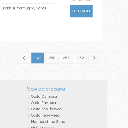
 Kusadasi, Mormugao, Napoli
DETTAGLI
247
248
249
250
251
252
253
254
255
Navi da crociera
Costa Deliziosa
Costa Favolosa
Costa neoClassica
Costa neoRiviera
Mariner of the Seas