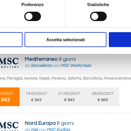
Preferenze
Statistiche
Livorno, Civitavecchia, Valencia, Barcellona, Marsiglia, Livorno, Civitavecch
e(marseilles)
04/2027
 943
Accetta selezionati
Mediterraneo
8 giorni
da
Barcellona
con
MSC World Asia
na, Marsiglia, Genova, Napoli, Messina, Valletta, Barcellona, Provence(marse
05/2027
14/05/2027
21/05/2027
28/05/2027
 943
€ 943
€ 943
€ 963
Nord Europa
8 giorni
da
Kiel
con
MSC Euribia