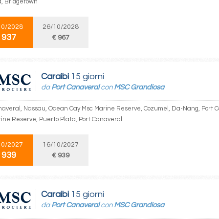
, Bridgetown
10/2028
26/10/2028
 937
€ 967
Caraibi
15 giorni
da
Port Canaveral
con
MSC Grandiosa
naveral, Nassau, Ocean Cay Msc Marine Reserve, Cozumel, Da-Nang, Port 
ine Reserve, Puerto Plata, Port Canaveral
10/2027
16/10/2027
 939
€ 939
Caraibi
15 giorni
da
Port Canaveral
con
MSC Grandiosa