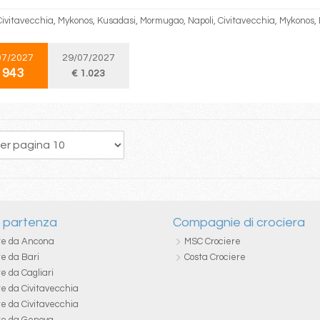
 Civitavecchia, Mykonos, Kusadasi, Mormugao, Napoli, Civitavecchia, Mykonos,
07/2027
29/07/2027
 943
€ 1.023
238
239
240
241
242
243
244
245
246
i partenza
Compagnie di crociera
re da Ancona
MSC Crociere
re da Bari
Costa Crociere
e da Cagliari
re da Civitavecchia
re da Civitavecchia