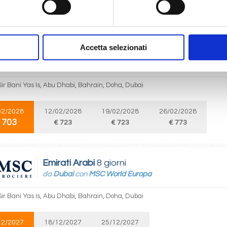
03/2027
13/03/2027
20/03/2027
27/03/2027
€ 673
 693
€ 733
€ 843
Accetta selezionati
Emirati Arabi
8 giorni
da
Dubai
con
MSC World Europa
Sir Bani Yas Is, Abu Dhabi, Bahrain, Doha, Dubai
02/2028
12/02/2028
19/02/2028
26/02/2028
 703
€ 723
€ 723
€ 773
Emirati Arabi
8 giorni
da
Dubai
con
MSC World Europa
Sir Bani Yas Is, Abu Dhabi, Bahrain, Doha, Dubai
12/2027
18/12/2027
25/12/2027