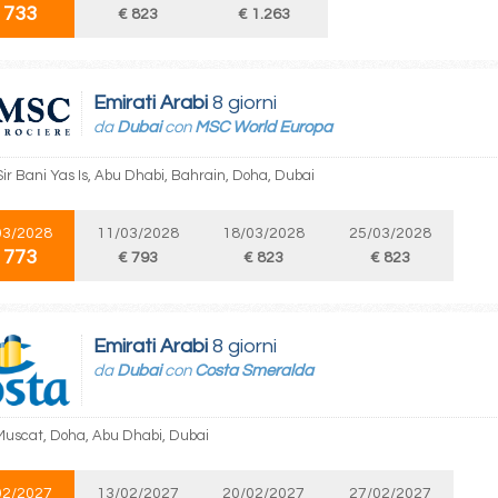
 733
€ 823
€ 1.263
Emirati Arabi
8 giorni
da
Dubai
con
MSC World Europa
Sir Bani Yas Is, Abu Dhabi, Bahrain, Doha, Dubai
03/2028
11/03/2028
18/03/2028
25/03/2028
 773
€ 793
€ 823
€ 823
Emirati Arabi
8 giorni
da
Dubai
con
Costa Smeralda
Muscat, Doha, Abu Dhabi, Dubai
02/2027
13/02/2027
20/02/2027
27/02/2027