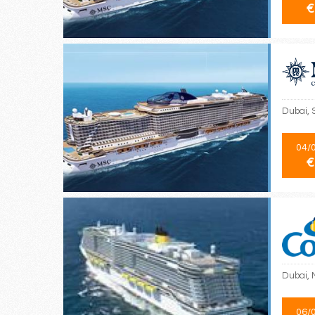
€
Dubai, 
04/
€
Dubai, 
06/