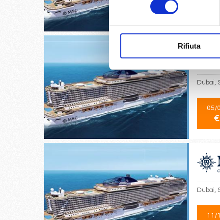
06/
€
Rifiuta
Dubai, 
05/
€
Dubai, 
11/