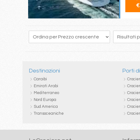
€
Destinazioni
Porti d
Caraibi
Crocie
Emirati Arabi
Crocie
Mediterraneo
Crocier
Nord Europa
Crocie
Sud America
Crocie
Transoceaniche
Crocie