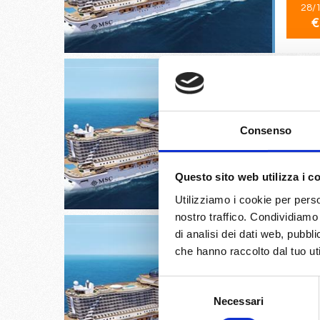
28/
€
Dubai, 
Consenso
01/
Questo sito web utilizza i c
€
Utilizziamo i cookie per perso
nostro traffico. Condividiamo 
di analisi dei dati web, pubbl
che hanno raccolto dal tuo uti
Selezione
Dubai, 
Necessari
del
consenso