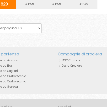
 829
€ 859
€ 859
€ 879
i partenza
Compagnie di crociera
re da Ancona
MSC Crociere
re da Bari
Costa Crociere
e da Cagliari
re da Civitavecchia
re da Civitavecchia
re da Genova