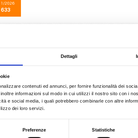
11/2026
 633
Emirati Arabi
8 giorni
da
Dubai
con
MSC World Europa
Sir Bani Yas Is, Abu Dhabi, Bahrain, Doha, Dubai
Dettagli
01/2028
08/01/2028
15/01/2028
22/01/2028
29
ookie
€ 673
 873
€ 673
€ 673
nalizzare contenuti ed annunci, per fornire funzionalità dei socia
inoltre informazioni sul modo in cui utilizzi il nostro sito con i n
icità e social media, i quali potrebbero combinarle con altre inform
No Area
8 giorni
lizzo dei loro servizi.
da
Dubai
con
MSC World Europa
Sir Bani Yas Is, Abu Dhabi, Bahrain, Doha, Dubai
Preferenze
Statistiche