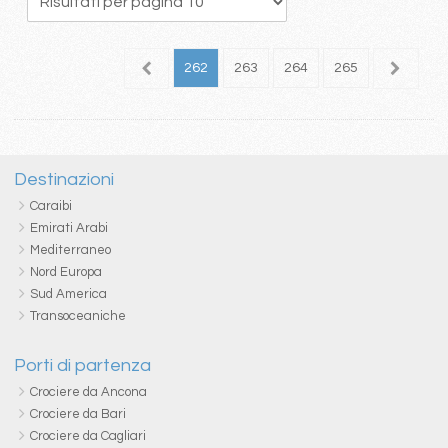
58
259
260
261
262
263
264
265
266
2
Destinazioni
Caraibi
Emirati Arabi
Mediterraneo
Nord Europa
Sud America
Transoceaniche
Porti di partenza
Crociere da Ancona
Crociere da Bari
Crociere da Cagliari