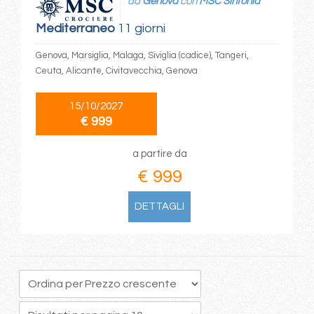
da
Genova
con
MSC Sinfonia
Mediterraneo
11 giorni
Genova, Marsiglia, Malaga, Siviglia (cadice), Tangeri,
Ceuta, Alicante, Civitavecchia, Genova
15/10/2027
€ 999
a partire da
€ 999
DETTAGLI