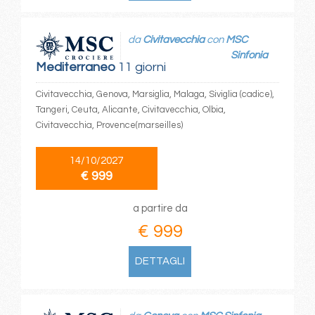
da
Civitavecchia
con
MSC
Sinfonia
Mediterraneo
11 giorni
Civitavecchia, Genova, Marsiglia, Malaga, Siviglia (cadice),
Tangeri, Ceuta, Alicante, Civitavecchia, Olbia,
Civitavecchia, Provence(marseilles)
14/10/2027
€ 999
a partire da
€ 999
DETTAGLI