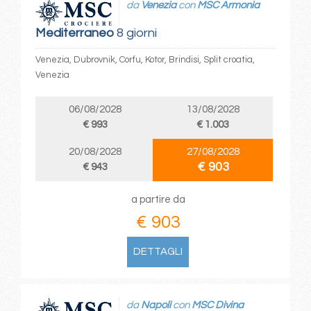
da
Venezia
con
MSC Armonia
Mediterraneo
8 giorni
Venezia, Dubrovnik, Corfu, Kotor, Brindisi, Split croatia,
Venezia
06/08/2028
13/08/2028
€ 993
€ 1.003
20/08/2028
27/08/2028
€ 903
€ 943
a partire da
€ 903
DETTAGLI
da
Napoli
con
MSC Divina