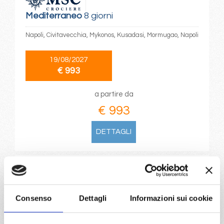
Mediterraneo
8 giorni
Napoli, Civitavecchia, Mykonos, Kusadasi, Mormugao, Napoli
19/08/2027
€ 993
a partire da
€ 993
DETTAGLI
da
Civitavecchia
con
MSC Divina
Mediterraneo
8 giorni
Consenso
Dettagli
Informazioni sui cookie
Civitavecchia, Mykonos, Kusadasi, Mormugao, Napoli,
Civitavecchia