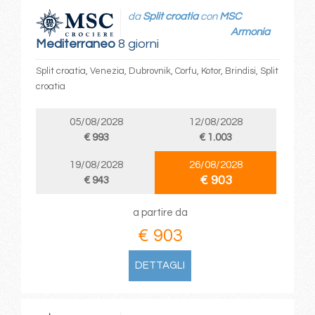
da
Split croatia
con
MSC
Armonia
Mediterraneo
8 giorni
Split croatia, Venezia, Dubrovnik, Corfu, Kotor, Brindisi, Split
croatia
05/08/2028
12/08/2028
€ 993
€ 1.003
19/08/2028
26/08/2028
€ 903
€ 943
a partire da
€ 903
DETTAGLI