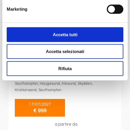
€ 997
Marketing
a partire da
€ 997
Accetta tutti
DETTAGLI
Accetta selezionati
da
Southampton
con
MSC
Meraviglia
Rifiuta
Nord Europa
8 giorni
Southampton, Haugesund, Alesund, Skjolden,
Kristiansand, Southampton
17/07/2027
€ 999
a partire da