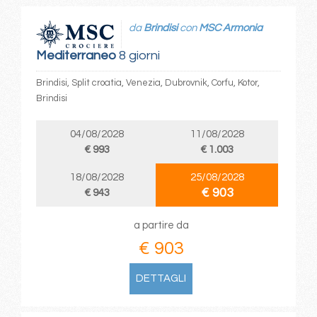
da
Brindisi
con
MSC Armonia
Mediterraneo
8 giorni
Brindisi, Split croatia, Venezia, Dubrovnik, Corfu, Kotor,
Brindisi
04/08/2028
11/08/2028
€ 993
€ 1.003
18/08/2028
25/08/2028
€ 903
€ 943
a partire da
€ 903
DETTAGLI