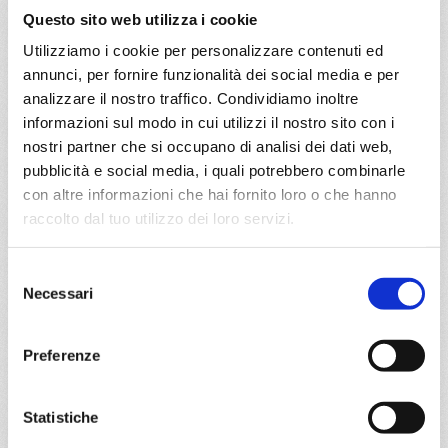
Questo sito web utilizza i cookie
20/08/2027
Utilizziamo i cookie per personalizzare contenuti ed
€ 993
annunci, per fornire funzionalità dei social media e per
analizzare il nostro traffico. Condividiamo inoltre
a partire da
informazioni sul modo in cui utilizzi il nostro sito con i
€ 993
nostri partner che si occupano di analisi dei dati web,
pubblicità e social media, i quali potrebbero combinarle
DETTAGLI
con altre informazioni che hai fornito loro o che hanno
raccolto dal tuo utilizzo dei loro servizi.
da
La Romana
con
MSC Opera
Selezione
Necessari
del
Caraibi
15 giorni
consenso
La Romana, Philipsburg, Fort De France, St. John S, La
Preferenze
Romana, Bridgetown, Fort De France, Pointe-à-pitre,
Road Town, La Romana
Statistiche
01/11/2027