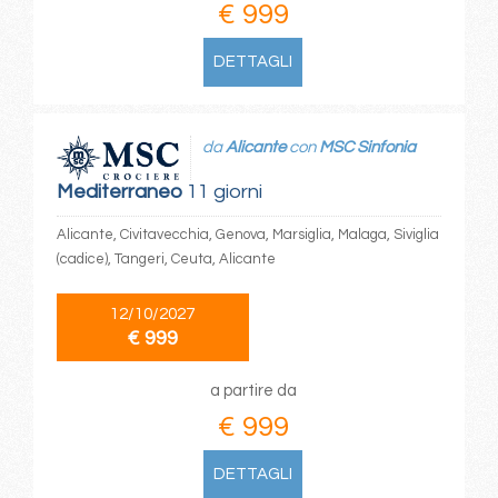
€ 999
DETTAGLI
da
Alicante
con
MSC Sinfonia
Mediterraneo
11 giorni
Alicante, Civitavecchia, Genova, Marsiglia, Malaga, Siviglia
(cadice), Tangeri, Ceuta, Alicante
12/10/2027
€ 999
a partire da
€ 999
DETTAGLI