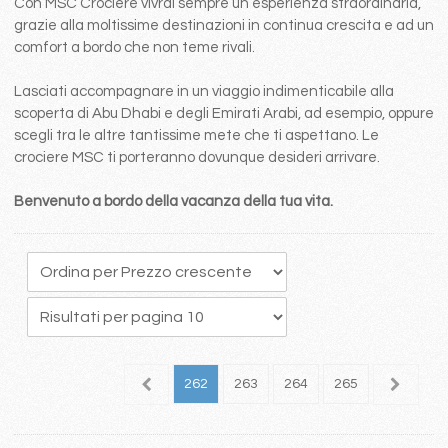
Con MSC Crociere vivrai sempre un esperienza straordinaria,
grazie alla moltissime destinazioni in continua crescita e ad un
comfort a bordo che non teme rivali.
Lasciati accompagnare in un viaggio indimenticabile alla
scoperta di Abu Dhabi e degli Emirati Arabi, ad esempio, oppure
scegli tra le altre tantissime mete che ti aspettano. Le
crociere MSC ti porteranno dovunque desideri arrivare.
Benvenuto a bordo della vacanza della tua vita.
58
259
260
261
262
263
264
265
266
2