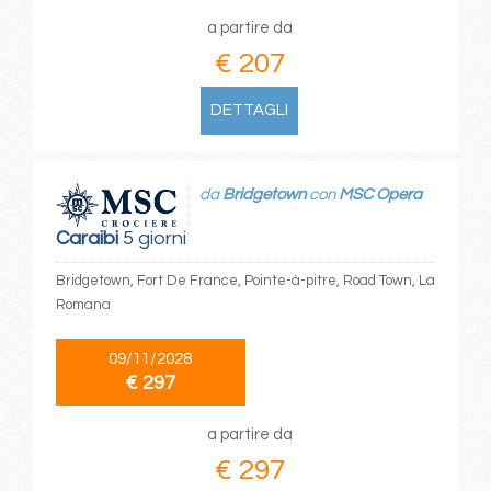
a partire da
€ 207
DETTAGLI
da
Bridgetown
con
MSC Opera
Caraibi
5 giorni
Bridgetown, Fort De France, Pointe-à-pitre, Road Town, La
Romana
09/11/2028
€ 297
a partire da
€ 297