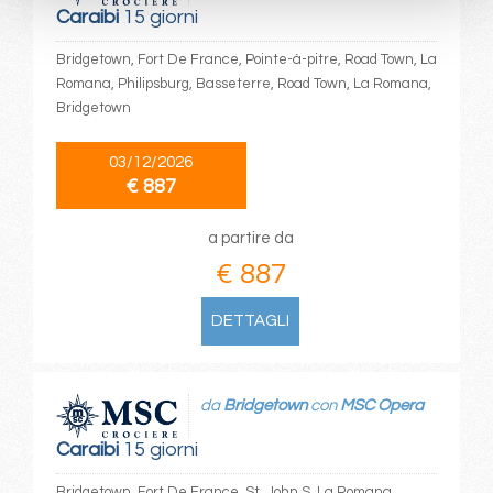
Caraibi
15 giorni
Bridgetown, Fort De France, Pointe-à-pitre, Road Town, La
Romana, Philipsburg, Basseterre, Road Town, La Romana,
Bridgetown
03/12/2026
€ 887
a partire da
€ 887
DETTAGLI
da
Bridgetown
con
MSC Opera
Caraibi
15 giorni
Bridgetown, Fort De France, St. John S, La Romana,