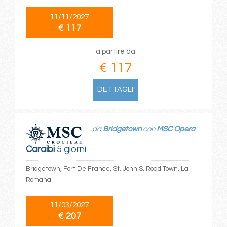
11/11/2027
€ 117
a partire da
€ 117
DETTAGLI
da
Bridgetown
con
MSC Opera
Caraibi
5 giorni
Bridgetown, Fort De France, St. John S, Road Town, La
Romana
11/03/2027
€ 207