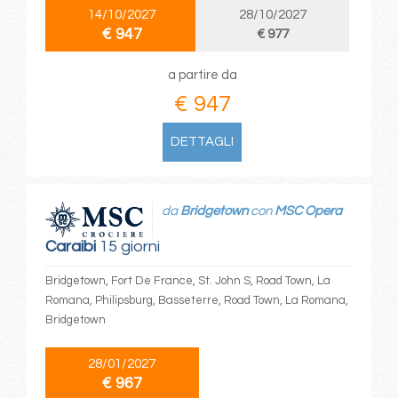
14/10/2027
28/10/2027
€ 947
€ 977
a partire da
€ 947
DETTAGLI
da
Bridgetown
con
MSC Opera
Caraibi
15 giorni
Bridgetown, Fort De France, St. John S, Road Town, La
Romana, Philipsburg, Basseterre, Road Town, La Romana,
Bridgetown
28/01/2027
€ 967