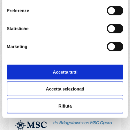
consenso
da
Bridgetown
con
MSC Opera
Preferenze
Caraibi
15 giorni
Statistiche
Bridgetown, Fort De France, Pointe-à-pitre, Road Town, La
Romana, Philipsburg, Fort De France, St. John S, La
Romana, Bridgetown
Marketing
14/09/2028
28/09/2028
€ 857
€ 877
Accetta tutti
a partire da
€ 857
Accetta selezionati
DETTAGLI
Rifiuta
da
Bridgetown
con
MSC Opera