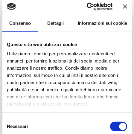
da
Bridgetown
con
MSC Opera
Caraibi
15 giorni
Consenso
Dettagli
Informazioni sui cookie
Bridgetown, Fort De France, Pointe-à-pitre, Road Town, La
Romana, Philipsburg, Fort De France, St. John S, La
Questo sito web utilizza i cookie
Romana, Bridgetown
Utilizziamo i cookie per personalizzare contenuti ed
02/09/2027
16/09/2027
annunci, per fornire funzionalità dei social media e per
€ 817
€ 887
analizzare il nostro traffico. Condividiamo inoltre
informazioni sul modo in cui utilizzi il nostro sito con i
30/09/2027
nostri partner che si occupano di analisi dei dati web,
€ 817
pubblicità e social media, i quali potrebbero combinarle
con altre informazioni che hai fornito loro o che hanno
a partire da
raccolto dal tuo utilizzo dei loro servizi.
€ 817
Selezione
DETTAGLI
Necessari
del