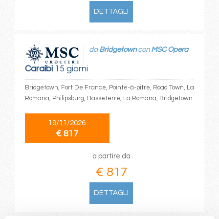
DETTAGLI
da
Bridgetown
con
MSC Opera
Caraibi
15 giorni
Bridgetown, Fort De France, Pointe-à-pitre, Road Town, La
Romana, Philipsburg, Basseterre, La Romana, Bridgetown
19/11/2026
€ 817
a partire da
€ 817
DETTAGLI