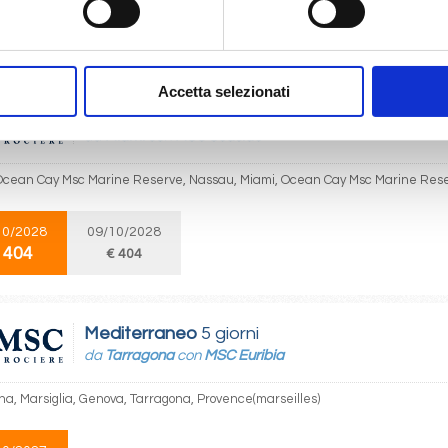
02/2027
 404
Accetta selezionati
Caraibi
8 giorni
da
Miami
con
MSC Seaside
Ocean Cay Msc Marine Reserve, Nassau, Miami, Ocean Cay Msc Marine Rese
10/2028
09/10/2028
 404
€ 404
Mediterraneo
5 giorni
da
Tarragona
con
MSC Euribia
na, Marsiglia, Genova, Tarragona, Provence(marseilles)