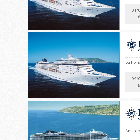
01/
€
La Roma
04/
€
Amsterd