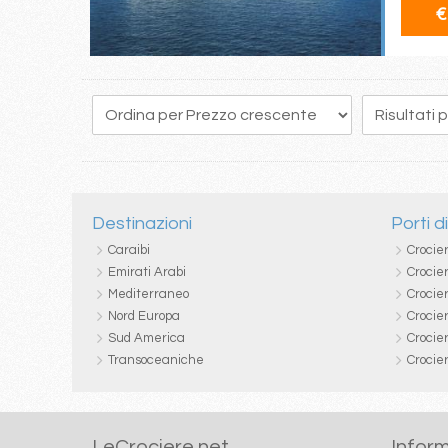
€
32
33
34
35
36
37
38
39
40
Destinazioni
Porti d
Caraibi
Crocie
Emirati Arabi
Crocie
Mediterraneo
Crocier
Nord Europa
Crocie
Sud America
Crocie
Transoceaniche
Crocie
LeCrociere.net
Inform