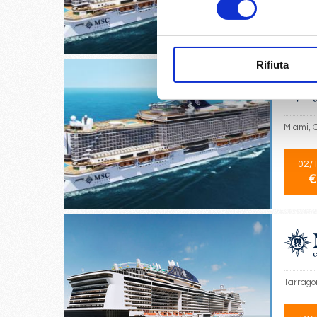
08/
€
Rifiuta
Miami, 
02/
€
Tarrago