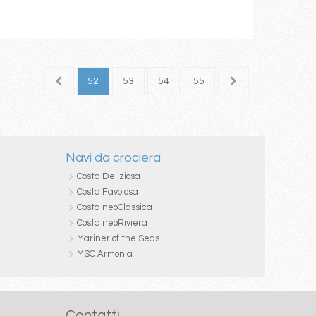
50
51
52
53
54
55
56
57
58
Navi da crociera
Costa Deliziosa
Costa Favolosa
Costa neoClassica
Costa neoRiviera
Mariner of the Seas
MSC Armonia
Contatti