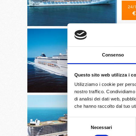
24/
€
Consenso
La Roma
10/
Questo sito web utilizza i c
€
Utilizziamo i cookie per perso
nostro traffico. Condividiamo 
di analisi dei dati web, pubbl
che hanno raccolto dal tuo uti
Selezione
Miami, 
Necessari
del
consenso