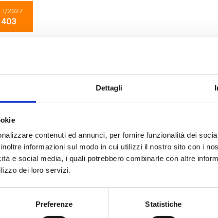
11/2027
 403
Caraibi
8 giorni
da
La Romana
con
MSC Opera
Dettagli
na, Philipsburg, Basseterre, St. John S, La Romana
01/2028
24/01/2028
ookie
 403
€ 453
nalizzare contenuti ed annunci, per fornire funzionalità dei socia
inoltre informazioni sul modo in cui utilizzi il nostro sito con i n
icità e social media, i quali potrebbero combinarle con altre inform
Caraibi
8 giorni
lizzo dei loro servizi.
da
Miami
con
MSC Seaside
Nassau, Ocean Cay Msc Marine Reserve, Miami, Nassau, Ocean Cay Msc Mar
Preferenze
Statistiche