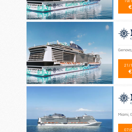
19/
€
Genova,
21/
€
Miami, 
07/