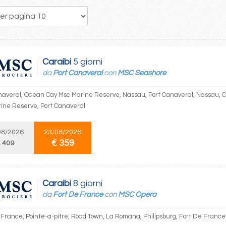
41
42
43
44
45
46
47
48
49
Caraibi
5 giorni
da
Port Canaveral
con
MSC Seashore
naveral, Ocean Cay Msc Marine Reserve, Nassau, Port Canaveral, Nassau,
ine Reserve, Port Canaveral
08/2026
23/08/2026
€ 359
 409
Caraibi
8 giorni
da
Fort De France
con
MSC Opera
 France, Pointe-à-pitre, Road Town, La Romana, Philipsburg, Fort De France