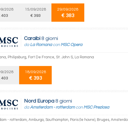
09/2028
15/09/2028
29/09/2028
€ 383
 403
€ 393
Caraibi
8 giorni
da
La Romana
con
MSC Opera
na, Philipsburg, Fort De France, St. John S, La Romana
09/2028
18/09/2028
€ 393
 403
Nord Europa
8 giorni
da
Amsterdam - rotterdam
con
MSC Preziosa
am - rotterdam, Amburgo, Southampton, Paris (le havre), Bruges, Amsterd