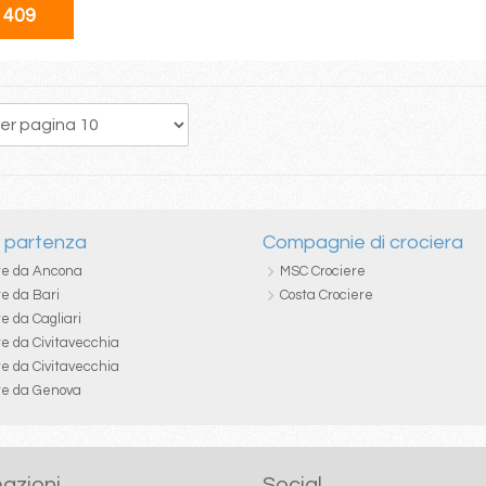
 409
41
42
43
44
45
46
47
48
49
i partenza
Compagnie di crociera
re da Ancona
MSC Crociere
re da Bari
Costa Crociere
e da Cagliari
re da Civitavecchia
re da Civitavecchia
re da Genova
azioni
Social