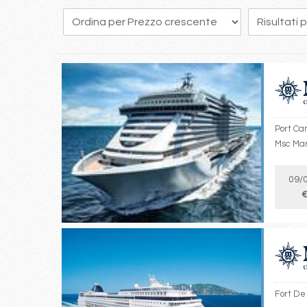
32
33
34
35
36
37
38
39
40
Port Ca
Msc Mar
09/
€
Fort De