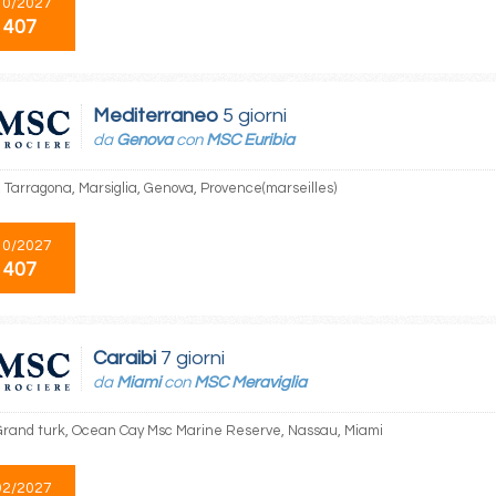
10/2027
 407
Mediterraneo
5 giorni
da
Genova
con
MSC Euribia
 Tarragona, Marsiglia, Genova, Provence(marseilles)
10/2027
 407
Caraibi
7 giorni
da
Miami
con
MSC Meraviglia
Grand turk, Ocean Cay Msc Marine Reserve, Nassau, Miami
02/2027