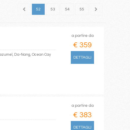
50
51
52
53
54
55
56
57
58
a partire da
€ 359
 Cozumel, Da-Nang, Ocean Cay
DETTAGLI
a partire da
€ 383
DETTAGLI