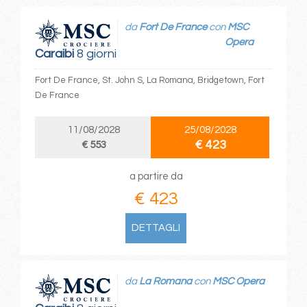
da
Fort De France
con
MSC
Opera
Caraibi
8 giorni
Fort De France, St. John S, La Romana, Bridgetown, Fort
De France
11/08/2028
25/08/2028
€ 423
€ 553
a partire da
€ 423
DETTAGLI
da
La Romana
con
MSC Opera