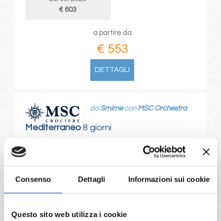
€ 603
a partire da
€ 553
DETTAGLI
da
Smirne
con
MSC Orchestra
Mediterraneo
8 giorni
Smirne, Istanbul, Corfu, Bari, Pireo, Smirne
07/03/2028
14/03/2028
Consenso
Dettagli
Informazioni sui cookie
€ 553
€ 553
21/03/2028
28/03/2028
€ 603
€ 603
Questo sito web utilizza i cookie