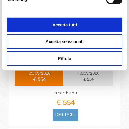
DETTAGLI
Accetta tutti
da
Port Canaveral
con
MSC
Grandiosa
Caraibi
8 giorni
Accetta selezionati
Port Canaveral, Nassau, Ocean Cay Msc Marine Reserve,
Rifiuta
Cozumel, Da-Nang, Port Canaveral
05/09/2026
19/09/2026
€ 554
€ 554
a partire da
€ 554
DETTAGLI