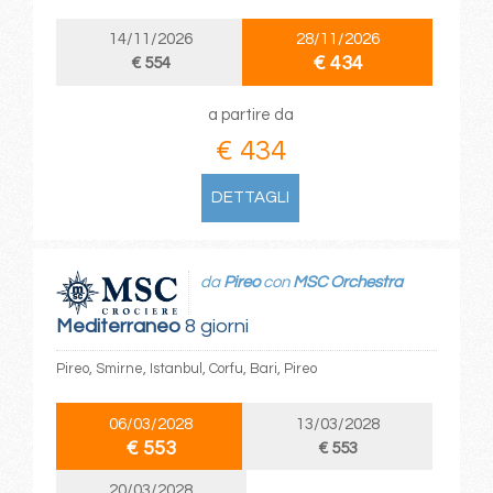
14/11/2026
28/11/2026
€ 434
€ 554
a partire da
€ 434
DETTAGLI
da
Pireo
con
MSC Orchestra
Mediterraneo
8 giorni
Pireo, Smirne, Istanbul, Corfu, Bari, Pireo
06/03/2028
13/03/2028
€ 553
€ 553
20/03/2028