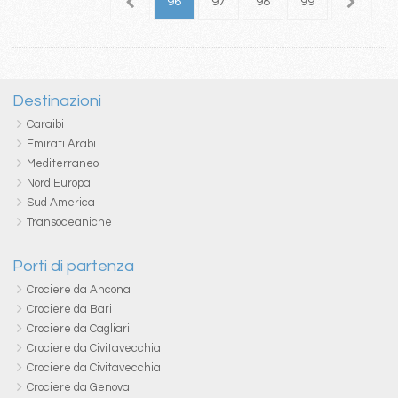
2
93
94
95
96
97
98
99
100
1
Destinazioni
Caraibi
Emirati Arabi
Mediterraneo
Nord Europa
Sud America
Transoceaniche
Porti di partenza
Crociere da Ancona
Crociere da Bari
Crociere da Cagliari
Crociere da Civitavecchia
Crociere da Civitavecchia
Crociere da Genova