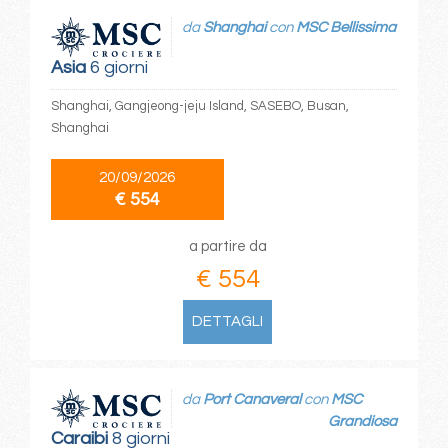
da
Shanghai
con
MSC Bellissima
Asia
6 giorni
Shanghai, Gangjeong-jeju Island, SASEBO, Busan,
Shanghai
20/09/2026
€ 554
a partire da
€ 554
DETTAGLI
da
Port Canaveral
con
MSC
Grandiosa
Caraibi
8 giorni