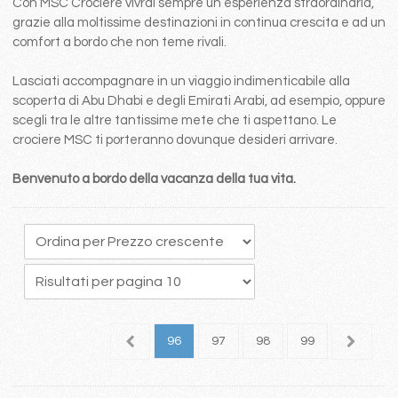
Con MSC Crociere vivrai sempre un esperienza straordinaria,
grazie alla moltissime destinazioni in continua crescita e ad un
comfort a bordo che non teme rivali.
Lasciati accompagnare in un viaggio indimenticabile alla
scoperta di Abu Dhabi e degli Emirati Arabi, ad esempio, oppure
scegli tra le altre tantissime mete che ti aspettano. Le
crociere MSC ti porteranno dovunque desideri arrivare.
Benvenuto a bordo della vacanza della tua vita.
2
93
94
95
96
97
98
99
100
1