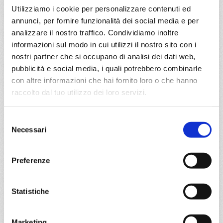
Utilizziamo i cookie per personalizzare contenuti ed
a partire da
annunci, per fornire funzionalità dei social media e per
€ 553
analizzare il nostro traffico. Condividiamo inoltre
informazioni sul modo in cui utilizzi il nostro sito con i
DETTAGLI
nostri partner che si occupano di analisi dei dati web,
pubblicità e social media, i quali potrebbero combinarle
con altre informazioni che hai fornito loro o che hanno
da
La Romana
con
MSC Opera
raccolto dal tuo utilizzo dei loro servizi.
Caraibi
8 giorni
Selezione
Necessari
La Romana, Oranjestad, Willis island, Kralendijk, Svartisen
del
glacier, La Romana
consenso
Preferenze
13/03/2028
27/03/2028
€ 553
€ 653
Statistiche
a partire da
€ 553
Marketing