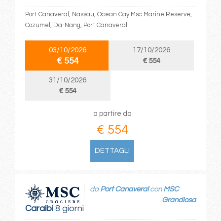
Port Canaveral, Nassau, Ocean Cay Msc Marine Reserve,
Cozumel, Da-Nang, Port Canaveral
03/10/2026
17/10/2026
€ 554
€ 554
31/10/2026
€ 554
a partire da
€ 554
DETTAGLI
da
Port Canaveral
con
MSC
Grandiosa
Caraibi
8 giorni