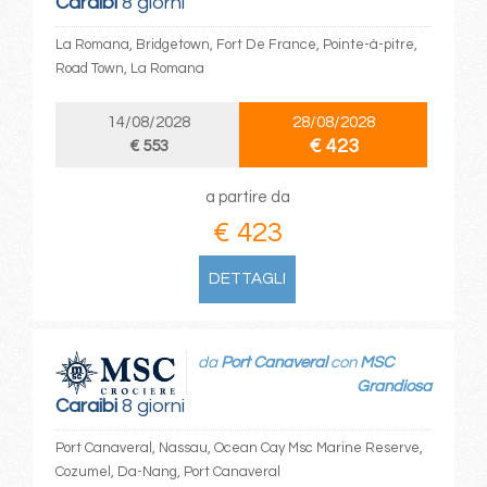
Caraibi
8 giorni
La Romana, Bridgetown, Fort De France, Pointe-à-pitre,
Road Town, La Romana
14/08/2028
28/08/2028
€ 423
€ 553
a partire da
€ 423
DETTAGLI
da
Port Canaveral
con
MSC
Grandiosa
Caraibi
8 giorni
Port Canaveral, Nassau, Ocean Cay Msc Marine Reserve,
Cozumel, Da-Nang, Port Canaveral