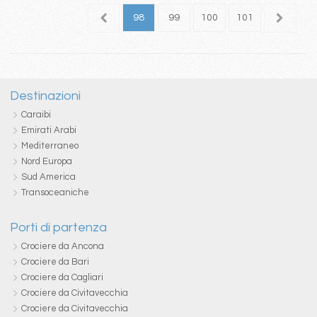
4
95
96
97
98
99
100
101
102
1
Destinazioni
Caraibi
Emirati Arabi
Mediterraneo
Nord Europa
Sud America
Transoceaniche
Porti di partenza
Crociere da Ancona
Crociere da Bari
Crociere da Cagliari
Crociere da Civitavecchia
Crociere da Civitavecchia