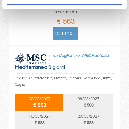
a partire da
€ 563
DETTAGLI
da
Cagliari
con
MSC Fantasia
Mediterraneo
8 giorni
Cagliari, Civitavecchia, Livorno, Cannes, Barcellona, Ibiza,
Cagliari
02/05/2027
09/05/2027
€ 563
€ 583
16/05/2027
23/05/2027
€ 583
€ 583