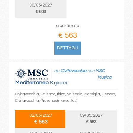
30/05/2027
€ 603
a partire da
€ 563
DETTAGLI
da
Civitavecchia
con
MSC
Musica
Mediterraneo
8 giorni
Civitavecchia, Palermo, Ibiza, Valencia, Marsiglia, Genova,
Civitavecchia, Provence(marseilles)
02/05/2027
09/05/2027
€ 563
€ 583