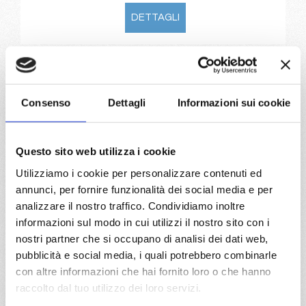
DETTAGLI
da
Genova
con
MSC Musica
Mediterraneo
8 giorni
Consenso
Dettagli
Informazioni sui cookie
Genova, Civitavecchia, Palermo, Ibiza, Valencia, Marsiglia,
Genova, Provence(marseilles)
Questo sito web utilizza i cookie
Utilizziamo i cookie per personalizzare contenuti ed
01/05/2027
08/05/2027
€ 563
€ 583
annunci, per fornire funzionalità dei social media e per
analizzare il nostro traffico. Condividiamo inoltre
15/05/2027
22/05/2027
informazioni sul modo in cui utilizzi il nostro sito con i
€ 583
€ 583
nostri partner che si occupano di analisi dei dati web,
pubblicità e social media, i quali potrebbero combinarle
29/05/2027
con altre informazioni che hai fornito loro o che hanno
€ 603
raccolto dal tuo utilizzo dei loro servizi.
a partire da