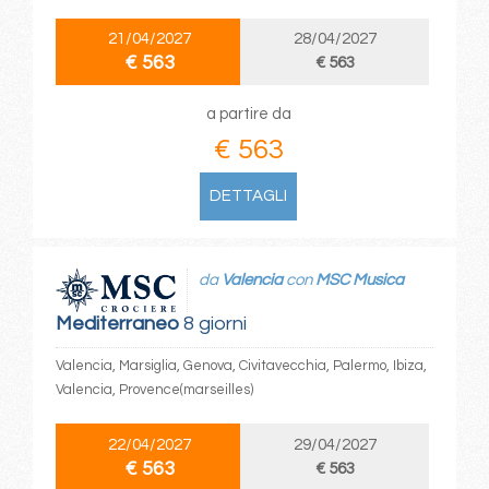
21/04/2027
28/04/2027
€ 563
€ 563
a partire da
€ 563
DETTAGLI
da
Valencia
con
MSC Musica
Mediterraneo
8 giorni
Valencia, Marsiglia, Genova, Civitavecchia, Palermo, Ibiza,
Valencia, Provence(marseilles)
22/04/2027
29/04/2027
€ 563
€ 563