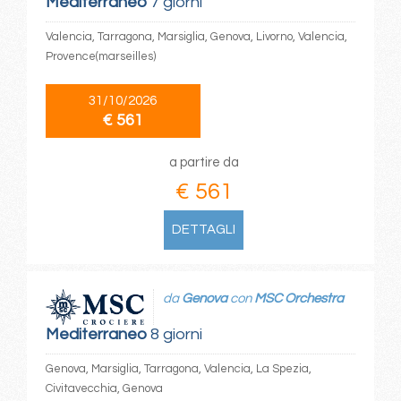
Mediterraneo
7 giorni
Valencia, Tarragona, Marsiglia, Genova, Livorno, Valencia,
Provence(marseilles)
31/10/2026
€ 561
a partire da
€ 561
DETTAGLI
da
Genova
con
MSC Orchestra
Mediterraneo
8 giorni
Genova, Marsiglia, Tarragona, Valencia, La Spezia,
Civitavecchia, Genova