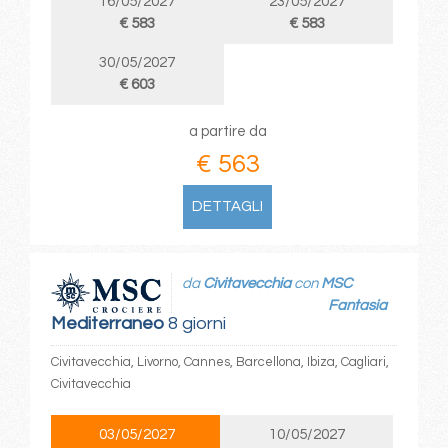
16/05/2027
23/05/2027
€ 583
€ 583
30/05/2027
€ 603
a partire da
€ 563
DETTAGLI
da
Civitavecchia
con
MSC
Fantasia
Mediterraneo
8 giorni
Civitavecchia, Livorno, Cannes, Barcellona, Ibiza, Cagliari,
Civitavecchia
03/05/2027
10/05/2027