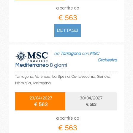
a partire da
€ 563
DETTAGLI
da
Tarragona
con
MSC
Orchestra
Mediterraneo
8 giorni
Tarragona, Valencia, La Spezia, Civitavecchia, Genova,
Marsiglia, Tarragona
23/04/2027
30/04/2027
€ 563
€ 563
a partire da
€ 563