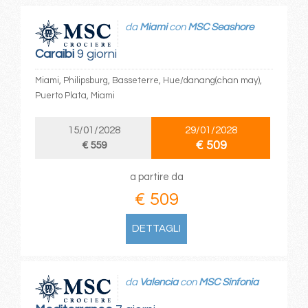
da
Miami
con
MSC Seashore
Caraibi
9 giorni
Miami, Philipsburg, Basseterre, Hue/danang(chan may),
Puerto Plata, Miami
15/01/2028
29/01/2028
€ 509
€ 559
a partire da
€ 509
DETTAGLI
da
Valencia
con
MSC Sinfonia