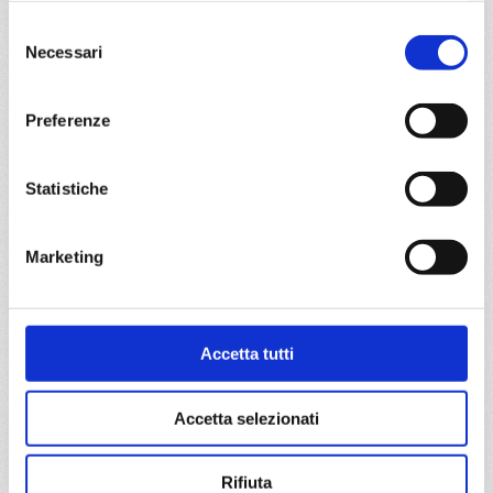
€ 563
Selezione
Necessari
del
DETTAGLI
consenso
Preferenze
da
Valencia
con
MSC Orchestra
Statistiche
Mediterraneo
8 giorni
Valencia, La Spezia, Civitavecchia, Genova, Marsiglia,
Marketing
Tarragona, Valencia
01/05/2027
08/05/2027
€ 563
Accetta tutti
€ 583
15/05/2027
22/05/2027
Accetta selezionati
€ 583
€ 583
29/05/2027
Rifiuta
€ 603