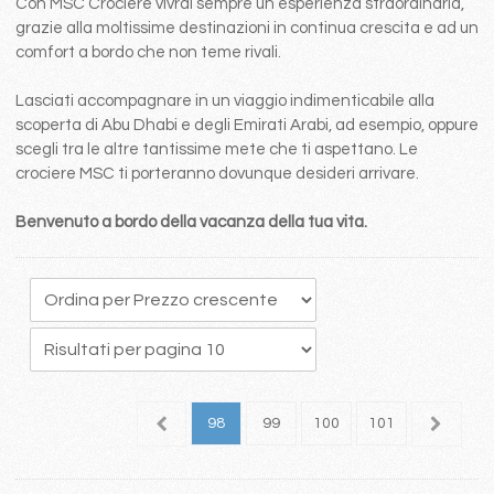
Con MSC Crociere vivrai sempre un esperienza straordinaria,
grazie alla moltissime destinazioni in continua crescita e ad un
comfort a bordo che non teme rivali.
Lasciati accompagnare in un viaggio indimenticabile alla
scoperta di Abu Dhabi e degli Emirati Arabi, ad esempio, oppure
scegli tra le altre tantissime mete che ti aspettano. Le
crociere MSC ti porteranno dovunque desideri arrivare.
Benvenuto a bordo della vacanza della tua vita.
4
95
96
97
98
99
100
101
102
1