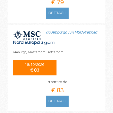
€ 79
DETTAGLI
da
Amburgo
con
MSC Preziosa
Nord Europa
3 giorni
Amburgo, Amsterdam - rotterdam
18/10/2026
€ 83
a partire da
€ 83
DETTAGLI