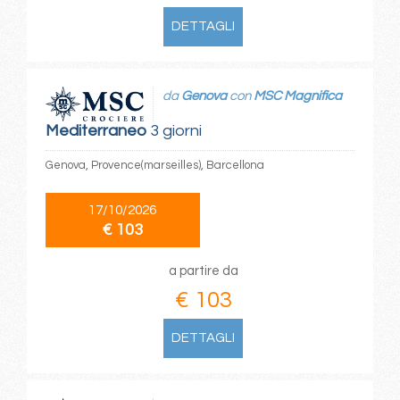
DETTAGLI
da
Genova
con
MSC Magnifica
Mediterraneo
3 giorni
Genova, Provence(marseilles), Barcellona
17/10/2026
€ 103
a partire da
€ 103
DETTAGLI