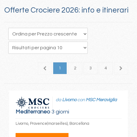
Offerte Crociere 2026: info e itinerari
1
2
3
4
5
da
Livorno
con
MSC Meraviglia
Mediterraneo
3 giorni
Livorno, Provence(marseilles), Barcellona