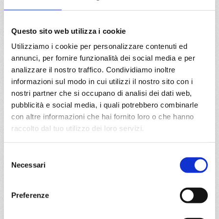
Barcellona, Civitavecchia, Savona
Questo sito web utilizza i cookie
24/11/2026
Utilizziamo i cookie per personalizzare contenuti ed
€ 95
annunci, per fornire funzionalità dei social media e per
analizzare il nostro traffico. Condividiamo inoltre
a partire da
informazioni sul modo in cui utilizzi il nostro sito con i
€ 95
nostri partner che si occupano di analisi dei dati web,
pubblicità e social media, i quali potrebbero combinarle
DETTAGLI
con altre informazioni che hai fornito loro o che hanno
raccolto dal tuo utilizzo dei loro servizi.
da
Brindisi
con
MSC Armonia
Selezione
Necessari
del
Mediterraneo
3 giorni
consenso
Brindisi, Split croatia, Venezia
Preferenze
30/10/2026