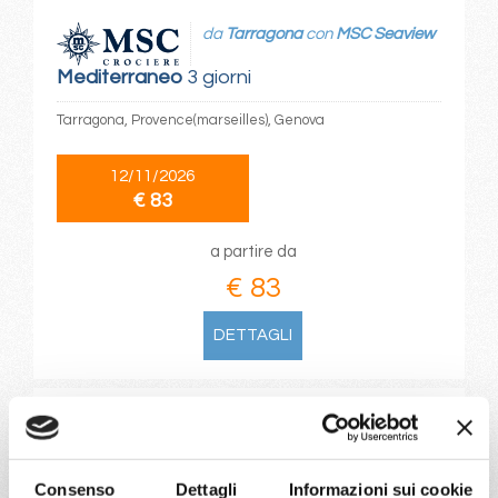
da
Tarragona
con
MSC Seaview
Mediterraneo
3 giorni
Tarragona, Provence(marseilles), Genova
12/11/2026
€ 83
a partire da
€ 83
DETTAGLI
da
Barcellona
con
Costa
Pacifica
Consenso
Dettagli
Informazioni sui cookie
Mediterraneo
4 giorni