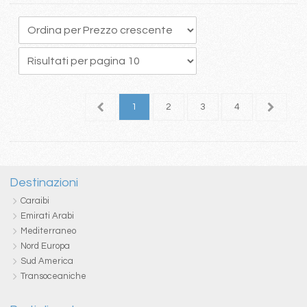
1
2
3
4
5
Destinazioni
Caraibi
Emirati Arabi
Mediterraneo
Nord Europa
Sud America
Transoceaniche