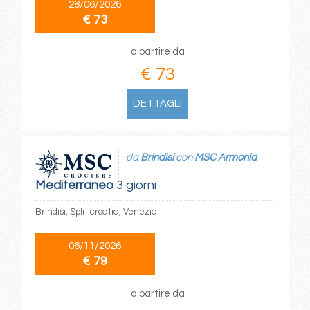
28/06/2026
€ 73
a partire da
€ 73
DETTAGLI
da
Brindisi
con
MSC Armonia
Mediterraneo
3 giorni
Brindisi, Split croatia, Venezia
06/11/2026
€ 79
a partire da