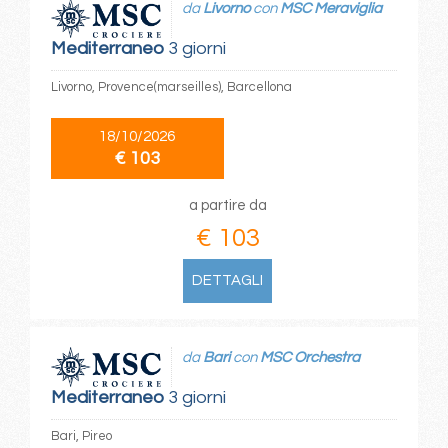
da
Livorno
con
MSC Meraviglia
Mediterraneo
3 giorni
Livorno, Provence(marseilles), Barcellona
18/10/2026
€ 103
a partire da
€ 103
DETTAGLI
da
Bari
con
MSC Orchestra
Mediterraneo
3 giorni
Bari, Pireo