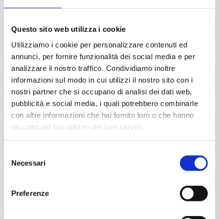
€ 773
a partire da
Questo sito web utilizza i cookie
€ 639
Utilizziamo i cookie per personalizzare contenuti ed
annunci, per fornire funzionalità dei social media e per
DETTAGLI
analizzare il nostro traffico. Condividiamo inoltre
informazioni sul modo in cui utilizzi il nostro sito con i
nostri partner che si occupano di analisi dei dati web,
da
Palma de mallorca
con
MSC
pubblicità e social media, i quali potrebbero combinarle
World
con altre informazioni che hai fornito loro o che hanno
Mediterraneo
8 giorni
Europa
raccolto dal tuo utilizzo dei loro servizi.
Palma de mallorca, Barcellona, Marsiglia, Genova, La
Spezia, Civitavecchia, Palma de mallorca,
Selezione
Necessari
Provence(marseilles)
del
consenso
07/05/2027
14/05/2027
Preferenze
€ 704
€ 704
21/05/2027
28/05/2027