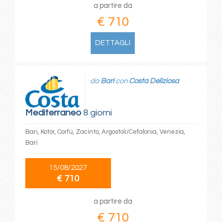
a partire da
€ 710
DETTAGLI
da
Bari
con
Costa Deliziosa
Mediterraneo
8 giorni
Bari, Kotor, Corfù, Zacinto, Argostoli/Cefalonia, Venezia,
Bari
15/08/2027
€ 710
a partire da
€ 710