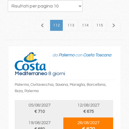
08
109
110
111
112
113
114
115
116
1
da
Palermo
con
Costa Toscana
Mediterraneo
8 giorni
Palermo, Civitavecchia, Savona, Marsiglia, Barcellona,
Ibiza, Palermo
05/08/2027
12/08/2027
€ 710
€ 675
19/08/2027
26/08/2027