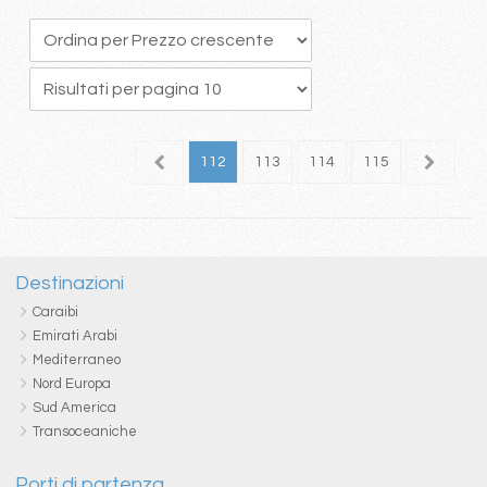
08
109
110
111
112
113
114
115
116
1
Destinazioni
Caraibi
Emirati Arabi
Mediterraneo
Nord Europa
Sud America
Transoceaniche
Porti di partenza