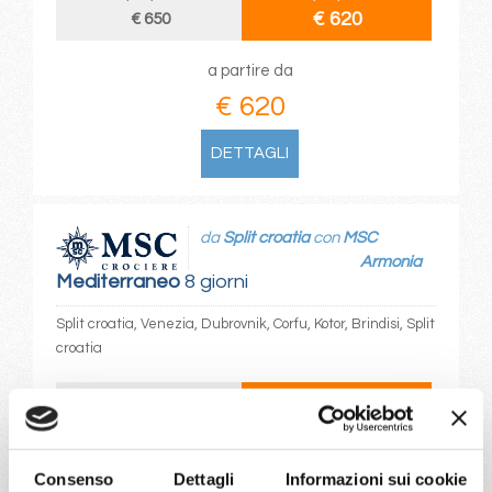
€ 620
€ 650
a partire da
€ 620
DETTAGLI
da
Split croatia
con
MSC
Armonia
Mediterraneo
8 giorni
Split croatia, Venezia, Dubrovnik, Corfu, Kotor, Brindisi, Split
croatia
05/06/2027
12/06/2027
€ 639
€ 713
26/06/2027
Consenso
Dettagli
Informazioni sui cookie