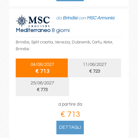
da
Brindisi
con
MSC Armonia
Mediterraneo
8 giorni
Brindisi, Split croatia, Venezia, Dubrovnik, Corfu, Kotor,
Brindisi
04/06/2027
11/06/2027
€ 713
€ 723
25/06/2027
€ 773
a partire da
€ 713
DETTAGLI