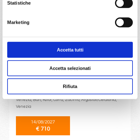
Statistiche
€ 704
€ 714
a partire da
Marketing
€ 704
DETTAGLI
Accetta tutti
da
Marghera
con
Costa
Accetta selezionati
Deliziosa
Rifiuta
Mediterraneo
8 giorni
Venezia, Bari, Kotor, Corfù, Zacinto, Argostoli/Cefalonia,
Venezia
14/08/2027
€ 710