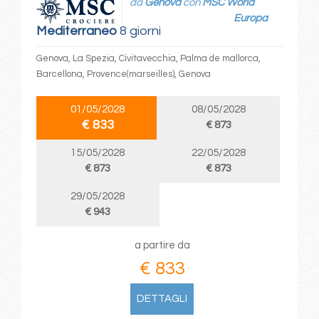
da
Genova
con
MSC World
Europa
Mediterraneo
8 giorni
Genova, La Spezia, Civitavecchia, Palma de mallorca,
Barcellona, Provence(marseilles), Genova
01/05/2028
08/05/2028
€ 833
€ 873
15/05/2028
22/05/2028
€ 873
€ 873
29/05/2028
€ 943
a partire da
€ 833
DETTAGLI