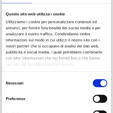
18/10/2027
€ 833
Questo sito web utilizza i cookie
Utilizziamo i cookie per personalizzare contenuti ed
a partire da
annunci, per fornire funzionalità dei social media e per
€ 833
analizzare il nostro traffico. Condividiamo inoltre
informazioni sul modo in cui utilizzi il nostro sito con i
DETTAGLI
nostri partner che si occupano di analisi dei dati web,
pubblicità e social media, i quali potrebbero combinarle
con altre informazioni che hai fornito loro o che hanno
da
Civitavecchia
con
MSC World
raccolto dal tuo utilizzo dei loro servizi.
Europa
Mediterraneo
8 giorni
Selezione
Necessari
Civitavecchia, Palma de mallorca, Barcellona, Marsiglia,
del
Genova, La Spezia, Civitavecchia, Provence(marseilles)
consenso
Preferenze
06/10/2027
13/10/2027
€ 833
€ 833