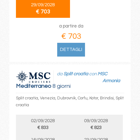
29/09/2028
€ 703
a partire da
€ 703
DETTAGLI
da
Split croatia
con
MSC
Armonia
Mediterraneo
8 giorni
Split croatia, Venezia, Dubrovnik, Corfu, Kotor, Brindisi, Split
croatia
02/09/2028
09/09/2028
€ 833
€ 823
16/09/2028
23/09/2028