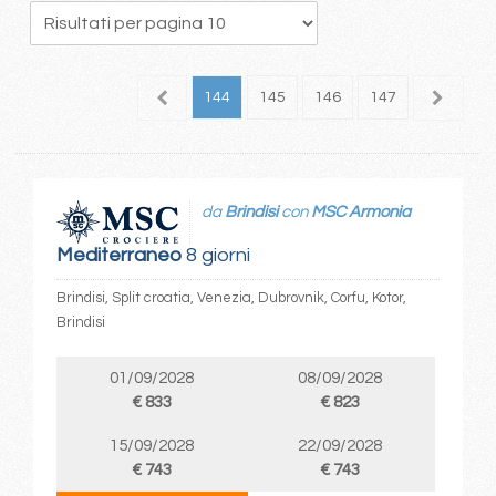
40
141
142
143
144
145
146
147
148
1
da
Brindisi
con
MSC Armonia
Mediterraneo
8 giorni
Brindisi, Split croatia, Venezia, Dubrovnik, Corfu, Kotor,
Brindisi
01/09/2028
08/09/2028
€ 833
€ 823
15/09/2028
22/09/2028
€ 743
€ 743