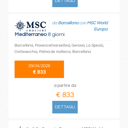
DETTAGLI
da
Barcellona
con
MSC World
Europa
Mediterraneo
8 giorni
Barcellona, Provence(marseilles), Genova, La Spezia,
Civitavecchia, Palma de mallorca, Barcellona
29/04/2028
€ 833
a partire da
€ 833
DETTAGLI