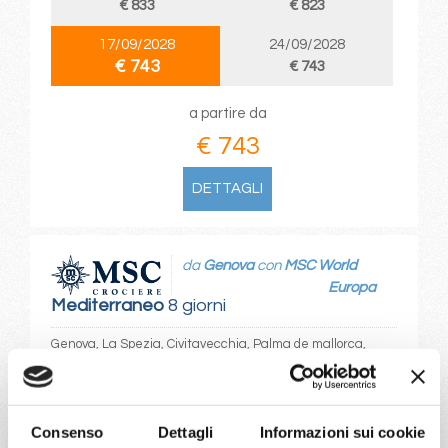
€ 833
€ 823
17/09/2028
24/09/2028
€ 743
€ 743
a partire da
€ 743
DETTAGLI
da
Genova
con
MSC World
Europa
Mediterraneo
8 giorni
Genova, La Spezia, Civitavecchia, Palma de mallorca,
Barcellona, Marsiglia, Genova, Provence(marseilles)
04/10/2027
11/10/2027
Consenso
Dettagli
Informazioni sui cookie
€ 833
€ 833