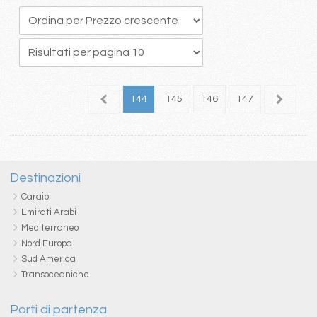
40
141
142
143
144
145
146
147
148
1
Destinazioni
Caraibi
Emirati Arabi
Mediterraneo
Nord Europa
Sud America
Transoceaniche
Porti di partenza