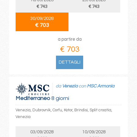
€ 743
€ 743
30/09/2028
€ 703
a partire da
€ 703
DETTAGLI
da
Venezia
con
MSC Armonia
Mediterraneo
8 giorni
Venezia, Dubrovnik, Corfu, Kotor, Brindisi, Split croatia,
Venezia
03/09/2028
10/09/2028