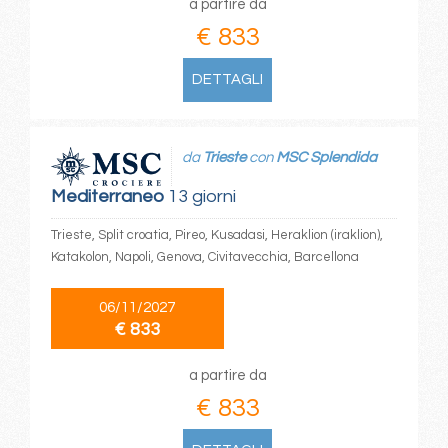
a partire da
€ 833
DETTAGLI
da
Trieste
con
MSC Splendida
Mediterraneo
13 giorni
Trieste, Split croatia, Pireo, Kusadasi, Heraklion (iraklion),
Katakolon, Napoli, Genova, Civitavecchia, Barcellona
06/11/2027
€ 833
a partire da
€ 833