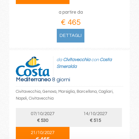
a partire da
€ 465
DETTAGLI
da
Civitavecchia
con
Costa
Smeralda
Mediterraneo
8 giorni
Civitavecchia, Genova, Marsiglia, Barcellona, Cagliari,
Napoli, Civitavecchia
07/10/2027
14/10/2027
€ 530
€ 515
21/10/2027