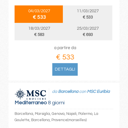
04/03/2027
11/03/2027
€ 533
€ 533
18/03/2027
25/03/2027
€ 583
€ 693
a partire da
€ 533
DETTAGLI
da
Barcellona
con
MSC Euribia
Mediterraneo
8 giorni
Barcellona, Marsiglia, Genova, Napoli, Palermo, La
Goulette, Barcellona, Provence(marseilles)