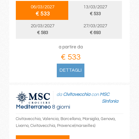
06/03/2027
13/03/2027
€ 533
€ 533
20/03/2027
27/03/2027
€ 583
€ 693
a partire da
€ 533
DETTAGLI
da
Civitavecchia
con
MSC
Sinfonia
Mediterraneo
8 giorni
Civitavecchia, Valencia, Barcellona, Marsiglia, Genova,
Livorno, Civitavecchia, Provence(marseilles)