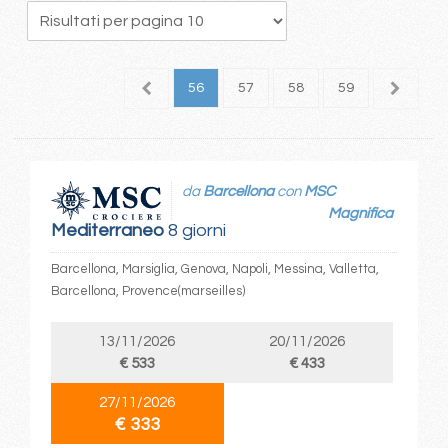
2
53
54
55
56
57
58
59
60
6
da
Barcellona
con
MSC
Magnifica
Mediterraneo
8 giorni
Barcellona, Marsiglia, Genova, Napoli, Messina, Valletta,
Barcellona, Provence(marseilles)
13/11/2026
20/11/2026
€ 533
€ 433
27/11/2026
€ 333