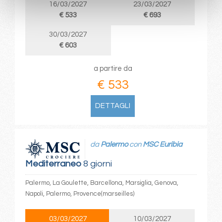
16/03/2027
23/03/2027
€ 533
€ 693
30/03/2027
€ 603
a partire da
€ 533
DETTAGLI
da
Palermo
con
MSC Euribia
Mediterraneo
8 giorni
Palermo, La Goulette, Barcellona, Marsiglia, Genova,
Napoli, Palermo, Provence(marseilles)
03/03/2027
10/03/2027