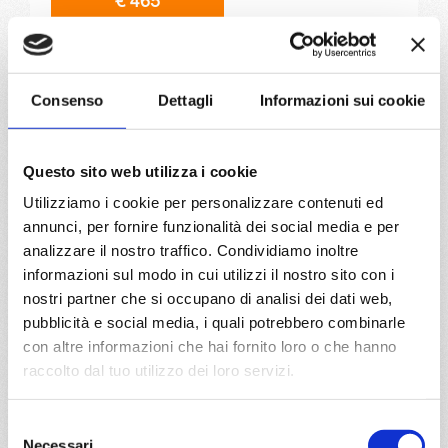
€ 465
a partire da
€ 465
Consenso
Dettagli
Informazioni sui cookie
DETTAGLI
Questo sito web utilizza i cookie
da
Genova
con
MSC Euribia
Utilizziamo i cookie per personalizzare contenuti ed
annunci, per fornire funzionalità dei social media e per
Mediterraneo
8 giorni
analizzare il nostro traffico. Condividiamo inoltre
informazioni sul modo in cui utilizzi il nostro sito con i
Genova, Napoli, Palermo, La Goulette, Barcellona,
nostri partner che si occupano di analisi dei dati web,
Marsiglia, Genova, Provence(marseilles)
pubblicità e social media, i quali potrebbero combinarle
con altre informazioni che hai fornito loro o che hanno
01/03/2027
08/03/2027
raccolto dal tuo utilizzo dei loro servizi.
€ 533
€ 533
15/03/2027
22/03/2027
Selezione
€ 533
€ 693
Necessari