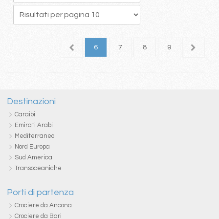
2
3
4
5
6
7
8
9
10
1
Destinazioni
Caraibi
Emirati Arabi
Mediterraneo
Nord Europa
Sud America
Transoceaniche
Porti di partenza
Crociere da Ancona
Crociere da Bari