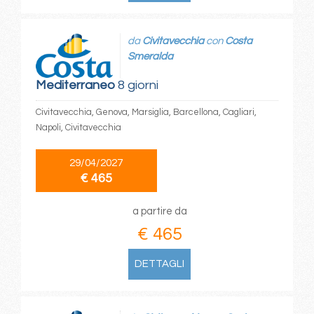
da
Civitavecchia
con
Costa
Smeralda
Mediterraneo
8 giorni
Civitavecchia, Genova, Marsiglia, Barcellona, Cagliari,
Napoli, Civitavecchia
29/04/2027
€ 465
a partire da
€ 465
DETTAGLI