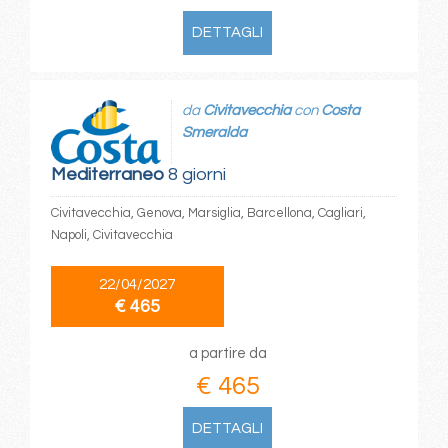
DETTAGLI
da
Civitavecchia
con
Costa
Smeralda
Mediterraneo
8 giorni
Civitavecchia, Genova, Marsiglia, Barcellona, Cagliari,
Napoli, Civitavecchia
22/04/2027
€ 465
a partire da
€ 465
DETTAGLI