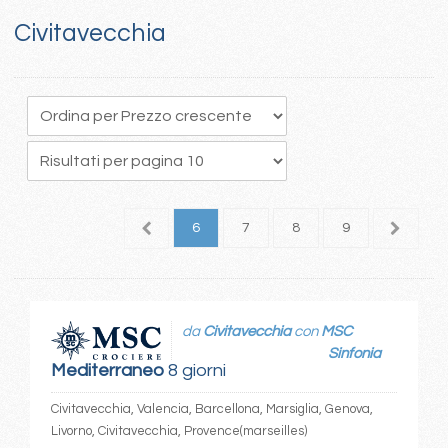
Civitavecchia
2
3
4
5
6
7
8
9
10
1
da
Civitavecchia
con
MSC
Sinfonia
Mediterraneo
8 giorni
Civitavecchia, Valencia, Barcellona, Marsiglia, Genova,
Livorno, Civitavecchia, Provence(marseilles)