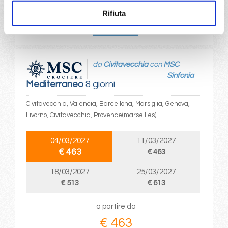
€ 460
Rifiuta
DETTAGLI
da
Civitavecchia
con
MSC
Sinfonia
Mediterraneo
8 giorni
Civitavecchia, Valencia, Barcellona, Marsiglia, Genova,
Livorno, Civitavecchia, Provence(marseilles)
04/03/2027
11/03/2027
€ 463
€ 463
18/03/2027
25/03/2027
€ 513
€ 613
a partire da
€ 463