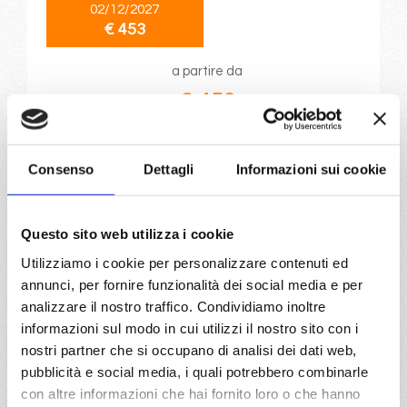
02/12/2027
€ 453
a partire da
€ 453
DETTAGLI
Consenso
Dettagli
Informazioni sui cookie
da
Civitavecchia
con
Costa
Toscana
Questo sito web utilizza i cookie
Utilizziamo i cookie per personalizzare contenuti ed
Mediterraneo
8 giorni
annunci, per fornire funzionalità dei social media e per
Civitavecchia, Savona, Marsiglia, Barcellona, Palma,
analizzare il nostro traffico. Condividiamo inoltre
Palermo, Civitavecchia
informazioni sul modo in cui utilizzi il nostro sito con i
nostri partner che si occupano di analisi dei dati web,
26/03/2027
pubblicità e social media, i quali potrebbero combinarle
€ 460
con altre informazioni che hai fornito loro o che hanno