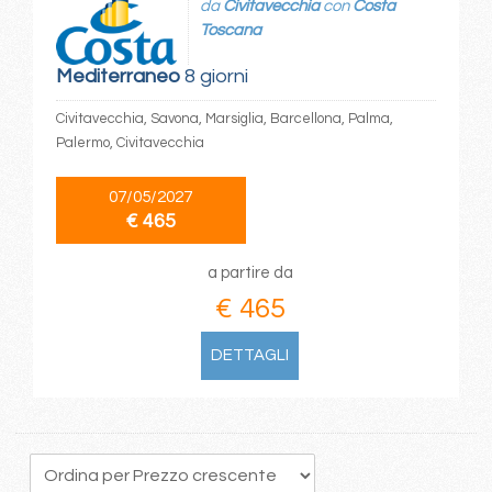
da
Civitavecchia
con
Costa
Toscana
Mediterraneo
8 giorni
Civitavecchia, Savona, Marsiglia, Barcellona, Palma,
Palermo, Civitavecchia
07/05/2027
€ 465
a partire da
€ 465
DETTAGLI