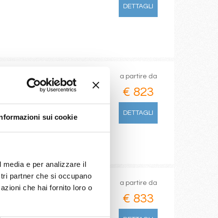
DETTAGLI
a partire da
€ 823
, Provence(marseilles)
DETTAGLI
Informazioni sui cookie
/05/2027
€ 863
l media e per analizzare il
ostri partner che si occupano
a partire da
azioni che hai fornito loro o
€ 833
ence(marseilles)