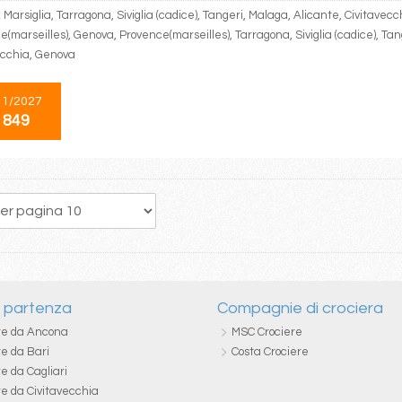
Marsiglia, Tarragona, Siviglia (cadice), Tangeri, Malaga, Alicante, Civitavec
(marseilles), Genova, Provence(marseilles), Tarragona, Siviglia (cadice), Tan
ecchia, Genova
11/2027
 849
5
6
7
8
9
10
11
12
13
i partenza
Compagnie di crociera
re da Ancona
MSC Crociere
re da Bari
Costa Crociere
e da Cagliari
re da Civitavecchia