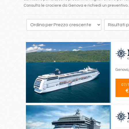
Consulta le crociere da Genova e richiedi un preventivo..
1
2
3
4
Genova, 
07/
€