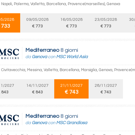
 Napoli, Palermo, Valletta, Barcellona, Provence(marseilles), Genova
05/2028
09/05/2028
16/05/2028
23/05/2028
30
 733
€ 773
€ 773
€ 773
Mediterraneo
8 giorni
da
Genova
con
MSC World Asia
 Civitavecchia, Messina, Valletta, Barcellona, Marsiglia, Genova, Provence(m
11/2027
14/11/2027
21/11/2027
28/11/2027
€ 743
 843
€ 843
€ 743
Mediterraneo
8 giorni
da
Genova
con
MSC Grandiosa