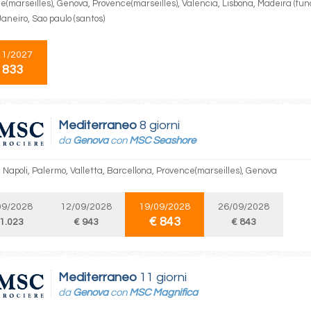
(marseilles), Genova, Provence(marseilles), Valencia, Lisbona, Madeira (func
aneiro, Sao paulo (santos)
11/2027
 833
Mediterraneo
8 giorni
da
Genova
con
MSC Seashore
 Napoli, Palermo, Valletta, Barcellona, Provence(marseilles), Genova
09/2028
12/09/2028
19/09/2028
26/09/2028
€ 843
 1.023
€ 943
€ 843
Mediterraneo
11 giorni
da
Genova
con
MSC Magnifica