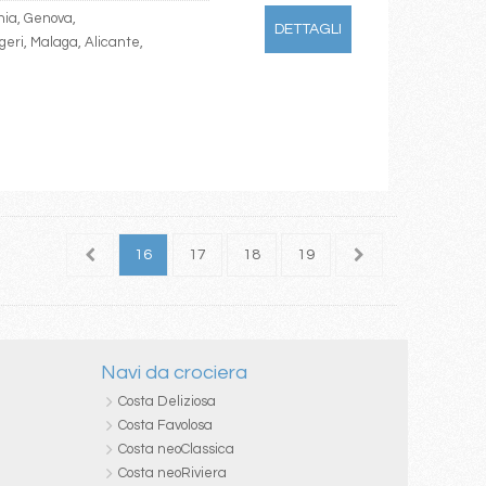
chia, Genova,
DETTAGLI
geri, Malaga, Alicante,
14
15
16
17
18
19
20
21
22
Navi da crociera
Costa Deliziosa
Costa Favolosa
Costa neoClassica
Costa neoRiviera