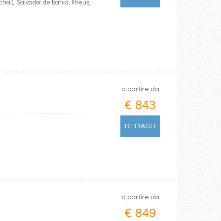
hal), Salvador de bahia, Ilheus,
a partire da
€ 843
DETTAGLI
a partire da
€ 849