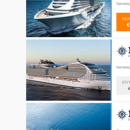
Genova,
02/
€
Genova,
07/
€