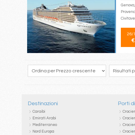
Genova, 
Provence
Civitav
26/
€
1
2
3
4
Destinazioni
Porti d
Caraibi
Crocie
Emirati Arabi
Crocie
Mediterraneo
Crocier
Nord Europa
Crocie