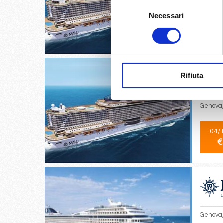
Selezione
Necessari
del
12/
consenso
€
Rifiuta
Genova,
04/
€
Genova, 