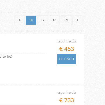
14
15
16
17
18
19
20
21
22
a partire da
€ 453
rseilles)
DETTAGLI
a partire da
€ 733