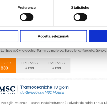
Preferenze
Statistiche
09/2026
 833
Mediterraneo
8 giorni
Accetta selezionati
da
Genova
con
MSC World Europa
 La Spezia, Civitavecchia, Palma de mallorca, Barcellona, Marsiglia, Genova
10/2027
11/10/2027
18/10/2027
 833
€ 833
€ 833
Transoceaniche
18 giorni
da
Genova
con
MSC Musica
Marsiglia, Valencia, Lisbona, Madeira (funchal), Salvador de bahia, Ilheus, Ri