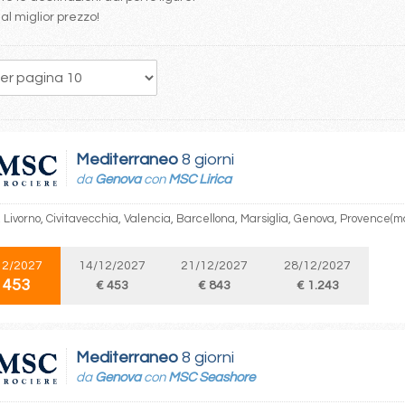
al miglior prezzo!
5
6
7
8
9
10
11
12
13
Mediterraneo
8 giorni
da
Genova
con
MSC Lirica
Livorno, Civitavecchia, Valencia, Barcellona, Marsiglia, Genova, Provence(ma
12/2027
14/12/2027
21/12/2027
28/12/2027
 453
€ 453
€ 843
€ 1.243
Mediterraneo
8 giorni
da
Genova
con
MSC Seashore