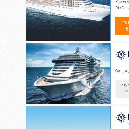
Provence
Rio De J
06/
€
Genova,
05/
€