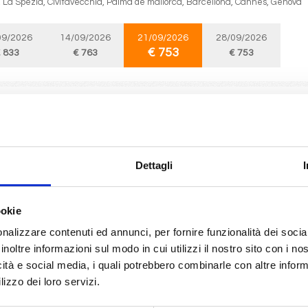
 La Spezia, Civitavecchia, Palma de mallorca, Barcellona, Cannes, Genova
09/2026
14/09/2026
21/09/2026
28/09/2026
€ 753
 833
€ 763
€ 753
Mediterraneo
8 giorni
da
Genova
con
MSC World Europa
 La Spezia, Civitavecchia, Palma de mallorca, Barcellona, Marsiglia, Genova
Dettagli
05/2027
10/05/2027
17/05/2027
24/05/2027
31
 823
€ 843
€ 843
€ 843
ookie
nalizzare contenuti ed annunci, per fornire funzionalità dei socia
inoltre informazioni sul modo in cui utilizzi il nostro sito con i n
Mediterraneo
8 giorni
icità e social media, i quali potrebbero combinarle con altre inform
da
Genova
con
MSC Seaview
lizzo dei loro servizi.
 Civitavecchia, Palermo, Ibiza, Valencia, Marsiglia, Genova, Barcellona, Prov