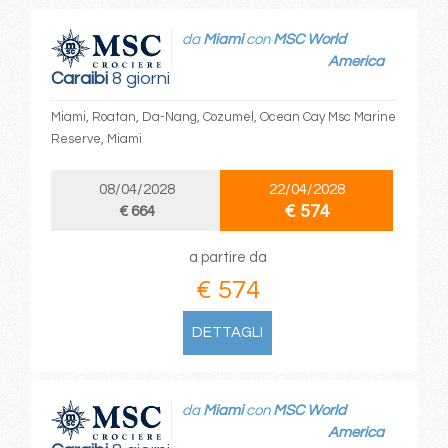
da
Miami
con
MSC World
America
Caraibi
8 giorni
Miami, Roatan, Da-Nang, Cozumel, Ocean Cay Msc Marine
Reserve, Miami
08/04/2028
22/04/2028
€ 574
€ 664
a partire da
€ 574
DETTAGLI
da
Miami
con
MSC World
America