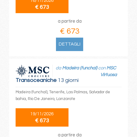
16/11/2026
€ 673
a partire da
€ 673
DETTAGLI
da
Madeira (funchal)
con
MSC
Virtuosa
Transoceaniche
13 giorni
Madeira (funchal), Tenerife, Las Palmas, Salvador de
bahia, Rio De Janeiro, Lanzarote
19/11/2026
€ 673
a partire da