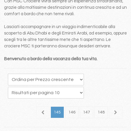
Con MSC Crociere vivrai sempre un esperienza straordinaria,
grazie alla moltissime destinazioni in continua crescita e ad un
comfort a bordo che non teme rivali.
Lasciati accompagnare in un viaggio indimenticabile alla
scoperta di Abu Dhabi e degli Emirati Arabi, ad esempio, oppure
scegli tra le altre tantissime mete che ti aspettano. Le
crociere MSC ti porteranno dovunque desideri arrivare.
Benvenuto a bordo della vacanza della tua vita.
41
142
143
144
145
146
147
148
149
1