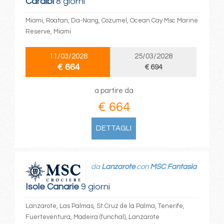
Caraibi
8 giorni
Miami, Roatan, Da-Nang, Cozumel, Ocean Cay Msc Marine
Reserve, Miami
11/03/2028
25/03/2028
€ 664
€ 694
a partire da
€ 664
DETTAGLI
da
Lanzarote
con
MSC Fantasia
Isole Canarie
9 giorni
Lanzarote, Las Palmas, St.Cruz de la Palma, Tenerife,
Fuerteventura, Madeira (funchal), Lanzarote