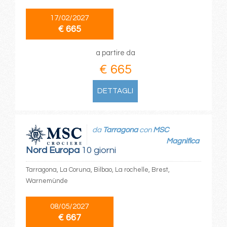
17/02/2027
€ 665
a partire da
€ 665
DETTAGLI
da
Tarragona
con
MSC
Magnifica
Nord Europa
10 giorni
Tarragona, La Coruna, Bilbao, La rochelle, Brest,
Warnemünde
08/05/2027
€ 667