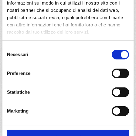
informazioni sul modo in cui utilizzi il nostro sito con i
DETTAGLI
nostri partner che si occupano di analisi dei dati web,
pubblicità e social media, i quali potrebbero combinarle
con altre informazioni che hai fornito loro o che hanno
da
Civitavecchia
con
MSC
raccolto dal tuo utilizzo dei loro servizi.
Armonia
Transoceaniche
16 giorni
Selezione
Necessari
Civitavecchia, Barcellona, Siviglia (cadice), Tenerife,
del
Salvador de bahia, Rio De Janeiro
consenso
Preferenze
06/11/2027
€ 669
Statistiche
a partire da
€ 669
Marketing
DETTAGLI