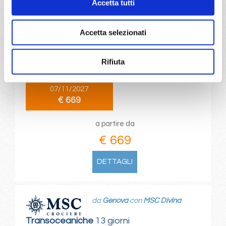
Accetta tutti
da
Valencia
con
MSC Sinfonia
Accetta selezionati
Transoceaniche
16 giorni
Valencia, Las Palmas, Recife, Buzios, Rio De Janeiro, Sao
Rifiuta
paulo (santos)
07/11/2027
€ 669
a partire da
€ 669
DETTAGLI
da
Genova
con
MSC Divina
Transoceaniche
13 giorni