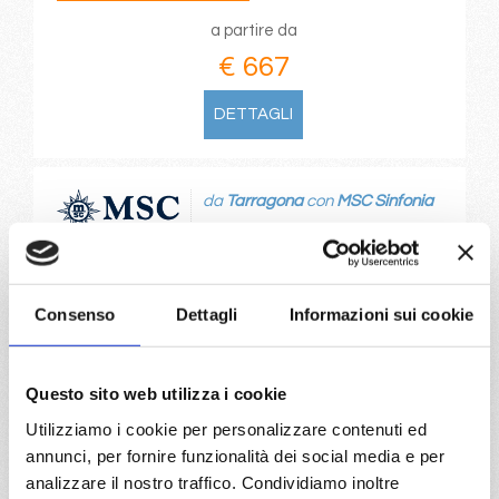
a partire da
€ 667
DETTAGLI
da
Tarragona
con
MSC Sinfonia
Transoceaniche
16 giorni
Tarragona, Valencia, Las Palmas, Recife, Buzios, Rio De
Janeiro
Consenso
Dettagli
Informazioni sui cookie
06/11/2027
€ 669
Questo sito web utilizza i cookie
Utilizziamo i cookie per personalizzare contenuti ed
a partire da
annunci, per fornire funzionalità dei social media e per
€ 669
analizzare il nostro traffico. Condividiamo inoltre