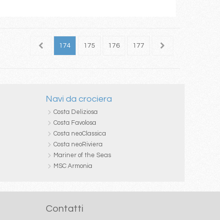
172
173
174
175
176
177
178
179
180
Navi da crociera
Costa Deliziosa
Costa Favolosa
Costa neoClassica
Costa neoRiviera
Mariner of the Seas
MSC Armonia
Contatti