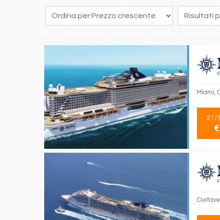
154
155
156
157
158
159
160
161
162
Miami, 
21/
€
Civitav