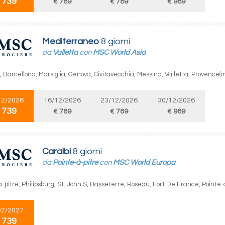
 739
€ 789
€ 789
€ 989
Mediterraneo
8 giorni
da
Valletta
con
MSC World Asia
, Barcellona, Marsiglia, Genova, Civitavecchia, Messina, Valletta, Provence(m
12/2026
16/12/2026
23/12/2026
30/12/2026
 739
€ 789
€ 789
€ 989
Caraibi
8 giorni
da
Pointe-à-pitre
con
MSC World Europa
-pitre, Philipsburg, St. John S, Basseterre, Roseau, Fort De France, Pointe-
02/2027
 739