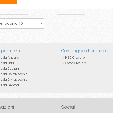
163
164
165
166
167
168
169
170
171
i partenza
Compagnie di crociera
re da Ancona
MSC Crociere
re da Bari
Costa Crociere
e da Cagliari
re da Civitavecchia
re da Civitavecchia
re da Genova
azioni
Social