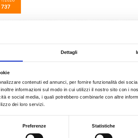
11/2026
 737
Transoceaniche
15 giorni
da
Barcellona
con
MSC World Europa
ona, Fuerteventura, Tenerife, Philipsburg, Basseterre, Ketchikan, Bridgeto
Dettagli
11/2026
ookie
 737
nalizzare contenuti ed annunci, per fornire funzionalità dei socia
inoltre informazioni sul modo in cui utilizzi il nostro sito con i n
icità e social media, i quali potrebbero combinarle con altre inform
Mediterraneo
8 giorni
lizzo dei loro servizi.
da
Genova
con
MSC World Asia
 Civitavecchia, Messina, Valletta, Barcellona, Marsiglia, Genova, Provence(m
Preferenze
Statistiche
12/2026
13/12/2026
20/12/2026
27/12/2026