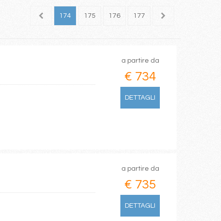
172
173
174
175
176
177
178
179
180
a partire da
€ 734
DETTAGLI
a partire da
€ 735
DETTAGLI