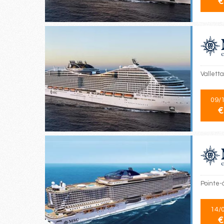
€
Valletta
09/
€
Pointe-à
14/
€