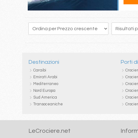
154
155
156
157
158
159
160
161
162
Destinazioni
Porti d
Caraibi
Crocie
Emirati Arabi
Crocie
Mediterraneo
Crocier
Nord Europa
Crocie
Sud America
Crocie
Transoceaniche
Crocie
LeCrociere.net
Inform