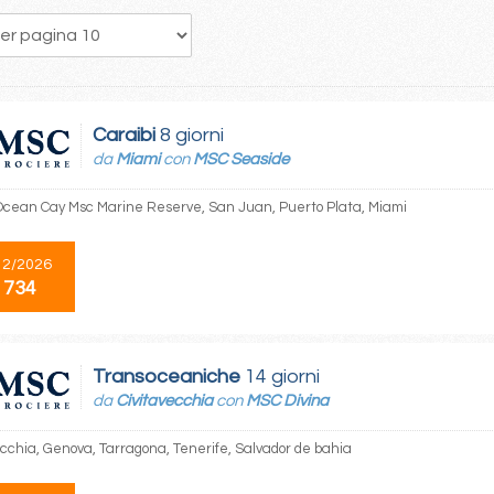
163
164
165
166
167
168
169
170
171
Caraibi
8 giorni
da
Miami
con
MSC Seaside
Ocean Cay Msc Marine Reserve, San Juan, Puerto Plata, Miami
12/2026
 734
Transoceaniche
14 giorni
da
Civitavecchia
con
MSC Divina
ecchia, Genova, Tarragona, Tenerife, Salvador de bahia