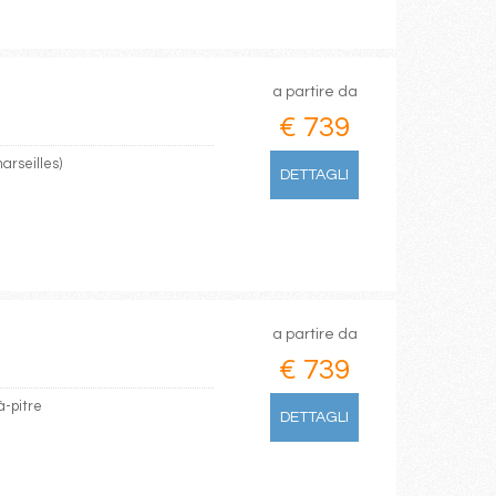
a partire da
€ 739
arseilles)
DETTAGLI
a partire da
€ 739
à-pitre
DETTAGLI