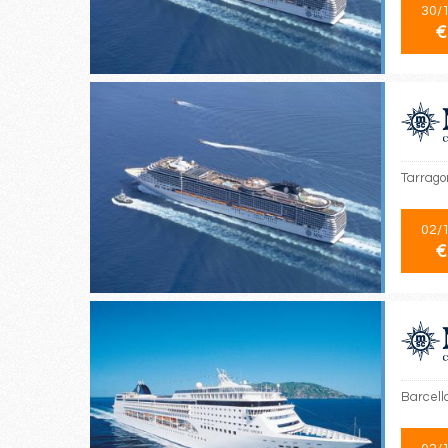
30/
€
Tarrago
02/
€
Barcello