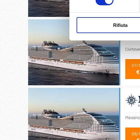
€
Rifiuta
Civitave
07/
€
Messina
08/