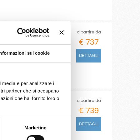
a partire da
€ 737
wn
Informazioni sui cookie
DETTAGLI
l media e per analizzare il
ostri partner che si occupano
azioni che hai fornito loro o
a partire da
€ 739
arseilles)
DETTAGLI
Marketing