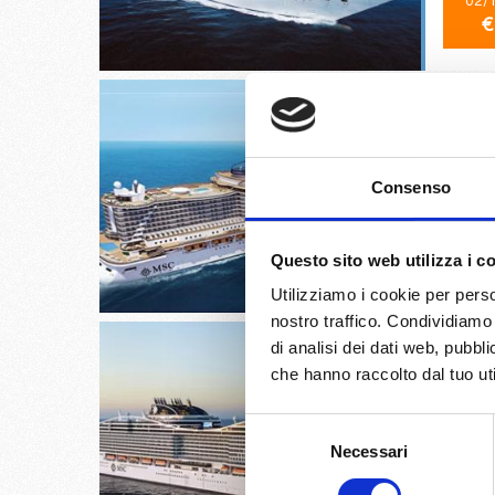
02/
€
Barcell
Consenso
18/
Questo sito web utilizza i c
€
Utilizziamo i cookie per perso
nostro traffico. Condividiamo 
di analisi dei dati web, pubbl
che hanno raccolto dal tuo uti
Selezione
Genova,
Necessari
del
consenso
06/