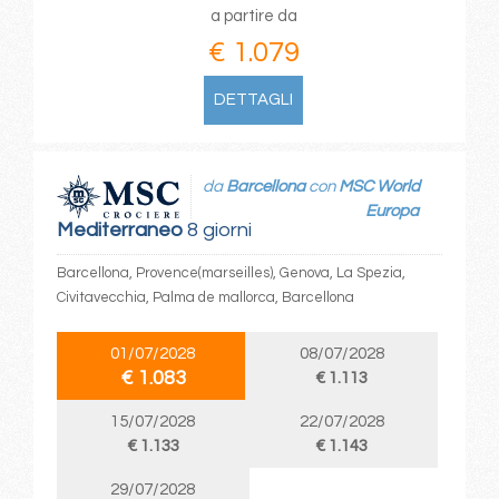
a partire da
€ 1.079
DETTAGLI
da
Barcellona
con
MSC World
Europa
Mediterraneo
8 giorni
Barcellona, Provence(marseilles), Genova, La Spezia,
Civitavecchia, Palma de mallorca, Barcellona
01/07/2028
08/07/2028
€ 1.083
€ 1.113
15/07/2028
22/07/2028
€ 1.133
€ 1.143
29/07/2028