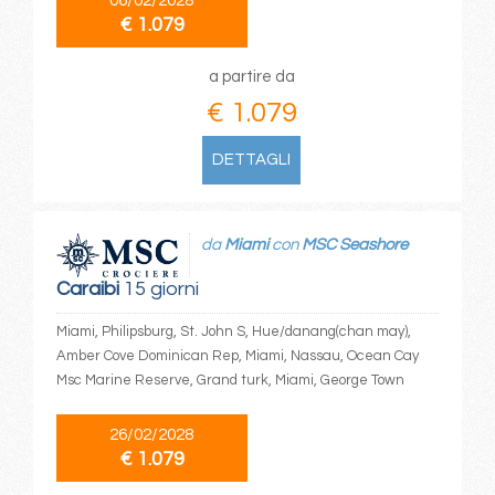
06/02/2028
€ 1.079
a partire da
€ 1.079
DETTAGLI
da
Miami
con
MSC Seashore
Caraibi
15 giorni
Miami, Philipsburg, St. John S, Hue/danang(chan may),
Amber Cove Dominican Rep, Miami, Nassau, Ocean Cay
Msc Marine Reserve, Grand turk, Miami, George Town
26/02/2028
€ 1.079