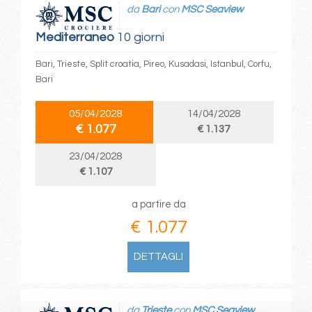
da
Bari
con
MSC Seaview
Mediterraneo
10 giorni
Bari, Trieste, Split croatia, Pireo, Kusadasi, Istanbul, Corfu,
Bari
05/04/2028
14/04/2028
€ 1.077
€ 1.137
23/04/2028
€ 1.107
a partire da
€ 1.077
DETTAGLI
da
Trieste
con
MSC Seaview