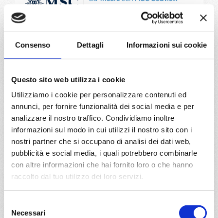
Mediterraneo
10 giorni
Trieste, Split croatia, Pireo, Kusadasi, Istanbul, Corfu, Bari,
Consenso
Dettagli
Informazioni sui cookie
Trieste
06/04/2028
15/04/2028
Questo sito web utilizza i cookie
€ 1.077
€ 1.137
Utilizziamo i cookie per personalizzare contenuti ed
24/04/2028
annunci, per fornire funzionalità dei social media e per
€ 1.107
analizzare il nostro traffico. Condividiamo inoltre
informazioni sul modo in cui utilizzi il nostro sito con i
a partire da
nostri partner che si occupano di analisi dei dati web,
€ 1.077
pubblicità e social media, i quali potrebbero combinarle
con altre informazioni che hai fornito loro o che hanno
DETTAGLI
raccolto dal tuo utilizzo dei loro servizi.
Selezione
da
Durban
con
MSC Armonia
Necessari
del