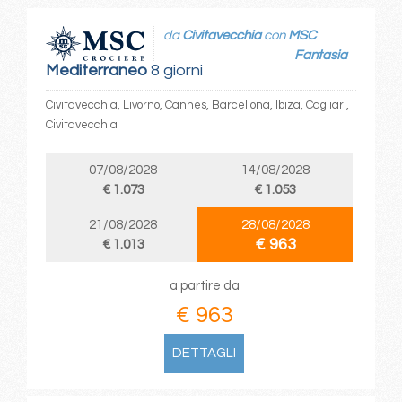
da
Civitavecchia
con
MSC
Fantasia
Mediterraneo
8 giorni
Civitavecchia, Livorno, Cannes, Barcellona, Ibiza, Cagliari,
Civitavecchia
07/08/2028
14/08/2028
€ 1.073
€ 1.053
21/08/2028
28/08/2028
€ 963
€ 1.013
a partire da
€ 963
DETTAGLI