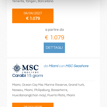
Tenerife, Tangeri, Barcellona
04/04/2027
€ 1.079
a partire da
€ 1.079
DETTAGLI
da
Miami
con
MSC Seashore
Caraibi
15 giorni
Miami, Ocean Cay Msc Marine Reserve, Grand turk,
Nassau, Miami, Philipsburg, Basseterre,
Hue/danang(chan may), Puerto Plata, Miami