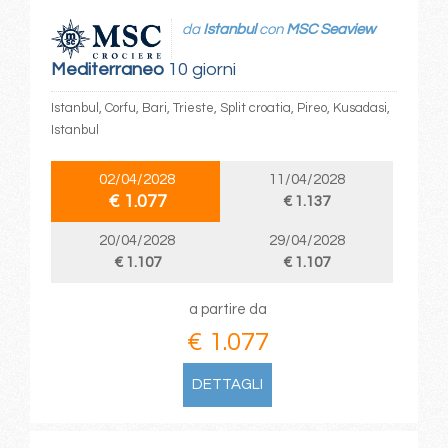
da
Istanbul
con
MSC Seaview
Mediterraneo
10 giorni
Istanbul, Corfu, Bari, Trieste, Split croatia, Pireo, Kusadasi,
Istanbul
02/04/2028
11/04/2028
€ 1.077
€ 1.137
20/04/2028
29/04/2028
€ 1.107
€ 1.107
a partire da
€ 1.077
DETTAGLI