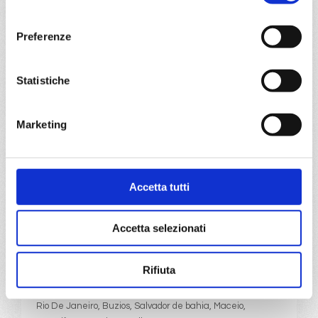
consenso
Oceano Indiano Ovest
13 giorni
Preferenze
Durban, Port Louis, Pointe Des Galets, Portuguese Island,
Durban
Statistiche
26/12/2026
€ 1.079
Marketing
a partire da
€ 1.079
Accetta tutti
DETTAGLI
Accetta selezionati
da
Rio De Janeiro
con
MSC
Virtuosa
Rifiuta
Transoceaniche
17 giorni
Rio De Janeiro, Buzios, Salvador de bahia, Maceio,