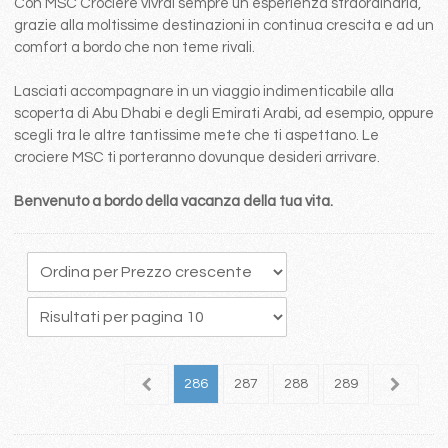
Con MSC Crociere vivrai sempre un esperienza straordinaria,
grazie alla moltissime destinazioni in continua crescita e ad un
comfort a bordo che non teme rivali.
Lasciati accompagnare in un viaggio indimenticabile alla
scoperta di Abu Dhabi e degli Emirati Arabi, ad esempio, oppure
scegli tra le altre tantissime mete che ti aspettano. Le
crociere MSC ti porteranno dovunque desideri arrivare.
Benvenuto a bordo della vacanza della tua vita.
82
283
284
285
286
287
288
289
290
2