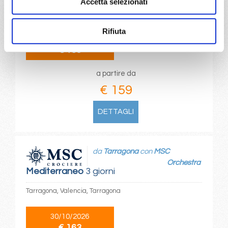
Accetta selezionati
Amsterdam - rotterdam, Paris (le havre), Southampton,
Amburgo
Rifiuta
21/04/2027
€ 159
a partire da
€ 159
DETTAGLI
da
Tarragona
con
MSC
Orchestra
Mediterraneo
3 giorni
Tarragona, Valencia, Tarragona
30/10/2026
€ 163