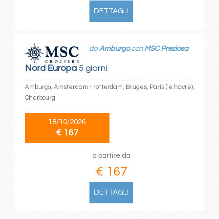
DETTAGLI
da
Amburgo
con
MSC Preziosa
Nord Europa
5 giorni
Amburgo, Amsterdam - rotterdam, Bruges, Paris (le havre),
Cherbourg
18/10/2026
€ 167
a partire da
€ 167
DETTAGLI