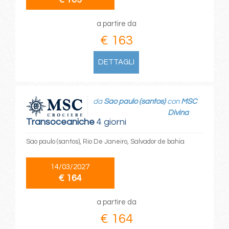
a partire da
€ 163
DETTAGLI
da
Sao paulo (santos)
con
MSC
Divina
Transoceaniche
4 giorni
Sao paulo (santos), Rio De Janeiro, Salvador de bahia
14/03/2027
€ 164
a partire da
€ 164