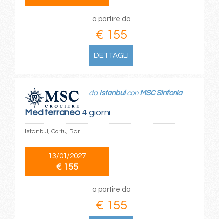
a partire da
€ 155
DETTAGLI
da
Istanbul
con
MSC Sinfonia
Mediterraneo
4 giorni
Istanbul, Corfu, Bari
13/01/2027
€ 155
a partire da
€ 155