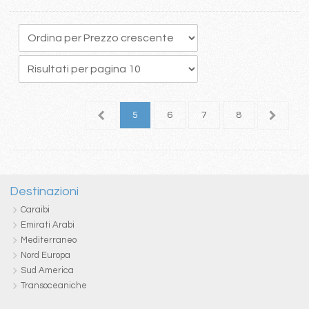
1
2
3
4
5
6
7
8
9
1
Destinazioni
Caraibi
Emirati Arabi
Mediterraneo
Nord Europa
Sud America
Transoceaniche