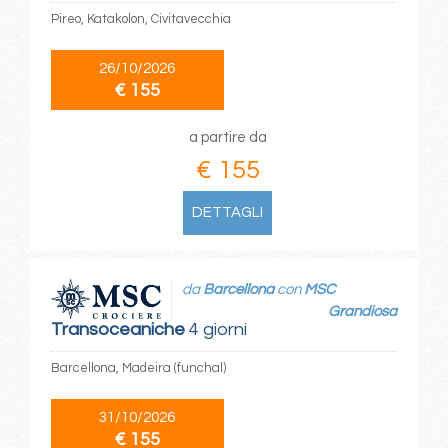
Pireo, Katakolon, Civitavecchia
26/10/2026
€ 155
a partire da
€ 155
DETTAGLI
da
Barcellona
con
MSC
Grandiosa
Transoceaniche
4 giorni
Barcellona, Madeira (funchal)
31/10/2026
€ 155