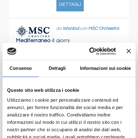
DETTAGLI
da
Istanbul
con
MSC Orchestra
Mediterraneo
4 giorni
Istanbul, Corfu, Bari
Consenso
Dettagli
Informazioni sui cookie
17/02/2027
€ 155
a partire da
Questo sito web utilizza i cookie
€ 155
Utilizziamo i cookie per personalizzare contenuti ed
annunci, per fornire funzionalità dei social media e per
DETTAGLI
analizzare il nostro traffico. Condividiamo inoltre
informazioni sul modo in cui utilizzi il nostro sito con i
nostri partner che si occupano di analisi dei dati web,
da
Sao paulo (santos)
con
MSC
pubblicità e social media, i quali potrebbero combinarle