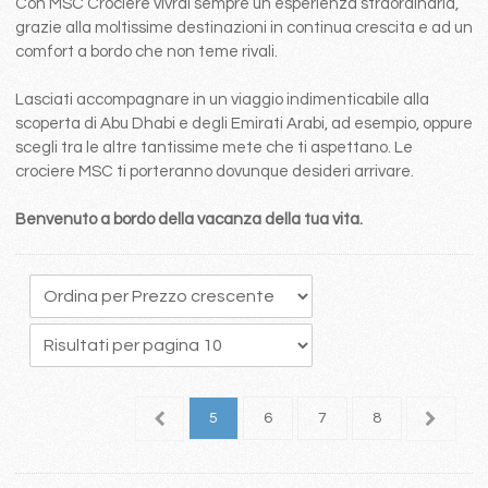
Con MSC Crociere vivrai sempre un esperienza straordinaria,
grazie alla moltissime destinazioni in continua crescita e ad un
comfort a bordo che non teme rivali.
Lasciati accompagnare in un viaggio indimenticabile alla
scoperta di Abu Dhabi e degli Emirati Arabi, ad esempio, oppure
scegli tra le altre tantissime mete che ti aspettano. Le
crociere MSC ti porteranno dovunque desideri arrivare.
Benvenuto a bordo della vacanza della tua vita.
1
2
3
4
5
6
7
8
9
1