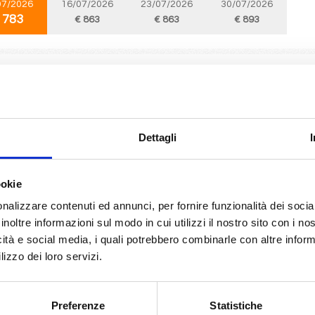
07/2026
16/07/2026
23/07/2026
30/07/2026
 783
€ 863
€ 863
€ 893
Mediterraneo
8 giorni
da
Ancona
con
MSC Lirica
 Venezia, Kotor, Mykonos, Syros Grecia, Ancona
Dettagli
07/2026
10/07/2026
17/07/2026
24/07/2026
31
 823
€ 833
€ 833
€ 863
ookie
nalizzare contenuti ed annunci, per fornire funzionalità dei socia
inoltre informazioni sul modo in cui utilizzi il nostro sito con i n
Mediterraneo
8 giorni
icità e social media, i quali potrebbero combinarle con altre inform
da
Split croatia
con
MSC Armonia
lizzo dei loro servizi.
oatia, Venezia, Dubrovnik, Corfu, Kotor, Brindisi, Split croatia
Preferenze
Statistiche
07/2026
11/07/2026
18/07/2026
25/07/2026