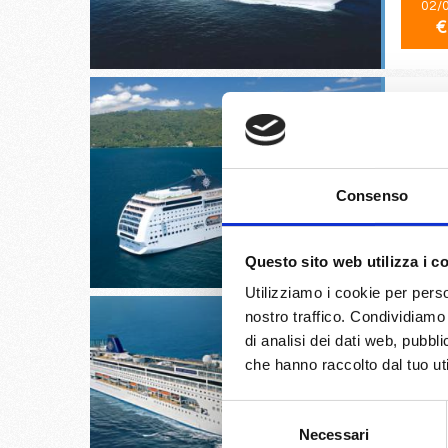
02/
€
Ancona,
Consenso
03/
€
Questo sito web utilizza i c
Utilizziamo i cookie per perso
nostro traffico. Condividiamo 
di analisi dei dati web, pubbl
che hanno raccolto dal tuo uti
Split cr
Selezione
Necessari
del
04/