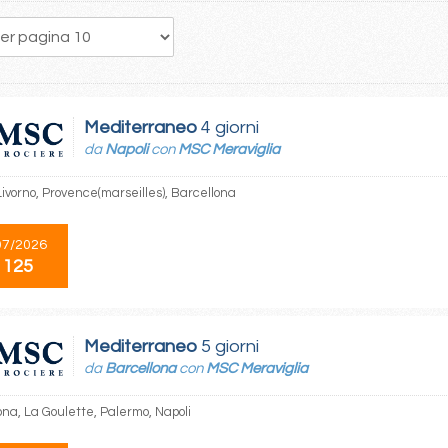
Mediterraneo
4 giorni
da
Napoli
con
MSC Meraviglia
Livorno, Provence(marseilles), Barcellona
07/2026
 125
Mediterraneo
5 giorni
da
Barcellona
con
MSC Meraviglia
ona, La Goulette, Palermo, Napoli