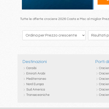
Tutte le offerte crociere 2026 Costa e Msc al miglior Pre
Destinazioni
Porti d
Caraibi
Crocie
Emirati Arabi
Crocie
Mediterraneo
Crocier
Nord Europa
Crocie
Sud America
Crocie
Transoceaniche
Crocie