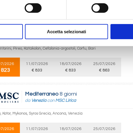
 823
€ 833
€ 833
€ 863
Mediterraneo
8 giorni
Accetta selezionati
da
Bari
con
MSC Sinfonia
ntorini, Pireo, Katakolon, Cefalonia-argostoli, Corfu, Bari
07/2026
11/07/2026
18/07/2026
25/07/2026
 823
€ 833
€ 833
€ 863
Mediterraneo
8 giorni
da
Venezia
con
MSC Lirica
, Kotor, Mykonos, Syros Grecia, Ancona, Venezia
07/2026
11/07/2026
18/07/2026
25/07/2026