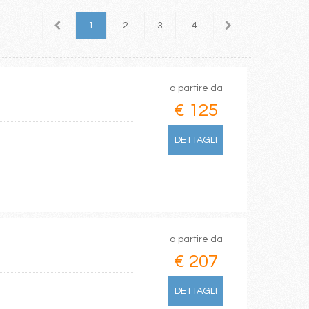
1
2
3
4
5
6
7
a partire da
€ 125
DETTAGLI
a partire da
€ 207
DETTAGLI