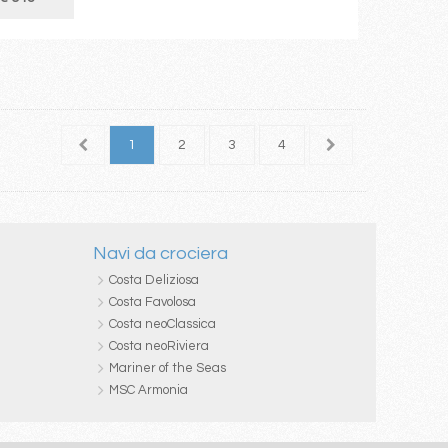
1
2
3
4
5
6
7
Navi da crociera
Costa Deliziosa
Costa Favolosa
Costa neoClassica
Costa neoRiviera
Mariner of the Seas
MSC Armonia