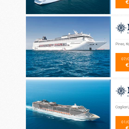
€
Pireo, K
07/
€
Cagliari
01/
€