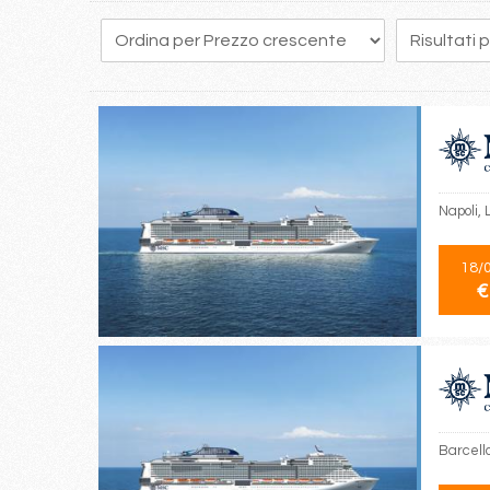
Napoli, 
18/
€
Barcell