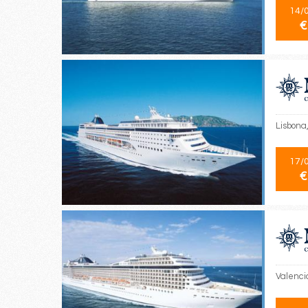
14/
€
Lisbona
17/
€
Valencia