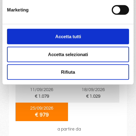
€ 975
Marketing
DETTAGLI
Accetta tutti
da
Genova
con
Costa Toscana
Accetta selezionati
Mediterraneo
8 giorni
Genova, Marsiglia, Barcellona, Cagliari, Napoli,
Rifiuta
Civitavecchia, Genova
11/09/2026
18/09/2026
€ 1.079
€ 1.029
25/09/2026
€ 979
a partire da