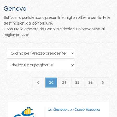
Genova
Sul Nostro portale, sono presenti le migliori offerte per tutte le
destinazioni dal porto ligure.
Consulta le crociere da Genova e richiedi un preventivo..al
miglior prezzo!
6
17
18
19
20
21
22
23
24
2
da
Genova
con
Costa Toscana