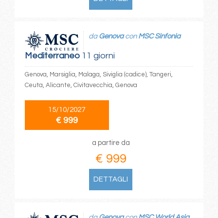
da
Genova
con
MSC Sinfonia
Mediterraneo
11 giorni
Genova, Marsiglia, Malaga, Siviglia (cadice), Tangeri,
Ceuta, Alicante, Civitavecchia, Genova
15/10/2027
€ 999
a partire da
€ 999
DETTAGLI
da
Genova
con
MSC World Asia