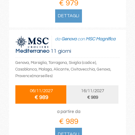
€ 979
DETTAGLI
da
Genova
con
MSC Magnifica
Mediterraneo
11 giorni
Genova, Marsiglia, Tarragona, Siviglia (cadice),
Casablanca, Malaga, Alicante, Civitavecchia, Genova,
Provence(marseilles)
06/11/2027
16/11/2027
€ 989
€ 989
a partire da
€ 989
DETTAGLI