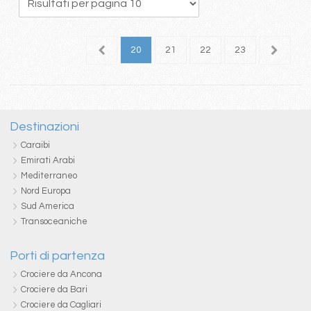
6
17
18
19
20
21
22
23
24
2
Destinazioni
Caraibi
Emirati Arabi
Mediterraneo
Nord Europa
Sud America
Transoceaniche
Porti di partenza
Crociere da Ancona
Crociere da Bari
Crociere da Cagliari