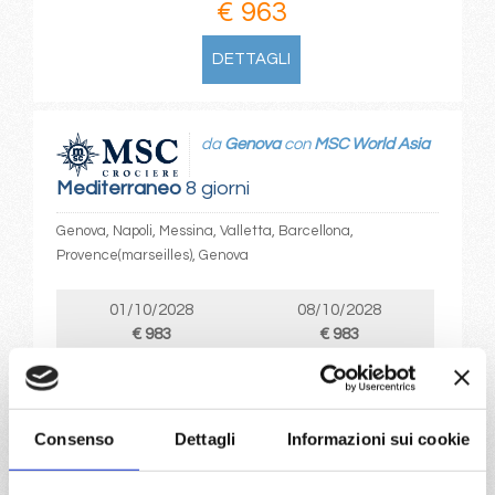
€ 963
DETTAGLI
da
Genova
con
MSC World Asia
Mediterraneo
8 giorni
Genova, Napoli, Messina, Valletta, Barcellona,
Provence(marseilles), Genova
01/10/2028
08/10/2028
€ 983
€ 983
15/10/2028
22/10/2028
€ 983
€ 983
Consenso
Dettagli
Informazioni sui cookie
29/10/2028
€ 973