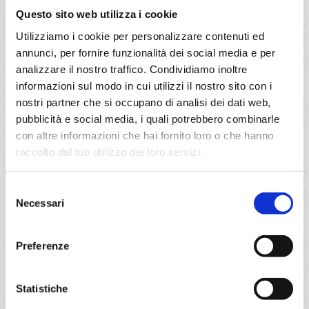
Questo sito web utilizza i cookie
a partire da
€ 973
Utilizziamo i cookie per personalizzare contenuti ed
annunci, per fornire funzionalità dei social media e per
DETTAGLI
analizzare il nostro traffico. Condividiamo inoltre
informazioni sul modo in cui utilizzi il nostro sito con i
nostri partner che si occupano di analisi dei dati web,
pubblicità e social media, i quali potrebbero combinarle
da
Genova
con
MSC Seaview
con altre informazioni che hai fornito loro o che hanno
Transoceaniche
19 giorni
raccolto dal tuo utilizzo dei loro servizi.
Genova, Civitavecchia, Ajaccio, Marsiglia, Barcellona,
Selezione
Fuerteventura, Tenerife, Philipsburg, Basseterre,
Necessari
del
Ketchikan, Bridgetown
consenso
14/11/2026
Preferenze
€ 975
a partire da
Statistiche