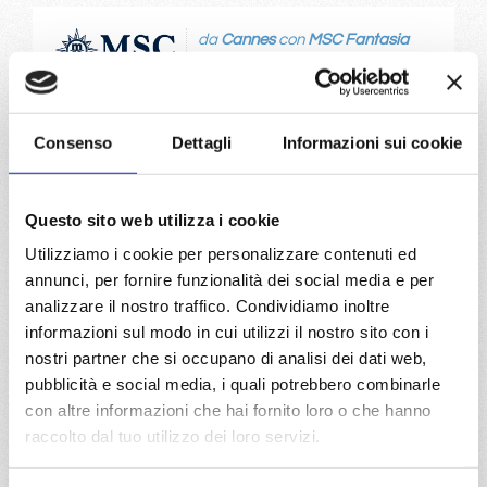
da
Cannes
con
MSC Fantasia
Mediterraneo
8 giorni
Cannes, Barcellona, Ibiza, Cagliari, Civitavecchia, Livorno,
Consenso
Dettagli
Informazioni sui cookie
Cannes
02/08/2028
09/08/2028
Questo sito web utilizza i cookie
€ 1.023
€ 1.073
Utilizziamo i cookie per personalizzare contenuti ed
16/08/2028
23/08/2028
annunci, per fornire funzionalità dei social media e per
€ 1.053
€ 1.013
analizzare il nostro traffico. Condividiamo inoltre
informazioni sul modo in cui utilizzi il nostro sito con i
30/08/2028
nostri partner che si occupano di analisi dei dati web,
€ 963
pubblicità e social media, i quali potrebbero combinarle
con altre informazioni che hai fornito loro o che hanno
a partire da
raccolto dal tuo utilizzo dei loro servizi.
€ 963