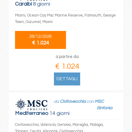
Caraibi
8 giorni
Miami, Ocean Cay Msc Marine Reserve, Falmouth, George
Town, Cozumel, Miami
28/12/2026
€ 1.024
a partire da
€ 1.024
DETTAGLI
da
Civitavecchia
con
MSC
Sinfonia
Mediterraneo
14 giorni
Civitavecchia, Valencia, Genova, Marsiglia, Malaga,
Tangeri, Ceuta, Alicante, Civitavecchia,