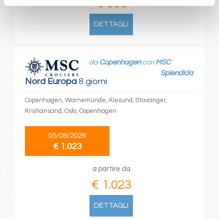
€ 963
DETTAGLI
da
Copenhagen
con
MSC
Splendida
Nord Europa
8 giorni
Copenhagen, Warnemünde, Alesund, Stavanger,
Kristiansand, Oslo, Copenhagen
05/08/2028
€ 1.023
a partire da
€ 1.023
DETTAGLI