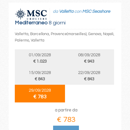
da
Valletta
con
MSC Seashore
Mediterraneo
8 giorni
Valletta, Barcellona, Provence(marseilles), Genova, Napoli,
Palermo, Valletta
01/09/2028
08/09/2028
€ 1.023
€ 943
15/09/2028
22/09/2028
€ 843
€ 843
29/09/2028
€ 783
a partire da
€ 783