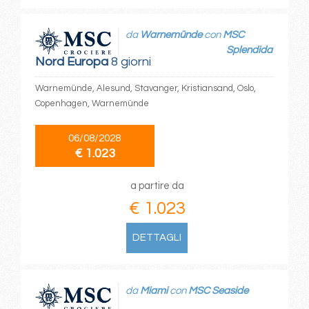
da
Warnemünde
con
MSC
Splendida
Nord Europa
8 giorni
Warnemünde, Alesund, Stavanger, Kristiansand, Oslo,
Copenhagen, Warnemünde
06/08/2028
€ 1.023
a partire da
€ 1.023
DETTAGLI
da
Miami
con
MSC Seaside