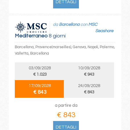
DETTAGLI
da
Barcellona
con
MSC
Seashore
Mediterraneo
8 giorni
Barcellona, Provence(marseilles), Genova, Napoli, Palermo,
Valletta, Barcellona
03/09/2028
10/09/2028
€ 1.023
€ 943
17/09/2028
24/09/2028
€ 843
€ 843
a partire da
€ 843
DETTAGLI