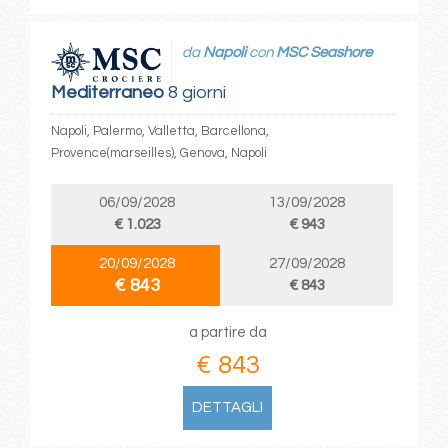
da
Napoli
con
MSC Seashore
Mediterraneo
8 giorni
Napoli, Palermo, Valletta, Barcellona,
Provence(marseilles), Genova, Napoli
06/09/2028
13/09/2028
€ 1.023
€ 943
20/09/2028
27/09/2028
€ 843
€ 843
a partire da
€ 843
DETTAGLI