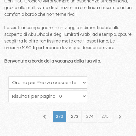
Con MSC Crociere vivrai sempre un esperienza straordinaria,
grazie alla moltissime destinazioni in continua crescita e ad un
comfort a bordo che non teme rivali.
Lasciati accompagnare in un viaggio indimenticabile alla
scoperta di Abu Dhabi e degli Emirati Arabi, ad esempio, oppure
scegli tra le altre tantissime mete che ti aspettano. Le
crociere MSC ti porteranno dovunque desideri arrivare.
Benvenuto a bordo della vacanza della tua vita.
68
269
270
271
272
273
274
275
276
2