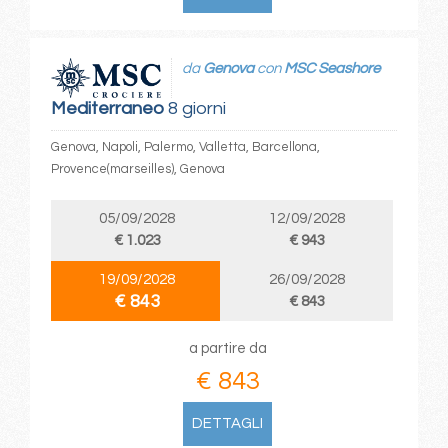
da
Genova
con
MSC Seashore
Mediterraneo
8 giorni
Genova, Napoli, Palermo, Valletta, Barcellona,
Provence(marseilles), Genova
05/09/2028
12/09/2028
€ 1.023
€ 943
19/09/2028
26/09/2028
€ 843
€ 843
a partire da
€ 843
DETTAGLI